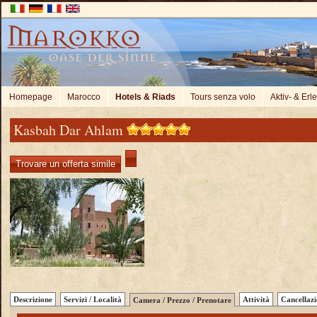
Homepage
Marocco
Hotels & Riads
Tours senza volo
Aktiv- & Erl
Kasbah Dar Ahlam
Trovare un offerta simile
Descrizione
Servizi / Località
Attività
Cancellaz
Camera / Prezzo / Prenotare