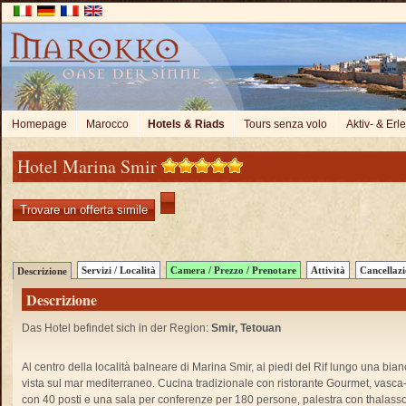
Homepage
Marocco
Hotels & Riads
Tours senza volo
Aktiv- & Erl
Hotel Marina Smir
Trovare un offerta simile
Servizi / Località
Camera / Prezzo / Prenotare
Attività
Cancellaz
Descrizione
Descrizione
Das Hotel befindet sich in der Region:
Smir, Tetouan
Al centro della località balneare di Marina Smir, ai piedi del Rif lungo una bi
vista sul mar mediterraneo. Cucina tradizionale con ristorante Gourmet, vasca-p
con 40 posti e una sala per conferenze per 180 persone, palestra con thalassote