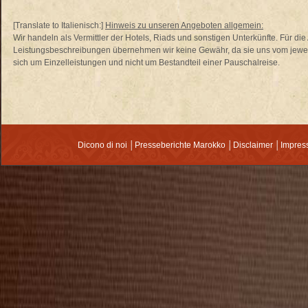
[Translate to Italienisch:]
Hinweis zu unseren Angeboten allgemein:
Wir handeln als Vermittler der Hotels, Riads und sonstigen Unterkünfte. Für di
Leistungsbeschreibungen übernehmen wir keine Gewähr, da sie uns vom jewei
sich um Einzelleistungen und nicht um Bestandteil einer Pauschalreise.
Dicono di noi
│
Presseberichte Marokko
│
Disclaimer
│
Impre