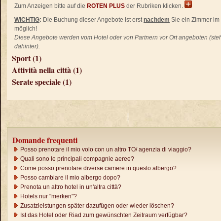
Zum Anzeigen bitte auf die
ROTEN PLUS
der Rubriken klicken.
WICHTIG
:
Die Buchung dieser Angebote ist erst
nachdem
Sie ein Zimmer im
möglich!
Diese Angebote werden vom Hotel oder von Partnern vor Ort angeboten (steh
dahinter).
Sport (1)
Attività nella città (1)
Serate speciale (1)
Domande frequenti
Posso prenotare il mio volo con un altro TO/ agenzia di viaggio?
Quali sono le principali compagnie aeree?
Come posso prenotare diverse camere in questo albergo?
Posso cambiare il mio albergo dopo?
Prenota un altro hotel in un'altra città?
Hotels nur "merken"?
Zusatzleistungen später dazufügen oder wieder löschen?
Ist das Hotel oder Riad zum gewünschten Zeitraum verfügbar?