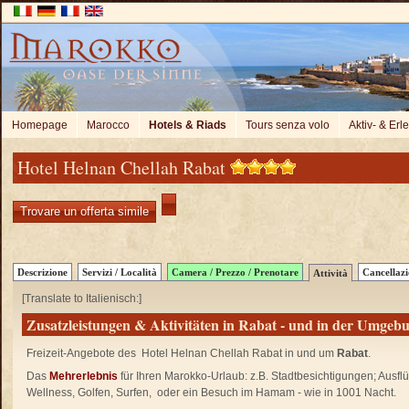
Homepage
Marocco
Hotels & Riads
Tours senza volo
Aktiv- & Erl
Hotel Helnan Chellah Rabat
Trovare un offerta simile
Descrizione
Servizi / Località
Camera / Prezzo / Prenotare
Cancellaz
Attività
[Translate to Italienisch:]
Zusatzleistungen & Aktivitäten in Rabat - und in der Umgeb
Freizeit-Angebote des
Hotel Helnan Chellah Rabat in und um
Rabat
.
Das
Mehrerlebnis
für Ihren Marokko-Urlaub: z.B. Stadtbesichtigungen; Ausf
Wellness, Golfen, Surfen, oder ein Besuch im Hamam - wie in 1001 Nacht.