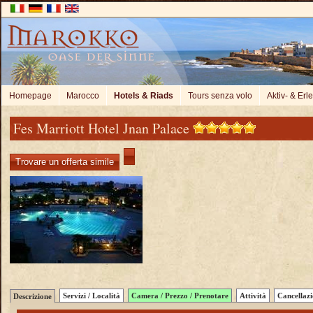
Homepage
Marocco
Hotels & Riads
Tours senza volo
Aktiv- & Erl
Fes Marriott Hotel Jnan Palace
Trovare un offerta simile
Servizi / Località
Camera / Prezzo / Prenotare
Attività
Cancellaz
Descrizione