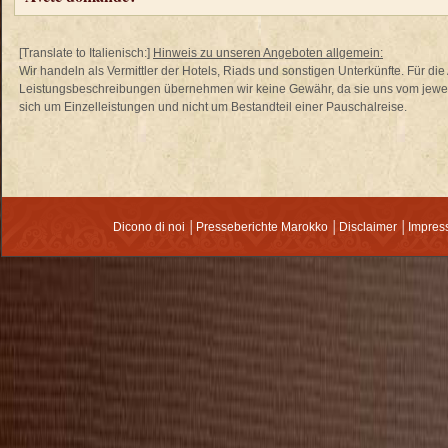
[Translate to Italienisch:]
Hinweis zu unseren Angeboten allgemein:
Wir handeln als Vermittler der Hotels, Riads und sonstigen Unterkünfte. Für di
Leistungsbeschreibungen übernehmen wir keine Gewähr, da sie uns vom jewei
sich um Einzelleistungen und nicht um Bestandteil einer Pauschalreise.
Dicono di noi
│
Presseberichte Marokko
│
Disclaimer
│
Impre