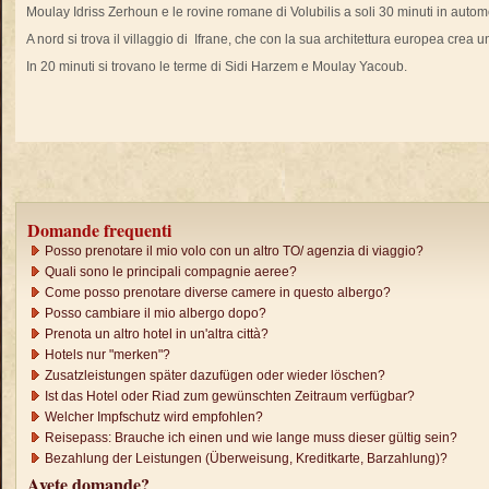
Moulay Idriss Zerhoun e le rovine romane di Volubilis a soli 30 minuti in automo
A nord si trova il villaggio di Ifrane, che con la sua architettura europea crea u
In 20 minuti si trovano le terme di Sidi Harzem e Moulay Yacoub.
Domande frequenti
Posso prenotare il mio volo con un altro TO/ agenzia di viaggio?
Quali sono le principali compagnie aeree?
Come posso prenotare diverse camere in questo albergo?
Posso cambiare il mio albergo dopo?
Prenota un altro hotel in un'altra città?
Hotels nur "merken"?
Zusatzleistungen später dazufügen oder wieder löschen?
Ist das Hotel oder Riad zum gewünschten Zeitraum verfügbar?
Welcher Impfschutz wird empfohlen?
Reisepass: Brauche ich einen und wie lange muss dieser gültig sein?
Bezahlung der Leistungen (Überweisung, Kreditkarte, Barzahlung)?
Avete domande?