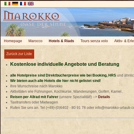
Homepage
Marocco
Hotels & Riads
Tours senza volo
Aktiv- & Erl
Zurück zur Liste
Kostenlose individuelle Angebote und Beratung
alle Hotelpreise sind Direktbucherpreise wie bei Booking, HRS
und ähnli
Wir bieten auch alle Hotels die hier nicht gelistet sind!
Ihre Wunschreise nach Marokko
Aktivitäten wie Führungen, Kochkurse, Wanderungen, Golfen, Kamel..
Reisen per Allrad mit Fahrer
(unsere Spezialität!) -->
Details
Taxitransfers oder Mietwagen
Rufen Sie uns an. Tel (+49)-(0)6402 - 80 91 78 oder info@marokko-urlaub.