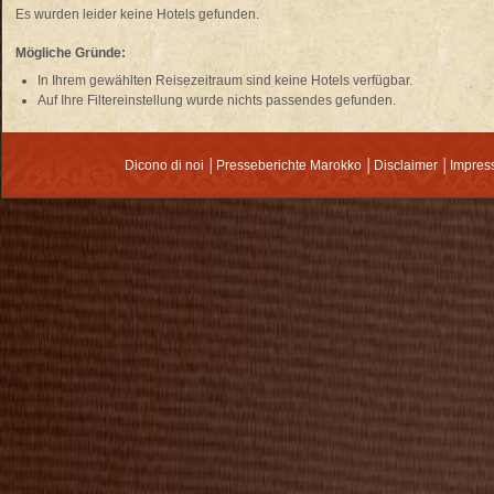
Es wurden leider keine Hotels gefunden.
Mögliche Gründe:
In Ihrem gewählten Reisezeitraum sind keine Hotels verfügbar.
Auf Ihre
Filtereinstellung
wurde nichts passendes gefunden.
Dicono di noi
│
Presseberichte Marokko
│
Disclaimer
│
Impre