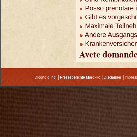
Posso prenotare il
Gibt es vorgeschr
Maximale Teilneh
Andere Ausgangso
Krankenversicheru
Avete domand
Dicono di noi
│
Presseberichte Marokko
│
Disclaimer
│
Impre