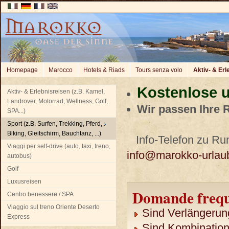
Homepage
Marocco
Hotels & Riads
Tours senza volo
Aktiv- & Erl
Kostenlose u
Aktiv- & Erlebnisreisen (z.B. Kamel,
Landrover, Motorrad, Wellness, Golf,
Wir passen Ihre 
SPA...)
Sport (z.B. Surfen, Trekking, Pferd,
Biking, Gleitschirm, Bauchtanz, ...)
Info-Telefon zu Run
Viaggi per self-drive (auto, taxi, treno,
info@marokko-urlau
autobus)
Golf
Luxusreisen
Domande frequ
Centro benessere / SPA
Viaggio sul treno Oriente Deserto
Sind Verlängerun
Express
Sind Kombination