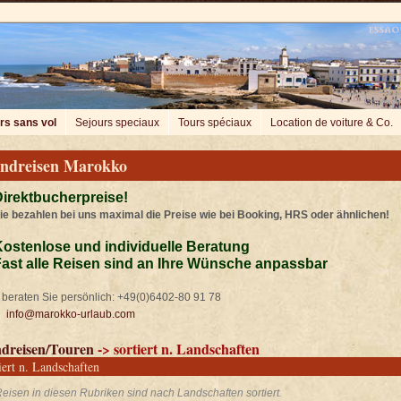
rs sans vol
Sejours speciaux
Tours spéciaux
Location de voiture & Co.
ndreisen Marokko
irektbucherpreise!
ie bezahlen bei uns maximal die Preise wie bei Booking, HRS oder ähnlichen!
ostenlose und individuelle Beratung
ast alle Reisen sind an Ihre Wünsche anpassbar
beraten Sie persönlich: +49(0)6402-80 91 78
info@marokko-urlaub.com
dreisen/Touren
-> sortiert n. Landschaften
iert n. Landschaften
eisen in diesen Rubriken sind nach Landschaften sortiert.