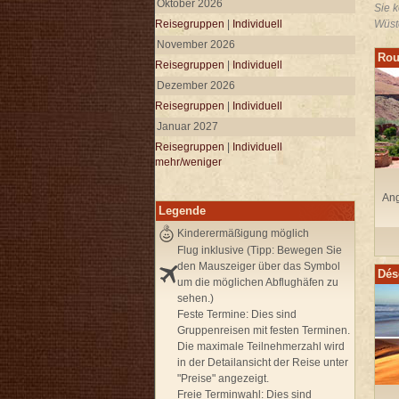
Oktober 2026
Sie 
Reisegruppen
|
Individuell
Wüst
November 2026
Rou
Reisegruppen
|
Individuell
Dezember 2026
Reisegruppen
|
Individuell
Januar 2027
Reisegruppen
|
Individuell
mehr/weniger
Ang
Legende
Kinderermäßigung möglich
Flug inklusive (Tipp: Bewegen Sie
den Mauszeiger über das Symbol
Dés
um die möglichen Abflughäfen zu
sehen.)
Feste Termine:
Dies sind
Gruppenreisen mit festen Terminen.
Die maximale Teilnehmerzahl wird
in der Detailansicht der Reise unter
"Preise" angezeigt.
Freie Terminwahl:
Dies sind