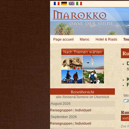
Page accueil
Maroc
Hotel & Riads
Tou
Ru
D
S
K
F
Reiseübersicht
Wir 
alle Reisen&Termine im Überblick
August 2026
Reisegruppen
|
Individuell
Run
September 2026
sort
Reisegruppen
|
Individuell
Die R