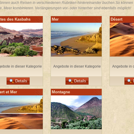
können auch Reisen in verschiedenen Rubriken hintereinander buchen.So können Si
e, Meer kombinieren. Verlängerungen vor- oder hinterher sind ebenfalls möglich!
tes des Kasbahs
Mer
Désert
ebote in dieser Kategorie
Angebote in dieser Kategorie
Angebote in 
Details
Details
ert et Mer
Montagne