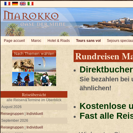
Page accueil
Maroc
Hotel & Riads
Tours sans vol
Sejours specia
Rundreisen M
Direktbucher
Sie bezahlen bei
ähnlichen!
Reiseübersicht
alle Reisen&Termine im Überblick
Kostenlose u
August 2026
Fast alle Re
Reisegruppen
|
Individuell
September 2026
Reisegruppen
|
Individuell