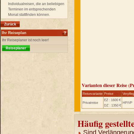
Individualreisen, die an beliebigen
Terminen im entsprechenden
Monat stattfinden können.
Zurück
Ihr Reiseplan
Ihr Reiseplaner ist noch leer!
Reiseplaner
Varianten dieser Reise (P
Reisevariante
Preise
Verpfle
EZ : 1600 €
Privatreise
HP/VP
DZ : 1350 €
Häufig gestellt
Sind Verlängerun