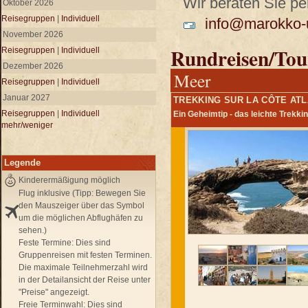
Wir beraten Sie per
Oktober 2026
Reisegruppen
|
Individuell
info@marokko-u
November 2026
Rundreisen/Tou
Reisegruppen
|
Individuell
Dezember 2026
Meer
Reisegruppen
|
Individuell
Januar 2027
TREKKING SUR LA CÔTE AT
Reisegruppen
|
Individuell
Ein Geheimtip - das leichte Trekki
mehr/weniger
Legende
Kinderermäßigung möglich
Flug inklusive (Tipp: Bewegen Sie
den Mauszeiger über das Symbol
um die möglichen Abflughäfen zu
sehen.)
Feste Termine:
Dies sind
Gruppenreisen mit festen Terminen.
Die maximale Teilnehmerzahl wird
in der Detailansicht der Reise unter
"Preise" angezeigt.
Freie Terminwahl:
Dies sind