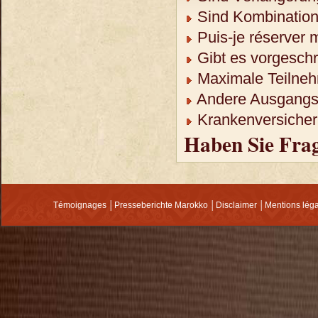
Sind Kombination
Puis-je réserver 
Gibt es vorgeschr
Maximale Teilneh
Andere Ausgangso
Krankenversicheru
Haben Sie Fra
Témoignages
│
Presseberichte Marokko
│
Disclaimer
│
Mentions lég