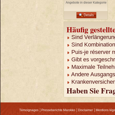
Angebote in dieser Kategorie
Details
Häufig gestellt
Sind Verlängerun
Sind Kombination
Puis-je réserver 
Gibt es vorgeschr
Maximale Teilneh
Andere Ausgangso
Krankenversicheru
Haben Sie Fra
Témoignages
│
Presseberichte Marokko
│
Disclaimer
│
Mentions lég