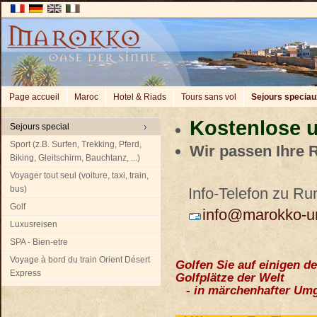
Page accueil
Maroc
Hotel & Riads
Tours sans vol
Sejours speciau
Kostenlose u
Sejours special
Sport (z.B. Surfen, Trekking, Pferd,
Wir passen Ihre 
Biking, Gleitschirm, Bauchtanz, ...)
Voyager tout seul (voiture, taxi, train,
bus)
Info-Telefon zu Run
Golf
info@marokko-u
Luxusreisen
SPA - Bien-etre
Voyage à bord du train Orient Désert
Golfen Sie auf einigen d
Express
Golfplätze der Welt
- in märchenhafter Umg