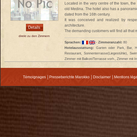
Located in the very centre of the town, the 
old Medina. The hotel also has a panoramic
dated from the 16th century.
It was conceived and realized by respe
architecture.
Details
The demanding customers will find all that m
direkt zu den Zimmern
Sprachen:
-
Zimmeranzahl:
80
Hotelausstattung:
Garten oder Park, Bar, Ha
Restaurant, Sonnenterrasse(Liegestühle), Swi
Zimmer mit Balkon/Terrasse vorh., Zimmer mit I
Témoignages
│
Presseberichte Marokko
│
Disclaimer
│
Mentions lég