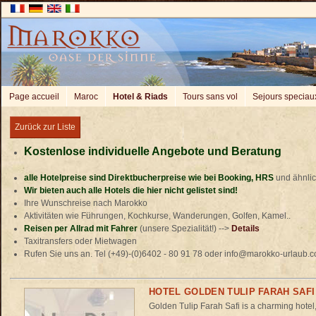
Page accueil
Maroc
Hotel & Riads
Tours sans vol
Sejours speciau
Zurück zur Liste
Kostenlose individuelle Angebote und Beratung
alle Hotelpreise sind Direktbucherpreise wie bei Booking, HRS
und ähnli
Wir bieten auch alle Hotels die hier nicht gelistet sind!
Ihre Wunschreise nach Marokko
Aktivitäten wie Führungen, Kochkurse, Wanderungen, Golfen, Kamel..
Reisen per Allrad mit Fahrer
(unsere Spezialität!) -->
Details
Taxitransfers oder Mietwagen
Rufen Sie uns an. Tel (+49)-(0)6402 - 80 91 78 oder info@marokko-urlaub.
HOTEL GOLDEN TULIP FARAH SAFI
Golden Tulip Farah Safi is a charming hotel,