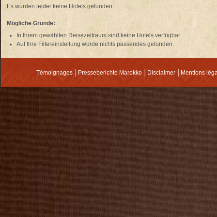
Es wurden leider keine Hotels gefunden.
Mögliche Gründe:
In Ihrem gewählten Reisezeitraum sind keine Hotels verfügbar.
Auf Ihre
Filtereinstellung
wurde nichts passendes gefunden.
Témoignages
│
Presseberichte Marokko
│
Disclaimer
│
Mentions lég