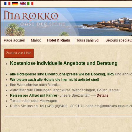
Page accueil
Maroc
Hotel & Riads
Tours sans vol
Sejours speciau
Zurück zur Liste
Kostenlose individuelle Angebote und Beratung
alle Hotelpreise sind Direktbucherpreise wie bei Booking, HRS
und ähnli
Wir bieten auch alle Hotels die hier nicht gelistet sind!
Ihre Wunschreise nach Marokko
Aktivitäten wie Führungen, Kochkurse, Wanderungen, Golfen, Kamel..
Reisen per Allrad mit Fahrer
(unsere Spezialität!) -->
Details
Taxitransfers oder Mietwagen
Rufen Sie uns an. Tel (+49)-(0)6402 - 80 91 78 oder info@marokko-urlaub.