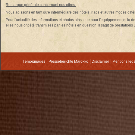
Remarque générale concernant nos offres:
Nous agissons en tant qu'e intermédiare des hôtels, riads et autres modes d'h
Pour l'actualité des informations et photos ainsi que pour l'equippement et la d
elles nous ont été transmises par les hôtels en question. Il sagit de prestations un
Témoignages
│
Presseberichte Marokko
│
Disclaimer
│
Mentions lég