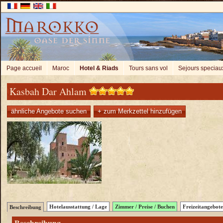
Page accueil
Maroc
Hotel & Riads
Tours sans vol
Sejours speciau
Kasbah Dar Ahlam
ähnliche Angebote suchen
+ zum Merkzettel hinzufügen
Hotelausstattung / Lage
Zimmer / Preise / Buchen
Freizeitangebote
Beschreibung
Beschreibung