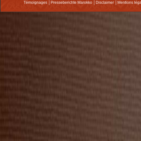
Témoignages
│
Presseberichte Marokko
│
Disclaimer
│
Mentions lég