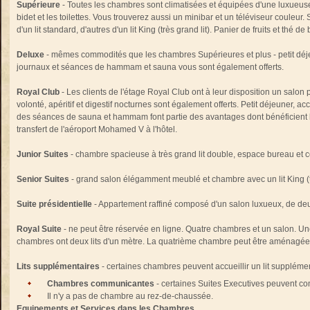
Supérieure
- Toutes les chambres sont climatisées et équipées d'une luxueus
bidet et les toilettes. Vous trouverez aussi un minibar et un téléviseur coule
d'un lit standard, d'autres d'un lit King (très grand lit). Panier de fruits et thé 
Deluxe
- mêmes commodités que les chambres Supérieures et plus - petit déjeun
journaux et séances de hammam et sauna vous sont également offerts.
Royal Club
- Les clients de l'étage Royal Club ont à leur disposition un salon p
volonté, apéritif et digestif nocturnes sont également offerts. Petit déjeuner, a
des séances de sauna et hammam font partie des avantages dont bénéficient les
transfert de l'aéroport Mohamed V à l'hôtel.
Junior Suites
- chambre spacieuse à très grand lit double, espace bureau et c
Senior Suites
- grand salon élégamment meublé et chambre avec un lit King (tr
Suite présidentielle
- Appartement raffiné composé d'un salon luxueux, de de
Royal Suite
- ne peut être réservée en ligne. Quatre chambres et un salon. Un
chambres ont deux lits d'un mètre. La quatrième chambre peut être aménagée 
Lits supplémentaires
- certaines chambres peuvent accueillir un lit supplémen
Chambres communicantes
- certaines Suites Executives peuvent 
Il n'y a pas de chambre au rez-de-chaussée.
Equipements et Services dans les Chambres