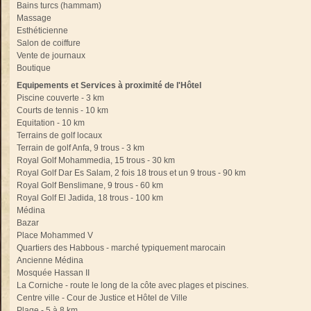
Bains turcs (hammam)
Massage
Esthéticienne
Salon de coiffure
Vente de journaux
Boutique
Equipements et Services à proximité de l'Hôtel
Piscine couverte - 3 km
Courts de tennis - 10 km
Equitation - 10 km
Terrains de golf locaux
Terrain de golf Anfa, 9 trous - 3 km
Royal Golf Mohammedia, 15 trous - 30 km
Royal Golf Dar Es Salam, 2 fois 18 trous et un 9 trous - 90 km
Royal Golf Benslimane, 9 trous - 60 km
Royal Golf El Jadida, 18 trous - 100 km
Médina
Bazar
Place Mohammed V
Quartiers des Habbous - marché typiquement marocain
Ancienne Médina
Mosquée Hassan II
La Corniche - route le long de la côte avec plages et piscines.
Centre ville - Cour de Justice et Hôtel de Ville
Plage - 5 à 8 km