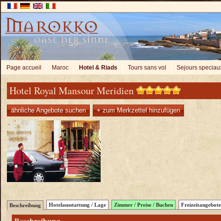
Page accueil
Maroc
Hotel & Riads
Tours sans vol
Sejours speciau
Hotel Royal Mansour Meridien
ähnliche Angebote suchen
+ zum Merkzettel hinzufügen
Hotelausstattung / Lage
Zimmer / Preise / Buchen
Freizeitangebote
Beschreibung
Beschreibung