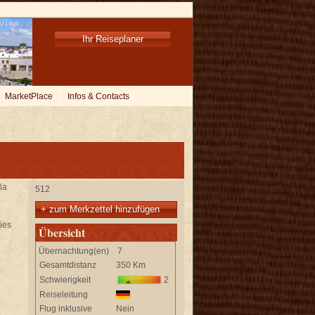
Ihr Reiseplaner
MarketPlace
Infos & Contacts
la
512
+ zum Merkzettel hinzufügen
aies
Übersicht
Übernachtung(en)
7
Gesamtdistanz
350 Km
Schwierigkeit
2
Reiseleitung
Flug inklusive
Nein