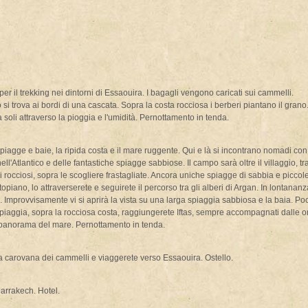
 il trekking nei dintorni di Essaouira. I bagagli vengono caricati sui cammelli.
 si trova ai bordi di una cascata. Sopra la costa rocciosa i berberi piantano il grano.
oli attraverso la pioggia e l'umidità. Pernottamento in tenda.
 spiagge e baie, la ripida costa e il mare ruggente. Qui e là si incontrano nomadi con
'Atlantico e delle fantastiche spiagge sabbiose. Il campo sarà oltre il villaggio, tra
ni rocciosi, sopra le scogliere frastagliate. Ancora uniche spiagge di sabbia e piccol
topiano, lo attraverserete e seguirete il percorso tra gli alberi di Argan. In lontananz
io. Improvvisamente vi si aprirà la vista su una larga spiaggia sabbiosa e la baia. Po
spiaggia, sopra la rocciosa costa, raggiungerete Iftas, sempre accompagnati dalle 
 panorama del mare. Pernottamento in tenda.
lla carovana dei cammelli e viaggerete verso Essaouira. Ostello.
Marrakech. Hotel.