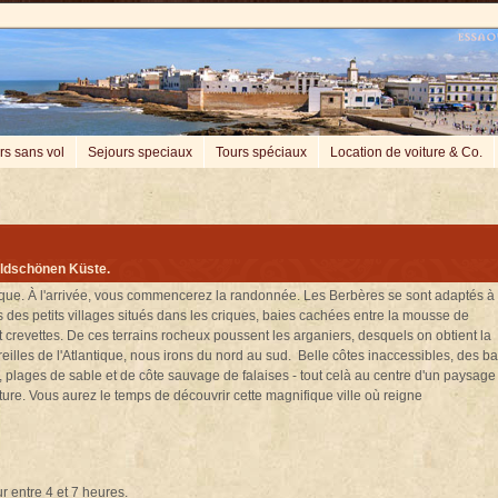
rs sans vol
Sejours speciaux
Tours spéciaux
Location de voiture & Co.
wildschönen Küste.
ique. À l'arrivée, vous commencerez la randonnée. Les Berbères se sont adaptés à 
 des petits villages situés dans les criques, baies cachées entre la mousse de
t crevettes. De ces terrains rocheux poussent les arganiers, desquels on obtient la
oreilles de l'Atlantique, nous irons du nord au sud. Belle côtes inaccessibles, des b
 plages de sable et de côte sauvage de falaises - tout celà au centre d'un paysage
ure. Vous aurez le temps de découvrir cette magnifique ville où reigne
r entre 4 et 7 heures.