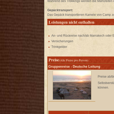
Während des Trekkings werden die Mahlzeiten 
Gepäcktransport:
Das Gepäck transportieren Kamele von Camp zu
Leistungen nicht enthalten
.
An- und Rückreise nach/ab Marrakech oder 
Versicherungen
Trinkgelder
Preise
(Alle Preise pro Person)
Gruppenreise - Deutsche Leitung
Preise ab/b
Selbstverst
können.