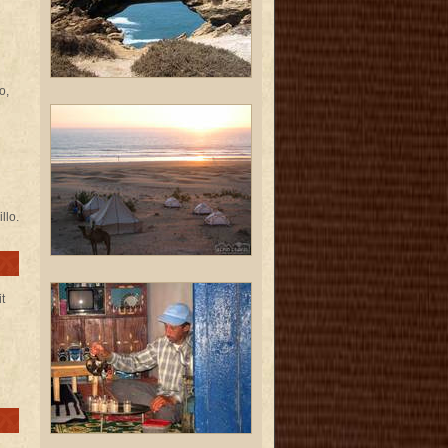
o,
llo.
t