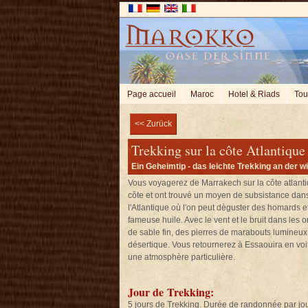
Page accueil
Maroc
Hotel & Riads
Tou
<< Zurück
Trekking sur la côte Atlantique
Ein Geheimtip - das leichte Trekking an der 
Vous voyagerez de Marrakech sur la côte atlant
côte et ont trouvé un moyen de subsistance dans
l'Atlantique où l'on peut dèguster des homards e
fameuse huile. Avec le vent et le bruit dans les 
de sable fin, des pierres de marabouts lumineux,
désertique. Vous retournerez à Essaouira en voit
une atmosphère particulière.
Jour de Trekking:
5 jours de Trekking. Durée de randonnée par jou