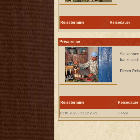
Reisetermine
Reisedauer
Privatreise
Sie können
französisch
Dieser Reis
Reisetermine
Reisedauer
01.01.2025 - 31.12.2029
7 Tage