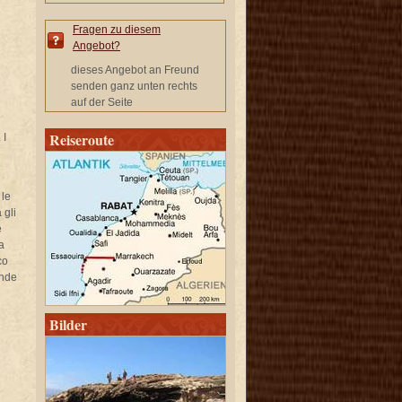
Fragen zu diesem
Angebot?
dieses Angebot an Freund
senden ganz unten rechts
auf der Seite
Reiseroute
 I
 le
 gli
e
a
co
onde
Bilder