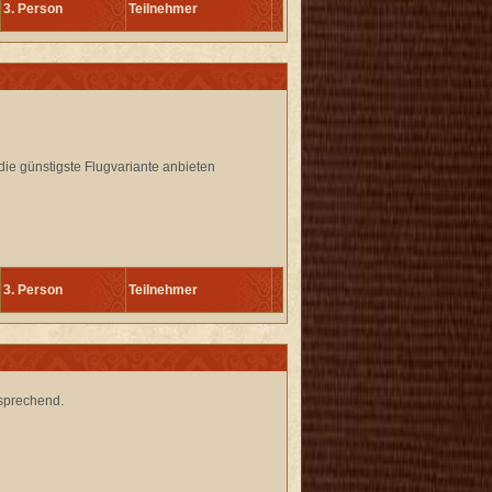
3. Person
Teilnehmer
die günstigste Flugvariante anbieten
3. Person
Teilnehmer
hsprechend.