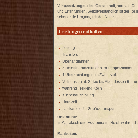
Voraussetzungen sind Gesundheit, normale Grund
und Erfahrungen. Selbstverständlich ist der Re
schonende Umgang mit der Natur.
Leistungen enthalten
.
Leitung
Transfers
Überlandfahrten
3 Hotelübernachtungen im Doppelzimmer
4 Übernachtungen im Zweierzelt
Vollpension ab 2. Tag bis Abendessen 6. Tag
während Trekking Koch
Küchenausrüstung
Hauszelt
Lastkamele für Gepäcktransport
Unterkunft:
In Marrakech und Essaouira im Hotel, während d
Mahlzeiten: