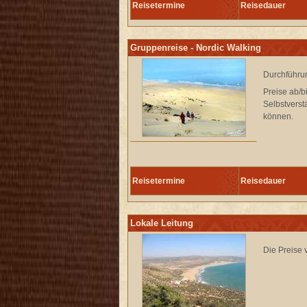
Reisetermine
Reisedauer
Gruppenreise - Nordic Walking
Durchführun
Preise ab/b
Selbstverst
können.
Reisetermine
Reisedauer
Lokale Leitung
Die Preise 