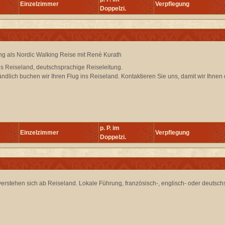
Einzelzimmer
Verpflegung
Doppelzi.
g als Nordic Walking Reise mit René Kurath
is Reiseland, deutschsprachige Reiseleitung.
ändlich buchen wir Ihren Flug ins Reiseland. Kontaktieren Sie uns, damit wir Ihnen 
p. P. im
Einzelzimmer
Verpflegung
Doppelzi.
verstehen sich ab Reiseland. Lokale Führung, französisch-, englisch- oder deutsc