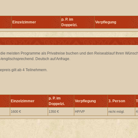
p. P. im
Einzelzimmer
Verpflegung
Doppelzi.
 die meisten Programme als Privatreise buchen und den Reiseablauf Ihren Wünsc
-/englischsprechend. Deutsch auf Anfrage.
epreis gilt ab 4 Teilnehmern.
p. P. im
Einzelzimmer
Verpflegung
3. Person
T
Doppelzi.
1600 €
1350 €
HP/VP
nicht mögl.
4