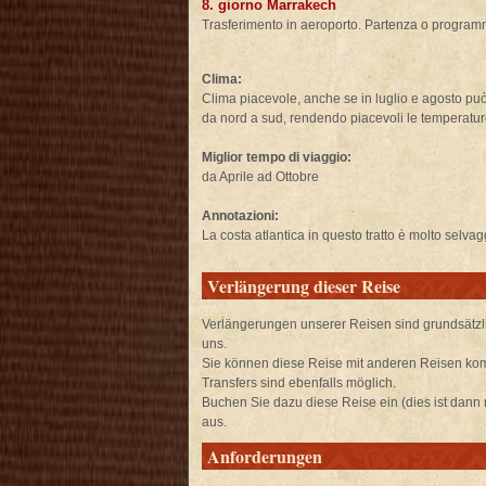
8. giorno Marrakech
Trasferimento in aeroporto. Partenza o programma
Clima:
Clima piacevole, anche se in luglio e agosto può 
da nord a sud, rendendo piacevoli le temperatur
Miglior tempo di viaggio:
da Aprile ad Ottobre
Annotazioni:
La costa atlantica in questo tratto è molto selvag
Verlängerung dieser Reise
Verlängerungen unserer Reisen sind grundsätzli
uns.
Sie können diese Reise mit anderen Reisen ko
Transfers sind ebenfalls möglich.
Buchen Sie dazu diese Reise ein (dies ist dann
aus.
Anforderungen