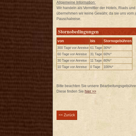
Allgemeine Information:
Wir handeln als Vermittler der Hotels, Riads un
übernehmen wir keine Gewähr, da sie uns vom je
Pauschalreise.
Stornobedingungen
von
bis
Stornogebühren
300 Tage vor Anreise
61 Tage
30%*
60 Tage vor Anreise
31 Tage
60%*
30 Tage vor Anreise
11 Tage
80%*
10 Tage vor Anreise
0 Tage
100%*
Bitte beachten Sie unsere Bearbeitungsgebühr
Diese finden Sie
hier >>
<< Zurück