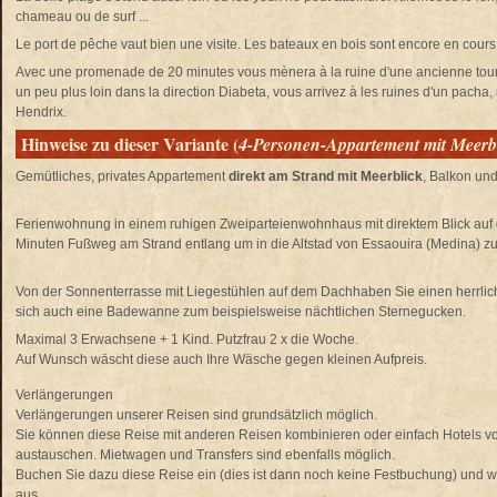
chameau ou de surf ...
Le port de pêche vaut bien une visite. Les bateaux en bois sont encore en cours d
Avec une promenade de 20 minutes vous mènera à la ruine d'une ancienne tour de
un peu plus loin dans la direction Diabeta, vous arrivez à les ruines d'un pach
Hendrix.
Hinweise zu dieser Variante (
4-Personen-Appartement mit Meerb
Gemütliches, privates Appartement
direkt am Strand mit Meerblick
, Balkon un
Ferienwohnung in einem ruhigen Zweiparteienwohnhaus mit direktem Blick auf
Minuten Fußweg am Strand entlang um in die Altstad von Essaouira (Medina) z
Von der Sonnenterrasse mit Liegestühlen auf dem Dachhaben Sie einen herrliche
sich auch eine Badewanne zum beispielsweise nächtlichen Sternegucken.
Maximal 3 Erwachsene + 1 Kind. Putzfrau 2 x die Woche.
Auf Wunsch wäscht diese auch Ihre Wäsche gegen kleinen Aufpreis.
Verlängerungen
Verlängerungen unserer Reisen sind grundsätzlich möglich.
Sie können diese Reise mit anderen Reisen kombinieren oder einfach Hotels 
austauschen. Mietwagen und Transfers sind ebenfalls möglich.
Buchen Sie dazu diese Reise ein (dies ist dann noch keine Festbuchung) und wä
aus.