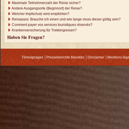
Maximale Teilnehmerzahl der Reise sicher?
Andere Ausgangsorte (Beginnort) der Reise?
Welcher Impfschutz wird empfohlen?
Reisepass: Brauche ich einen und wie lange muss dieser gültig sein?
Comment payer vos services touristiques réservés?
Krankenversicherung für Trekkingreisen?
Haben Sie Fragen?
Témoignages
│
Presseberichte Marokko
│
Disclaimer
│
Mentions lég