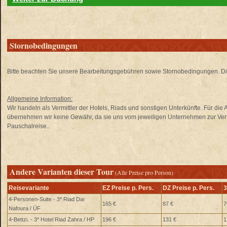
Stornobedingungen
Bitte beachten Sie unsere Bearbeitungsgebühren sowie Stornobedingungen. Di
Allgemeine Information:
Wir handeln als Vermittler der Hotels, Riads und sonstigen Unterkünfte. Für di
übernehmen wir keine Gewähr, da sie uns vom jeweiligen Unternehmen zur Verfü
Pauschalreise..
Andere Varianten dieser Tour
(Alle Preise pro Person)
Reisevariante
EZ Preise p. Pers.
DZ Preise p. Pers.
3
4-Personen-Suite - 3* Riad Dar
165 €
87 €
7
Nafoura / ÜF
4-Bettzi. - 3* Hotel Riad Zahra / HP
196 €
131 €
1