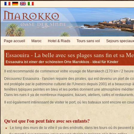
Page accueil
Maroc
Hotel & Riads
Tours sans vol
Sejours speciau
Essaouira - La belle avec ses plages sans fin et sa Me
Essaouira ist einer der schönsten Orte Marokkos - ideal für Kinder
Il est recommandé de commencer votre voyage de Marrakech (170 km / 2 heures d
Découvrez Essaouira - l'ancien repaire des pirates, qui est devenu un port de c
est protégée par le patrimoine culturel de l'Unesco depuis 2001 et a beaucoup à
fenêtres typiques peintes en bleu et les portes donnent une atmosphère médite
Dans les rues il ya de nombreux magasins, bazars, ateliers, cafés et restaurants, il
Il est également intéressant de visiter le port, où les bateaux sont encore en cours
Qu'est que l'on peut faire avec ses enfants?
Le long des murs de la ville il ya des endroits, dans les tours où ils peuvent