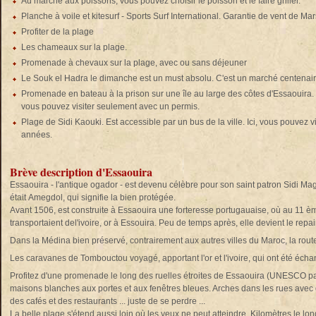
Au marché aux poissons, vous pouvez choisir le poisson et le faire griller.
Planche à voile et kitesurf - Sports Surf International. Garantie de vent de Mar
Profiter de la plage
Les chameaux sur la plage.
Promenade à chevaux sur la plage, avec ou sans déjeuner
Le Souk el Hadra le dimanche est un must absolu. C'est un marché centenair
Promenade en bateau à la prison sur une île au large des côtes d'Essaouira. 
vous pouvez visiter seulement avec un permis.
Plage de Sidi Kaouki. Est accessible par un bus de la ville. Ici, vous pouvez vi
années.
Brève description d'Essaouira
Essaouira - l'antique ogador - est devenu célèbre pour son saint patron Sidi Mag
était Amegdol, qui signifie la bien protégée.
Avant 1506, est construite à Essaouira une forteresse portugauaise, où au 11 è
transportaient del'ivoire, or à Essouira. Peu de temps après, elle devient le repair
Dans la Médina bien préservé, contrairement aux autres villes du Maroc, la route 
Les caravanes de Tombouctou voyagé, apportant l'or et l'ivoire, qui ont été échang
Profitez d'une promenade le long des ruelles étroites de Essaouira (UNESCO pa
maisons blanches aux portes et aux fenêtres bleues. Arches dans les rues avec d
des cafés et des restaurants ... juste de se perdre ...
La belle plage s'étend aussi loin où les yeux ne peut atteindre. Kilomètres le lo