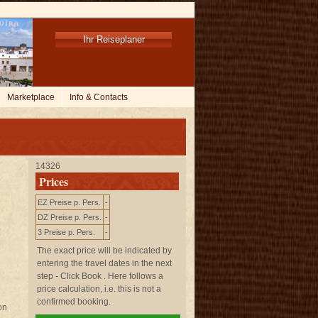
Ihr Reiseplaner
Marketplace
Info & Contacts
14326
Prices
EZ Preise p. Pers.
-
DZ Preise p. Pers.
-
3 Preise p. Pers.
-
The exact price will be indicated by
entering the travel dates in the next
step - Click
Book
. Here follows a
price calculation, i.e. this is not a
confirmed booking.
on