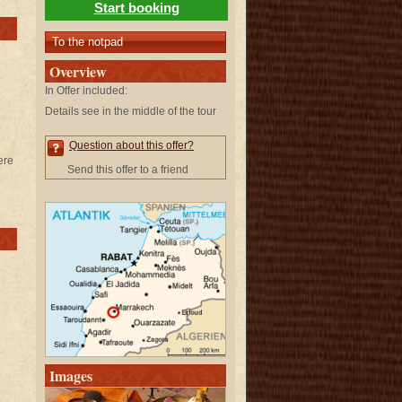
Start booking
To the notpad
Overview
In Offer included:
Details see in the middle of the tour
Question about this offer?
ere
Send this offer to a friend
Images