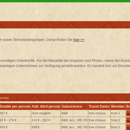
en sowie Stornobedingungen. Diese finden Sie
hier >>
d sonstigen Unterkünfte. Für die Aktualität der Angaben und Photos, sowie der Aus
weiligen Unternehmen zur Verfügung gestellt werden. Es handelt sich um Einzelle
person)
Double per person
Add. third person
Subsistence
Travel Dates
Member
B
397 €
nicht möglich!
B&B
free choose
from 1
92 € - 276 €
114 € - 292 €
B&B, Acc., HB, FB
free choose
from 2
843 €
809 €
B&B, Acc., HB, FB
free choose
from 2