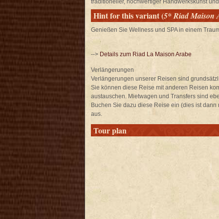
traditioneller, hochwertiger Handwerkskunst und
Hint for this variant (
5* Riad Maison 
Genießen Sie Wellness und SPA in einem Traum
-->
Details zum Riad La Maison Arabe
Verlängerungen
Verlängerungen unserer Reisen sind grundsätzl
Sie können diese Reise mit anderen Reisen ko
austauschen. Mietwagen und Transfers sind ebe
Buchen Sie dazu diese Reise ein (dies ist dann
aus.
Tour plan