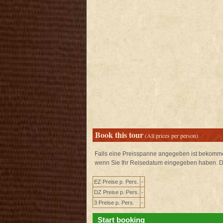
Book this tour
(All prices per person)
Falls eine Preisspanne angegeben ist bekommen
wenn Sie Ihr Reisedatum eingegeben haben. Daz
EZ Preise p. Pers.
-
DZ Preise p. Pers.
-
3 Preise p. Pers.
-
Start booking