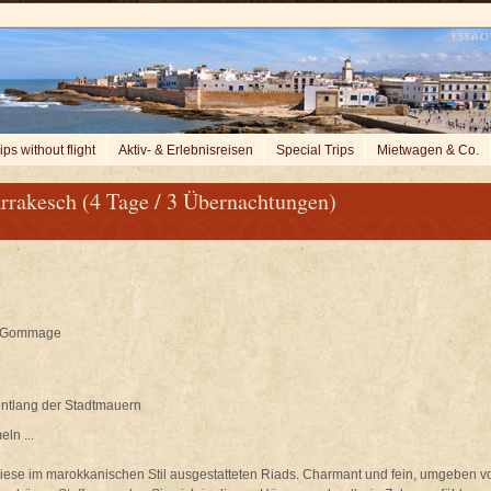
ips without flight
Aktiv- & Erlebnisreisen
Special Trips
Mietwagen & Co.
rakesch (4 Tage / 3 Übernachtungen)
he Gommage
 entlang der Stadtmauern
ln ...
 diese im marokkanischen Stil ausgestatteten Riads. Charmant und fein, umgeben v