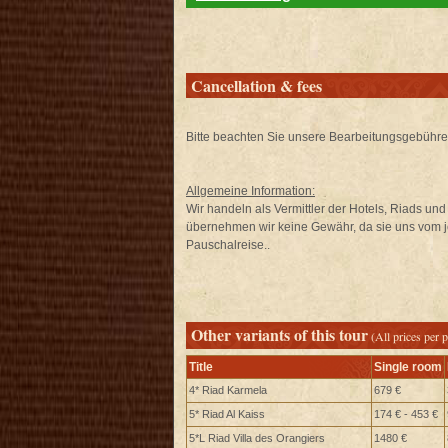
Cancellation & fees
Bitte beachten Sie unsere Bearbeitungsgebühr
Allgemeine Information:
Wir handeln als Vermittler der Hotels, Riads un
übernehmen wir keine Gewähr, da sie uns vom je
Pauschalreise..
Other variants of this tour
(All prices per 
Title
Single room
4* Riad Karmela
679 €
5* Riad Al Kaiss
174 € - 453 €
5*L Riad Villa des Orangiers
1480 €