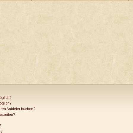
öglich?
öglich?
ren Anbieter buchen?
ugzeiten?
?
e?