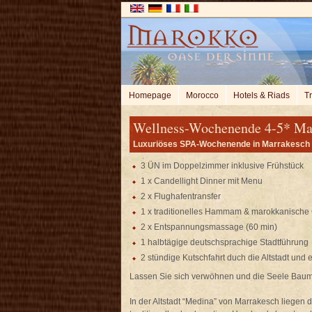
Homepage
Morocco
Hotels & Riads
Tr
Wellness-Wochenende 4-5* Mar
Luxuriöses SPA-Wochenende in Marrakesch
3 ÜN im Doppelzimmer inklusive Frühstück
1 x Candellight Dinner mit Menu
2 x Flughafentransfer
1 x traditionelles Hammam & marokkanisc
2 x Entspannungsmassage (60 min)
1 halbtägige deutschsprachige Stadtführung
2 stündige Kutschfahrt duch die Altstadt und
Lassen Sie sich verwöhnen und die Seele Baume
In der Altstadt “Medina” von Marrakesch liegen