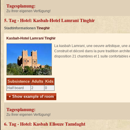
Tagesplanung:
Zu Ihrer eigenen Verfügung!
5. Tag - Hotel: Kasbah-Hotel Lamrani Tinghir
Stadtinformationen
Tineghir
Kasbah-Hotel Lamrani Tinghir
La kasbah Lamrani, une oeuvre artistique, une 
Construit et décoré dans la pure tradition archi
disposition 21 chambres et 1 suite confortables
Subsistence
Adults
Kids
Half board
2
0
+ Show example of room
Tagesplanung:
Zu Ihrer eigenen Verfügung!
6. Tag - Hotel: Kasbah Ellouze Tamdaght