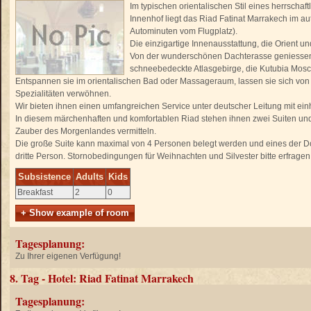
Im typischen orientalischen Stil eines herrscha
Innenhof liegt das Riad Fatinat Marrakech im a
Autominuten vom Flugplatz).
Die einzigartige Innenausstattung, die Orient u
Von der wunderschönen Dachterasse geniessen
schneebedeckte Atlasgebirge, die Kutubia Mosc
Entspannen sie im orientalischen Bad oder Massageraum, lassen sie sich von
Spezialitäten verwöhnen.
Wir bieten ihnen einen umfangreichen Service unter deutscher Leitung mit e
In diesem märchenhaften und komfortablen Riad stehen ihnen zwei Suiten und
Zauber des Morgenlandes vermitteln.
Die große Suite kann maximal von 4 Personen belegt werden und eines der Dop
dritte Person. Stornobedingungen für Weihnachten und Silvester bitte erfragen
Subsistence
Adults
Kids
Breakfast
2
0
+ Show example of room
Tagesplanung:
Zu Ihrer eigenen Verfügung!
8. Tag - Hotel: Riad Fatinat Marrakech
Tagesplanung: