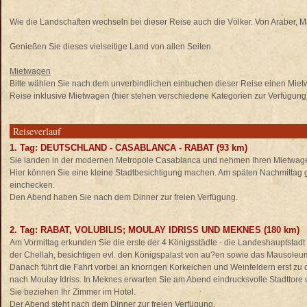
Wie die Landschaften wechseln bei dieser Reise auch die Völker. Von Araber,
Genießen Sie dieses vielseitige Land von allen Seiten.
Mietwagen
Bitte wählen Sie nach dem unverbindlichen einbuchen dieser Reise einen Miet
Reise inklusive Mietwagen (hier stehen verschiedene Kategorien zur Verfügung
Reiseverlauf
1. Tag: DEUTSCHLAND - CASABLANCA - RABAT (93 km)
Sie landen in der modernen Metropole Casablanca und nehmen Ihren Mietwage
Hier können Sie eine kleine Stadtbesichtigung machen. Am späten Nachmittag ge
einchecken.
Den Abend haben Sie nach dem Dinner zur freien Verfügung.
2. Tag: RABAT, VOLUBILIS; MOULAY IDRISS UND MEKNES (180 km)
Am Vormittag erkunden Sie die erste der 4 Königsstädte - die Landeshauptstadt
der Chellah, besichtigen evl. den Königspalast von au?en sowie das Mausole
Danach führt die Fahrt vorbei an knorrigen Korkeichen und Weinfeldern erst zu
nach Moulay Idriss. In Meknes erwarten Sie am Abend eindrucksvolle Stadttore
Sie beziehen Ihr Zimmer im Hotel.
Der Abend steht nach dem Dinner zur freien Verfügung.