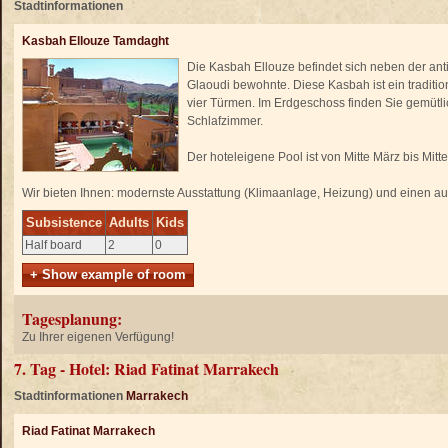
Stadtinformationen
Kasbah Ellouze Tamdaght
Die Kasbah Ellouze befindet sich neben der ant
Glaoudi bewohnte. Diese Kasbah ist ein tradit
vier Türmen. Im Erdgeschoss finden Sie gemütl
Schlafzimmer.
Der hoteleigene Pool ist von Mitte März bis Mit
Wir bieten Ihnen: modernste Ausstattung (Klimaanlage, Heizung) und einen a
Subsistence
Adults
Kids
Half board
2
0
+ Show example of room
Tagesplanung:
Zu Ihrer eigenen Verfügung!
7. Tag - Hotel: Riad Fatinat Marrakech
Stadtinformationen
Marrakech
Riad Fatinat Marrakech