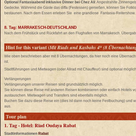
Optional Fantasiaabend inklusive Dinner bei Chez Ali
: Angestrahlte Zinnenge
Gedecke. Während die Gäste das diffa (Festessen) genießen, können Sie Folkl
bestaunen. Nach dem Essen erleben Sie eine grandiose Fantasia-Reitershow. 
8. Tag: MARRAKESCH-DEUTSCHLAND
Nach dem Frühstück und Rückfahrt an den Flughafen von Marrakesch. Überga
Hint for this variant (
Mit Riads und Kasbahs 4* (8 Übernachtun
Wie oben beschrieben aber mit 8 Übernachtungen, da hier noch eine Übernacht
ist.
Stadtführungen und Mietwagen (oder Allrad mit Chauffeur) sind optional möglich
Verlängerungen
Verlängerungen unserer Reisen sind grundsätzlich möglich.
Sie können diese Reise mit anderen Reisen kombinieren oder einfach Hotels 
austauschen. Mietwagen und Transfers sind ebenfalls möglich.
Buchen Sie dazu diese Reise ein (dies ist dann noch keine Festbuchung) und wä
aus.
Tour plan
1. Tag - Hotel: Riad Oudaya Rabat
Stadtinformationen
Rabat