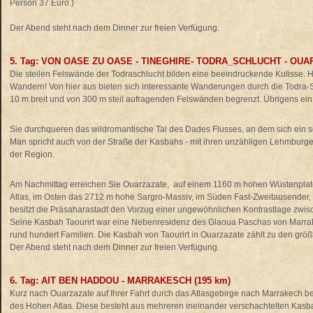
Person 37 Euro.)
Der Abend steht nach dem Dinner zur freien Verfügung.
5. Tag: VON OASE ZU OASE - TINEGHIRE- TODRA_SCHLUCHT - OUAR
Die steilen Felswände der Todraschlucht bilden eine beeindruckende Kulisse. 
Wandern! Von hier aus bieten sich interessante Wanderungen durch die Todra-Sc
10 m breit und von 300 m steil aufragenden Felswänden begrenzt. Übrigens ein 
Sie durchqueren das wildromantische Tal des Dades Flusses, an dem sich ein 
Man spricht auch von der Straße der Kasbahs - mit ihren unzähligen Lehmburg
der Region.
Am Nachmittag erreichen Sie Ouarzazate, auf einem 1160 m hohen Wüstenpla
Atlas, im Osten das 2712 m hohe Sargro-Massiv, im Süden Fast-Zweitausender
besitzt die Präsaharastadt den Vorzug einer ungewöhnlichen Kontrastlage zwi
Seine Kasbah Taourirt war eine Nebenresidenz des Glaoua Paschas von Marrak
rund hundert Familien. Die Kasbah von Taourirt in Ouarzazate zählt zu den gr
Der Abend steht nach dem Dinner zur freien Verfügung.
6. Tag: AIT BEN HADDOU - MARRAKESCH (195 km)
Kurz nach Ouarzazate auf Ihrer Fahrt durch das Atlasgebirge nach Marrakech 
des Hohen Atlas. Diese besteht aus mehreren ineinander verschachtelten Kasbah