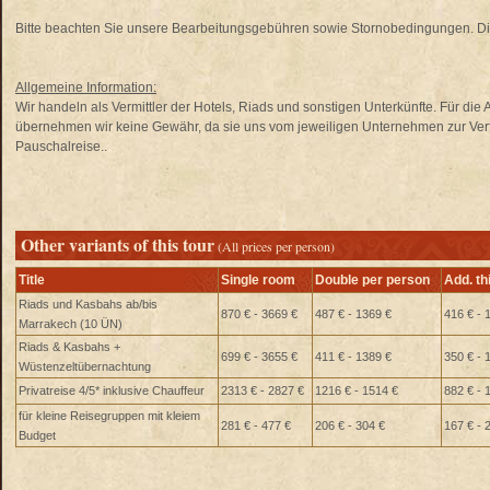
Bitte beachten Sie unsere Bearbeitungsgebühren sowie Stornobedingungen. Di
Allgemeine Information:
Wir handeln als Vermittler der Hotels, Riads und sonstigen Unterkünfte. Für di
übernehmen wir keine Gewähr, da sie uns vom jeweiligen Unternehmen zur Verfü
Pauschalreise..
Other variants of this tour
(All prices per person)
Title
Single room
Double per person
Add. th
Riads und Kasbahs ab/bis
870 € - 3669 €
487 € - 1369 €
416 € - 
Marrakech (10 ÜN)
Riads & Kasbahs +
699 € - 3655 €
411 € - 1389 €
350 € - 
Wüstenzeltübernachtung
Privatreise 4/5* inklusive Chauffeur
2313 € - 2827 €
1216 € - 1514 €
882 € - 
für kleine Reisegruppen mit kleiem
281 € - 477 €
206 € - 304 €
167 € - 
Budget