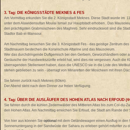
3. Tag: DIE KÖNIGSSTÄDTE MEKNES & FES
Am Vormittag erkunden Sie die 2. Königsstadt Meknes. Diese Stadt wurde im 1
unter dem Alawidensultan Moulai Ismail zur Hauptstadt erhoben.. Das Mausole
den prächtigsten Grabmoscheen des Maghreb. Sehr eindrucksvoll sind die Sta
Stadtor Bab el-Mansour.
Am Nachmittag besuchen Sie die 3. Königsstadt Fes - das geistige Zentrum des 
Stadtmauern bestechen die Koranschule Attarine und das Mausoleum.
Wer das durchdringende Duftgemisch bei den Gerbern, Gewürzhändlern oder au
Geräusche der Handwerkszünfte erlebt hat, wird dies nie vergessen. Auch die K
überragenden Stellenwert haben, dass die UNESCO sie in die Liste des Weltkultu
stehen geblieben zu sein - überragt von Minaretten der Moscheen mit ihren Däc
Sie fahren zurück nach Meknes (60km).
Der Abend steht nach dem Dinner zur freien Verfügung.
4. Tag: ÜBER DIE AUSLÄUFER DES HOHEN ATLAS NACH ERFOUD (44
Sie fahren durch die kühlen Zedernwälder des Mittleren Atlas bis zum Col-du-Z
den Hohen Atlas. Am Nachmittag erreichen Sie Erfoud, die Stadt am Rande der
Von hier aus können Sie
optional
mit dem Geländewagen einen Ausflug in den
Sonnenuntergang in der Sandwüste der Sahara zu erleben gehört mitunter zu den