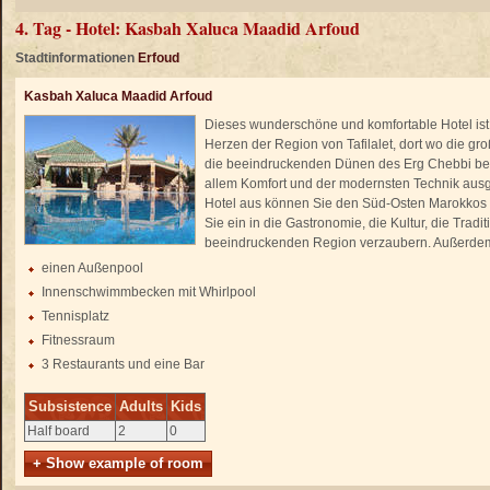
4. Tag - Hotel: Kasbah Xaluca Maadid Arfoud
Stadtinformationen
Erfoud
Kasbah Xaluca Maadid Arfoud
Dieses wunderschöne und komfortable Hotel ist 
Herzen der Region von Tafilalet, dort wo die g
die beeindruckenden Dünen des Erg Chebbi befind
allem Komfort und der modernsten Technik ausge
Hotel aus können Sie den Süd-Osten Marokkos 
Sie ein in die Gastronomie, die Kultur, die Tradi
beeindruckenden Region verzaubern. Außerdem 
einen Außenpool
Innenschwimmbecken mit Whirlpool
Tennisplatz
Fitnessraum
3 Restaurants und eine Bar
Subsistence
Adults
Kids
Half board
2
0
+ Show example of room