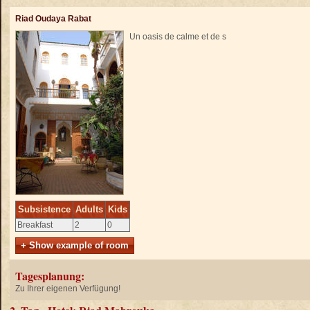
Riad Oudaya Rabat
Un oasis de calme et de s
Subsistence
Adults
Kids
Breakfast
2
0
+ Show example of room
Tagesplanung:
Zu Ihrer eigenen Verfügung!