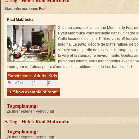
2. Tag - Hotel: Riad Mabrouka
Stadtinformationen
Fes
Riad Mabrouka
Situé au coeur de l'ancienne Médina de Fès, une
Ryad Mabrouka vous accueille dans un cadre aut
Cette luxueuse maison d'hôtes, vous offrira calme
médina. Le patio, décoré de plâtre raffiné, de po
s'ouvre sur un jardin de roses et d'orangers. L
la ville et la campagne environnante. Goûtez au
personnel attentif, vous feront profiter avec bon
imprégner de l'atmosphère d'une maison traditionnelle de très haut confort.
Subsistence
Adults
Kids
Breakfast
2
0
+ Show example of room
Tagesplanung:
Zu Ihrer eigenen Verfügung!
3. Tag - Hotel: Riad Mabrouka
Tagesplanung:
Zu Ihrer eigenen Verfügung!