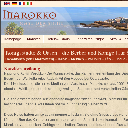
Homepage
Morocco
Hotels & Riads
Trips without flight
Aktiv- & Er
Königsstädte & Oasen - die Berber und Könige | für
Casablanca (oder Marrakech) – Rabat – Meknes – Volubilis – Fès – Erfoud 
Kurzbeschreibung
Natur und Kultur Marokko - Die Königsstädte, das Palmenmeer entlang des Draa
Besuch der Weltkulturerbe-Kasbah Ait Ben Haddou bei Ouarzazate.
Die 4 Königsstädte: die antike Medina von Marrakech - Marokko wie aus 1001; Ra
ebenfalls Weltkulturerbe mit seinen gewaltigen Stadttoren und verwinkelten Gä
Die Königsstädte haben seit jeher eine magische Anziehungskraft - nicht nur fü
besonderes Erlebnis, was Ihnen positiv in Erinnerung bleiben wird.
Diese Reise haben wir so zusammengestellt, damit Sie ohne Stress diese wun
können. Über das Kulturprogramm hinaus, werden Sie mit dieser kompakten Reis
Marokkos zu entdecken. Gebirgslandschaften, Oasen, atemberaubende Flusstäle