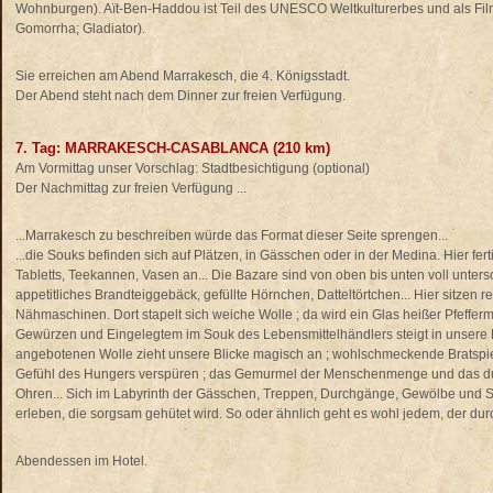
Wohnburgen). Aït-Ben-Haddou ist Teil des UNESCO Weltkulturerbes und als Film
Gomorrha; Gladiator).
Sie erreichen am Abend Marrakesch, die 4. Königsstadt.
Der Abend steht nach dem Dinner zur freien Verfügung.
7. Tag: MARRAKESCH-CASABLANCA (210 km)
Am Vormittag unser Vorschlag: Stadtbesichtigung (optional)
Der Nachmittag zur freien Verfügung ...
...Marrakesch zu beschreiben würde das Format dieser Seite sprengen...
...die Souks befinden sich auf Plätzen, in Gässchen oder in der Medina. Hier f
Tabletts, Teekannen, Vasen an... Die Bazare sind von oben bis unten voll untersc
appetitliches Brandteiggebäck, gefüllte Hörnchen, Datteltörtchen... Hier sitze
Nähmaschinen. Dort stapelt sich weiche Wolle ; da wird ein Glas heißer Pfefferm
Gewürzen und Eingelegtem im Souk des Lebensmittelhändlers steigt in unsere 
angebotenen Wolle zieht unsere Blicke magisch an ; wohlschmeckende Bratspi
Gefühl des Hungers verspüren ; das Gemurmel der Menschenmenge und das d
Ohren... Sich im Labyrinth der Gässchen, Treppen, Durchgänge, Gewölbe und S
erleben, die sorgsam gehütet wird. So oder ähnlich geht es wohl jedem, der durc
Abendessen im Hotel.