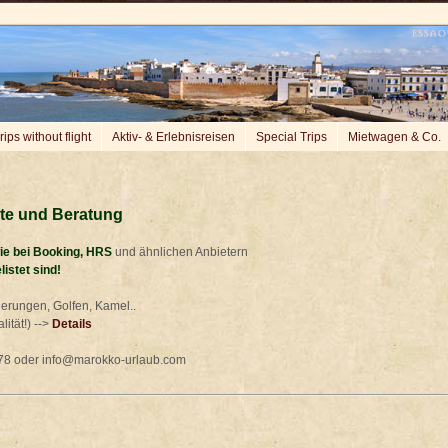
rips without flight
Aktiv- & Erlebnisreisen
Special Trips
Mietwagen & Co.
ote und Beratung
wie bei Booking, HRS
und ähnlichen Anbietern
listet sind!
erungen, Golfen, Kamel..
ität!) -->
Details
1 78 oder info@marokko-urlaub.com