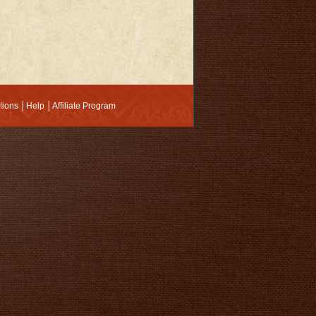
tions
│
Help
│
Affiliate Program