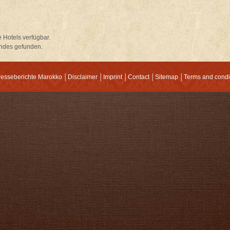
 Hotels verfügbar.
ndes gefunden.
resseberichte Marokko
│
Disclaimer
│
Imprint
│
Contact
│
Sitemap
│
Terms and condi