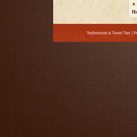
Ha
Testimonials & Travel Tips
│
P