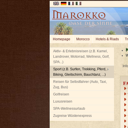
Homepage
Morocco
Hotels & Riads
Tr
K
Aktiv- & Erlebnisreisen (z.B. Kamel,
W
Landrover, Motorrad, Wellness, Golf,
SPA...)
Info
Sport (z.B. Surfen, Trekking, Pferd,
Biking, Gleitschirm, Bauchtanz, ...)
Reisen für Selbstfahrer (Auto, Taxi,
F
Zug, Bus)
Golfreisen
Luxusreisen
SPA-Wellnessurlaub
Zugreise Wüstenexpress