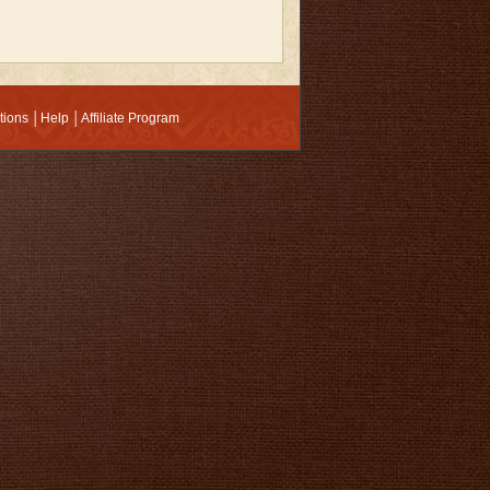
tions
│
Help
│
Affiliate Program