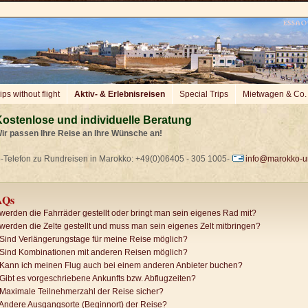
ips without flight
Aktiv- & Erlebnisreisen
Special Trips
Mietwagen & Co.
ostenlose und individuelle Beratung
ir passen Ihre Reise an Ihre Wünsche an!
-Telefon zu Rundreisen in Marokko: +49(0)06405 - 305 1005-
info@marokko-u
AQs
werden die Fahrräder gestellt oder bringt man sein eigenes Rad mit?
werden die Zelte gestellt und muss man sein eigenes Zelt mitbringen?
Sind Verlängerungstage für meine Reise möglich?
Sind Kombinationen mit anderen Reisen möglich?
Kann ich meinen Flug auch bei einem anderen Anbieter buchen?
Gibt es vorgeschriebene Ankunfts bzw. Abflugzeiten?
Maximale Teilnehmerzahl der Reise sicher?
Andere Ausgangsorte (Beginnort) der Reise?