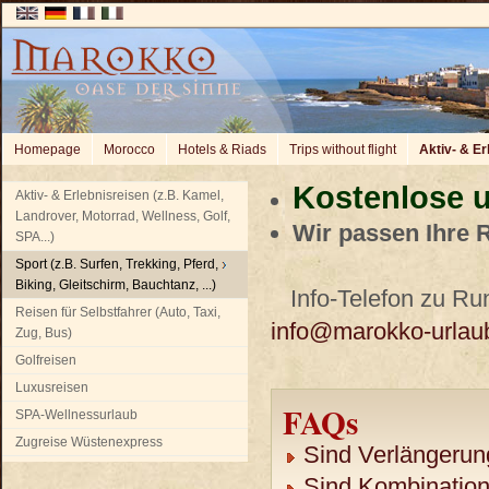
Homepage
Morocco
Hotels & Riads
Trips without flight
Aktiv- & Er
Kostenlose u
Aktiv- & Erlebnisreisen (z.B. Kamel,
Landrover, Motorrad, Wellness, Golf,
Wir passen Ihre 
SPA...)
Sport (z.B. Surfen, Trekking, Pferd,
Biking, Gleitschirm, Bauchtanz, ...)
Info-Telefon zu Run
Reisen für Selbstfahrer (Auto, Taxi,
info@marokko-urlau
Zug, Bus)
Golfreisen
Luxusreisen
FAQs
SPA-Wellnessurlaub
Zugreise Wüstenexpress
Sind Verlängerun
Sind Kombination