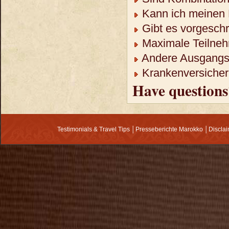
Kann ich meinen 
Gibt es vorgeschr
Maximale Teilneh
Andere Ausgangso
Krankenversicheru
Have questions
Testimonials & Travel Tips
│
Presseberichte Marokko
│
Discla