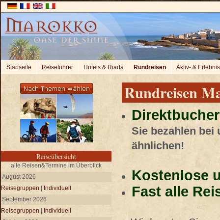
Startseite
Reiseführer
Hotels & Riads
Rundreisen
Aktiv- & Erlebni
Rundreisen M
Direktbucher
Sie bezahlen bei
ähnlichen!
Reiseübersicht
alle Reisen&Termine im Überblick
Kostenlose u
August 2026
Fast alle Re
Reisegruppen
|
Individuell
September 2026
Reisegruppen
|
Individuell