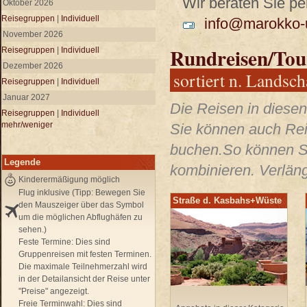
Wir beraten Sie per
Oktober 2026
Reisegruppen
|
Individuell
info@marokko-u
November 2026
Rundreisen/Tou
Reisegruppen
|
Individuell
Dezember 2026
sortiert n. Landsch
Reisegruppen
|
Individuell
Januar 2027
Die Reisen in diesen
Reisegruppen
|
Individuell
mehr/weniger
Sie können auch Rei
buchen.So können Si
Legende
kombinieren. Verläng
Kinderermäßigung möglich
Flug inklusive (Tipp: Bewegen Sie
Straße d. Kasbahs+Wüste
den Mauszeiger über das Symbol
um die möglichen Abflughäfen zu
sehen.)
Feste Termine:
Dies sind
Gruppenreisen mit festen Terminen.
Die maximale Teilnehmerzahl wird
in der Detailansicht der Reise unter
"Preise" angezeigt.
Freie Terminwahl:
Dies sind