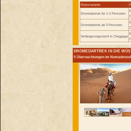
Reisevariante
P
E
Dromedartrek für 1-2 Personen
D
E
Dromedartrek ab 3 Personen
D
E
Verlängerungsnacht in Cheggaga
D
DROMEDARTREK IN DIE WÜS
5 Übernachtungen im Nomadenzelt