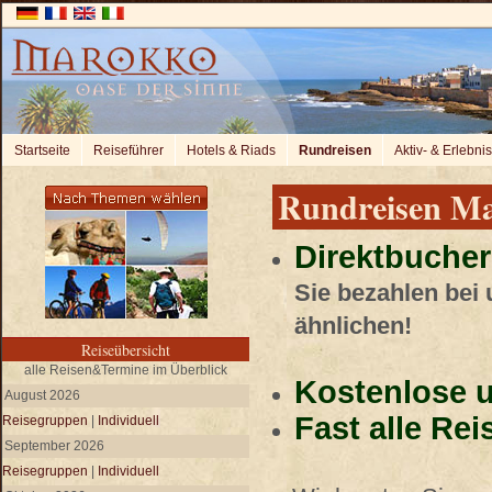
Startseite
Reiseführer
Hotels & Riads
Rundreisen
Aktiv- & Erlebni
Rundreisen M
Direktbucher
Sie bezahlen bei
ähnlichen!
Reiseübersicht
alle Reisen&Termine im Überblick
Kostenlose u
August 2026
Fast alle Re
Reisegruppen
|
Individuell
September 2026
Reisegruppen
|
Individuell