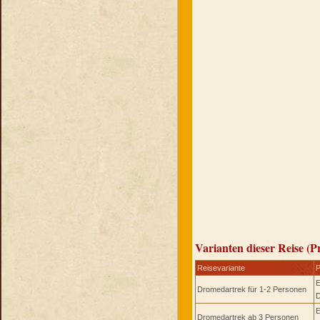
Varianten dieser Reise (P
Reisevariante
P
E
Dromedartrek für 1-2 Personen
D
E
Dromedartrek ab 3 Personen