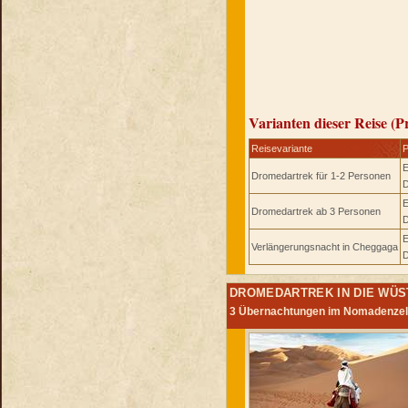
Varianten dieser Reise (P
Reisevariante
P
E
Dromedartrek für 1-2 Personen
D
E
Dromedartrek ab 3 Personen
D
E
Verlängerungsnacht in Cheggaga
D
DROMEDARTREK IN DIE WÜS
3 Übernachtungen im Nomadenzelt