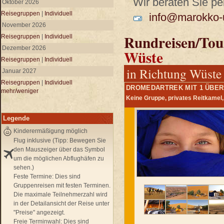
Wir beraten Sie per
Oktober 2026
Reisegruppen
|
Individuell
info@marokko-u
November 2026
Rundreisen/Tou
Reisegruppen
|
Individuell
Dezember 2026
Wüste
Reisegruppen
|
Individuell
in Richtung Wüste
Januar 2027
Reisegruppen
|
Individuell
DROMEDARTREK MIT 1 ÜBE
mehr/weniger
Keine Gruppe, privates Reitkamel
Legende
Kinderermäßigung möglich
Flug inklusive (Tipp: Bewegen Sie
den Mauszeiger über das Symbol
um die möglichen Abflughäfen zu
sehen.)
Feste Termine:
Dies sind
Gruppenreisen mit festen Terminen.
Die maximale Teilnehmerzahl wird
in der Detailansicht der Reise unter
"Preise" angezeigt.
Freie Terminwahl:
Dies sind