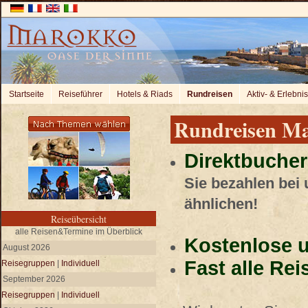
Startseite
Reiseführer
Hotels & Riads
Rundreisen
Aktiv- & Erlebni
Rundreisen M
Direktbucher
Sie bezahlen bei
ähnlichen!
Reiseübersicht
alle Reisen&Termine im Überblick
Kostenlose u
August 2026
Fast alle Re
Reisegruppen
|
Individuell
September 2026
Reisegruppen
|
Individuell