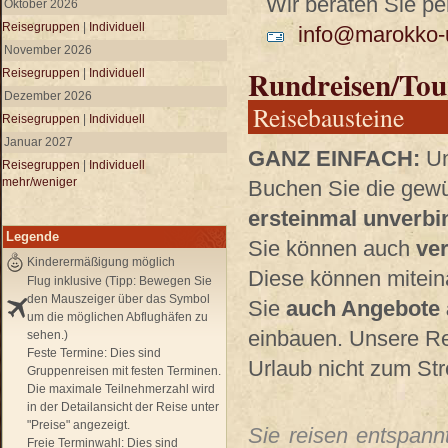
Wir beraten Sie per
Oktober 2026
Reisegruppen
|
Individuell
info@marokko-u
November 2026
Rundreisen/Tou
Reisegruppen
|
Individuell
Dezember 2026
Reisebausteine
Reisegruppen
|
Individuell
Januar 2027
GANZ EINFACH:
Un
Reisegruppen
|
Individuell
mehr/weniger
Buchen Sie die gewü
ersteinmal unverbin
Legende
Sie können auch
ve
Kinderermäßigung möglich
Diese können mitein
Flug inklusive (Tipp: Bewegen Sie
den Mauszeiger über das Symbol
Sie
auch Angebote 
um die möglichen Abflughäfen zu
einbauen. Unsere Re
sehen.)
Feste Termine:
Dies sind
Urlaub nicht zum Str
Gruppenreisen mit festen Terminen.
Die maximale Teilnehmerzahl wird
in der Detailansicht der Reise unter
"Preise" angezeigt.
Sie reisen entspannt
Freie Terminwahl:
Dies sind