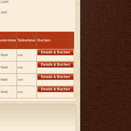
ts zum
t und
setermine
Teilnehmer
Buchen
Details & Buchen
e Wahl
von
Details & Buchen
e Wahl
von
Details & Buchen
e Wahl
von
Details & Buchen
e Wahl
von