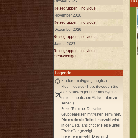
Oktober 2026
Essa
Reisegruppen
|
Individuell
November 2026
Reisegruppen
|
Individuell
Dezember 2026
Reisegruppen
|
Individuell
Januar 2027
Reisegruppen
|
Individuell
mehr/weniger
Legende
Kinderermäßigung möglich
Flug inklusive (Tipp: Bewegen Sie
den Mauszeiger über das Symbol
um die möglichen Abflughäfen zu
sehen.)
Feste Termine:
Dies sind
Gruppenreisen mit festen Terminen.
Die maximale Teilnehmerzahl wird
in der Detailansicht der Reise unter
"Preise" angezeigt.
Freie Terminwahl:
Dies sind