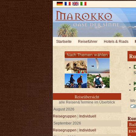
Startseite
Reiseführer
Hotels & Riads
Ru
D
S
K
F
Reiseübersicht
Wir 
alle Reisen&Termine im Überblick
August 2026
Reisegruppen
|
Individuell
Run
September 2026
Bad
Reisegruppen
|
Individuell
ES