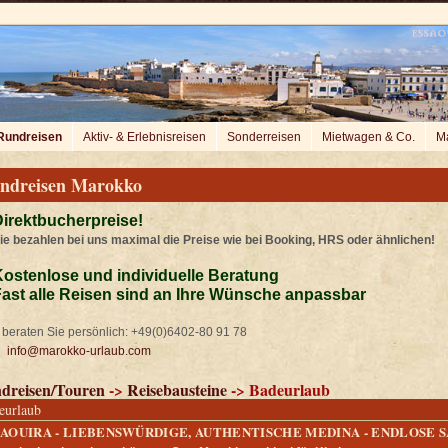
Rundreisen
Aktiv- & Erlebnisreisen
Sonderreisen
Mietwagen & Co.
Ma
ndreisen Marokko
irektbucherpreise!
ie bezahlen bei uns maximal die Preise wie bei Booking, HRS oder ähnlichen!
ostenlose und individuelle Beratung
ast alle Reisen sind an Ihre Wünsche anpassbar
beraten Sie persönlich: +49(0)6402-80 91 78
info@marokko-urlaub.com
dreisen/Touren
->
Reisebausteine
-> Badeurlaub
eurlaub
SAOUIRA - LIEBENSWÜRDIGE, AUTHENTISCHE MEDINA - ENDLOSE 