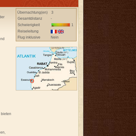
Übernachtung(en)
3
der
Gesamtdistanz
-
Schwierigkeit
1
Reiseleitung
Flug inklusive
Nein
und
 bieten
den,