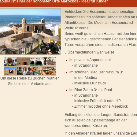
ouira ist einer der schönsten Orte Marokkos - ideal für Kinder
Entdecken Sie Essaouira - das ehemalige
Piratennest und späterer Handelshafen an 
Atlantikküste. Die Medina in Essaouira ist
Weltkulturerbe.
Seine weiß getünchten Häuser mit den hier
typischen blau gestrichenen Fensterläden 
Türen versprühen einen mediterranen Flair.
3 Übernachtungen wahlweise:
im privatem Appartement
- in Strandnähe
im schönen Riad Dar Nafoura 3*
- in der Medina
Um diese Reise zu Buchen, wählen
- inklusive Frühstück
Sie bitte eine Variante aus!
im Riad Zahra 3* mit Pool
- in Strandnähe
- inklusive Frühstück oder HP
- Zimmer mit oder ohne Meerblick
Entlang den kilometerlangen Sandstränden
sich ausgiebige Spaziergänge an der
wunderschönen Küste an.
In den Arkadenstraßen laden unzählige Lä