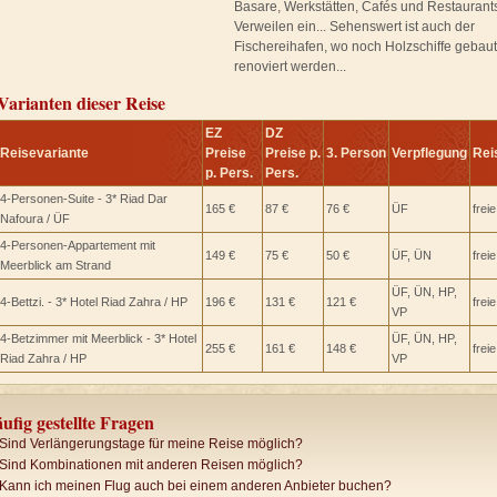
Basare, Werkstätten, Cafés und Restauran
Verweilen ein... Sehenswert ist auch der
Fischereihafen, wo noch Holzschiffe gebau
renoviert werden...
Varianten dieser Reise
EZ
DZ
Reisevariante
Preise
Preise p.
3. Person
Verpflegung
Rei
p. Pers.
Pers.
4-Personen-Suite - 3* Riad Dar
165 €
87 €
76 €
ÜF
frei
Nafoura / ÜF
4-Personen-Appartement mit
149 €
75 €
50 €
ÜF, ÜN
frei
Meerblick am Strand
ÜF, ÜN, HP,
4-Bettzi. - 3* Hotel Riad Zahra / HP
196 €
131 €
121 €
frei
VP
4-Betzimmer mit Meerblick - 3* Hotel
ÜF, ÜN, HP,
255 €
161 €
148 €
frei
Riad Zahra / HP
VP
ufig gestellte Fragen
Sind Verlängerungstage für meine Reise möglich?
Sind Kombinationen mit anderen Reisen möglich?
Kann ich meinen Flug auch bei einem anderen Anbieter buchen?