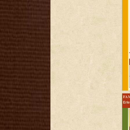
FA
Erle