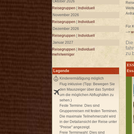
Oktober 2026
Reis
Reisegruppen
|
Individuell
Weit
Anfr
November 2026
Reisegruppen
|
Individuell
Für K
Dezember 2026
-->
w
Reisegruppen
|
Individuell
Die
Januar 2027
fah
Reisegruppen
|
Individuell
zu 
mehr/weniger
ES
Legende
Essa
Kinderermäßigung möglich
Flug inklusive (Tipp: Bewegen Sie
den Mauszeiger über das Symbol
um die möglichen Abflughäfen zu
sehen.)
Feste Termine:
Dies sind
Gruppenreisen mit festen Terminen.
Die maximale Teilnehmerzahl wird
in der Detailansicht der Reise unter
"Preise" angezeigt.
Freie Terminwahl:
Dies sind