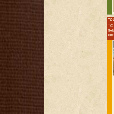
TO
TZ)
Gel
Che