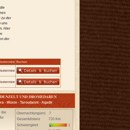
die
enes
 zu der
n uns
n. Hier
he
en der
isetermine
Buchen
isetermine
isetermine
MADENZELT UND DROMEDAREN
ra - Wüste - Taroudannt - Agadir
 die
Übernachtung(en)
7
für
Gesamtdistanz
720 Km
Schwierigkeit
1