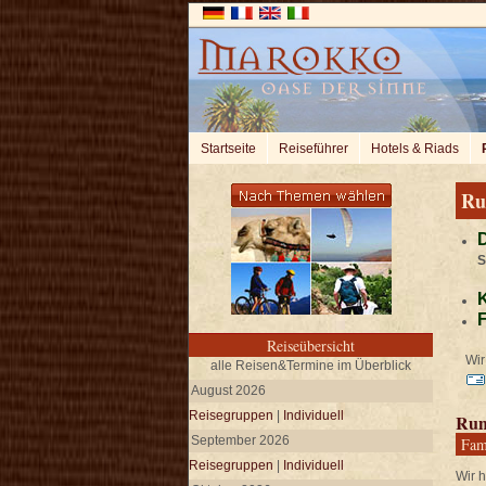
Startseite
Reiseführer
Hotels & Riads
Ru
D
S
K
F
Reiseübersicht
Wir 
alle Reisen&Termine im Überblick
August 2026
Reisegruppen
|
Individuell
Run
September 2026
Fam
Reisegruppen
|
Individuell
Wir 