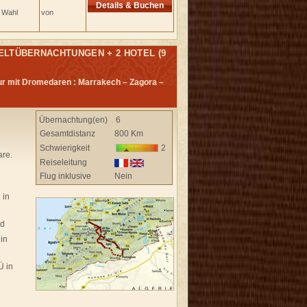
Details & Buchen
e Wahl
von
ELTÜBERNACHTUNGEN + 2 HOTEL (9
r mit Dromedaren : Marrakech – Zagora –
Übernachtung(en)
6
Gesamtdistanz
800 Km
Schwierigkeit
2
re.
Reiseleitung
Flug inklusive
Nein
 in
id
in
Ü in