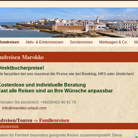
Rundreisen
Aktiv- & Erlebnisreisen
Sonderreisen
Mietwagen & Co.
Ma
ndreisen Marokko
irektbucherpreise!
ie bezahlen bei uns maximal die Preise wie bei Booking, HRS oder ähnlichen!
ostenlose und individuelle Beratung
ast alle Reisen sind an Ihre Wünsche anpassbar
beraten Sie persönlich: +49(0)6402-80 91 78
info@marokko-urlaub.com
dreisen/Touren
-> Familienreisen
ilienreisen
haben für Familien besonders geeignete Reisen zusammengestellt. Diese