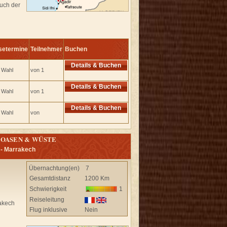
such der
setermine
Teilnehmer
Buchen
Details & Buchen
e Wahl
von 1
Details & Buchen
e Wahl
von 1
Details & Buchen
e Wahl
von
 OASEN & WÜSTE
 - Marrakech
Übernachtung(en)
7
Gesamtdistanz
1200 Km
Schwierigkeit
1
Reiseleitung
akech
Flug inklusive
Nein