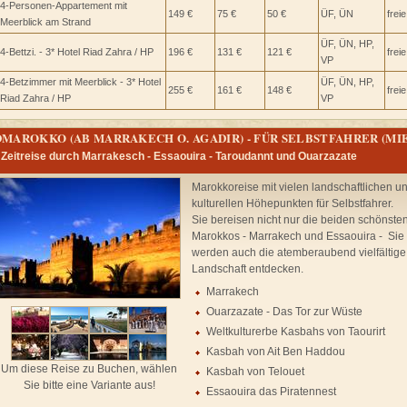
4-Personen-Appartement mit
149 €
75 €
50 €
ÜF, ÜN
frei
Meerblick am Strand
ÜF, ÜN, HP,
4-Bettzi. - 3* Hotel Riad Zahra / HP
196 €
131 €
121 €
frei
VP
4-Betzimmer mit Meerblick - 3* Hotel
ÜF, ÜN, HP,
255 €
161 €
148 €
frei
Riad Zahra / HP
VP
DMAROKKO (AB MARRAKECH O. AGADIR) - FÜR SELBSTFAHRER (M
 Zeitreise durch Marrakesch - Essaouira - Taroudannt und Ouarzazate
Marokkoreise mit vielen landschaftlichen u
kulturellen Höhepunkten für Selbstfahrer.
Sie bereisen nicht nur die beiden schönste
Marokkos - Marrakech und Essaouira - Sie
werden auch die atemberaubend vielfältige
Landschaft entdecken.
Marrakech
Ouarzazate - Das Tor zur Wüste
Weltkulturerbe Kasbahs von Taourirt
Kasbah von Ait Ben Haddou
Um diese Reise zu Buchen, wählen
Kasbah von Telouet
Sie bitte eine Variante aus!
Essaouira das Piratennest