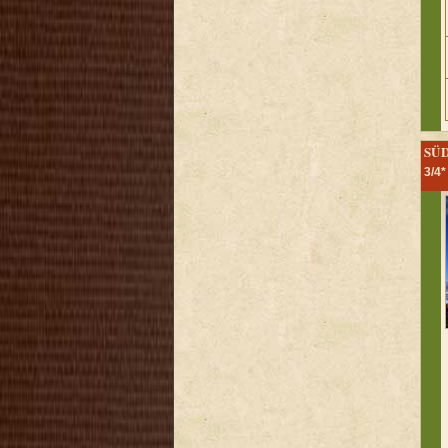
SÜ
3/4*