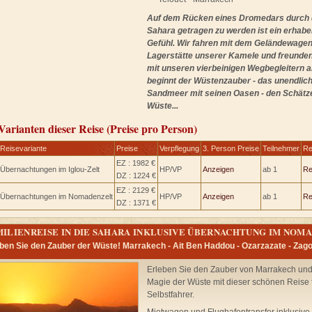
Auf dem Rücken eines Dromedars durch 
Sahara getragen zu werden ist ein erhab
Gefühl. Wir fahren mit dem Geländewagen
Lagerstätte unserer Kamele und freunde
mit unseren vierbeinigen Wegbegleitern a
beginnt der Wüstenzauber - das unendlic
Sandmeer mit seinen Oasen - den Schätz
Wüste...
Varianten dieser Reise (Preise pro Person)
Reisevariante
Preise
Verpflegung
3. Person Preise
Teilnehmer
Re
EZ : 1982 €
Übernachtungen im Iglou-Zelt
HP/VP
Anzeigen
ab 1
Re
DZ : 1224 €
EZ : 2129 €
Übernachtungen im Nomadenzelt
HP/VP
Anzeigen
ab 1
Re
DZ : 1371 €
MILIENREISE IN DIE SAHARA INKLUSIVE ÜBERNACHTUNG IM NO
ben Sie den Zauber der Wüste! Marrakech - Ait Ben Haddou - Ozarzazate - Zago
Erleben Sie den Zauber von Marrakech und
Magie der Wüste mit dieser schönen Reise 
Selbstfahrer.