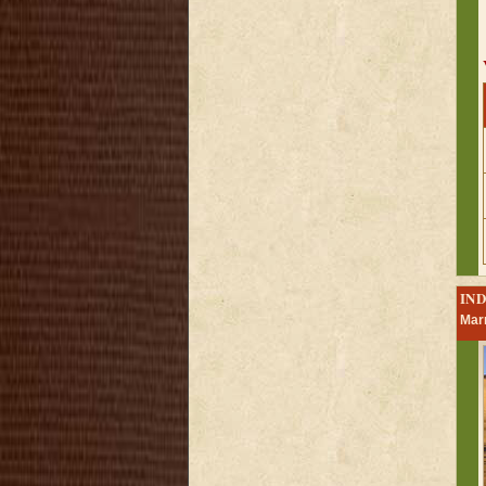
IND
Marr