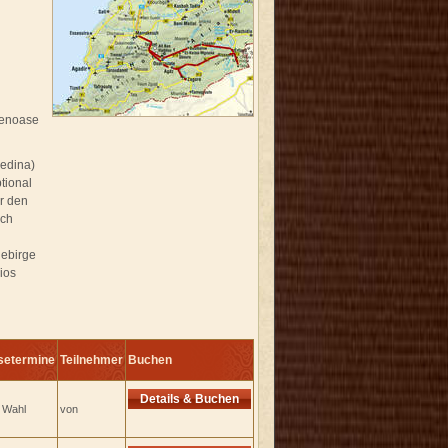
tenoase
Medina)
tional
r den
och
gebirge
ios
setermine
Teilnehmer
Buchen
Details & Buchen
e Wahl
von