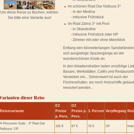
im schönen Riad Dar Nafoura 3*
- in der Medina
Um diese Reise zu Buchen, wählen
- inklusive Frühstück
Sie bitte eine Variante aus!
im Riad Zahra 3* mit Pool
- in Strandnähe
- inklusive Frühstück oder HP
- Zimmer mit oder ohne Meerblick
Entlang den kilometerlangen Sandstränden
sich ausgiebige Spaziergänge an der
wunderschönen Küste an.
In den Arkadenstraßen laden unzählige Lä
Basare, Werkstätten, Cafés und Restauran
Verweilen ein... Sehenswert ist auch der
Fischereihafen, wo noch Holzschiffe gebau
renoviert werden...
Varianten dieser Reise
EZ
DZ
Reisevariante
Preise
Preise p.
3. Person
Verpflegung
Rei
p. Pers.
Pers.
4-Personen-Suite - 3* Riad Dar
165 €
87 €
76 €
ÜF
frei
Nafoura / ÜF