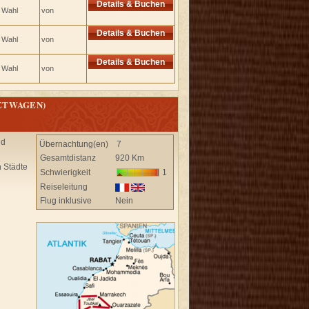
Details & Buchen
e Wahl
von
Details & Buchen
e Wahl
von
Details & Buchen
e Wahl
von
IETWAGEN)
nd
Übernachtung(en)
7
Gesamtdistanz
920 Km
n Städte
Schwierigkeit
1
Reiseleitung
Flug inklusive
Nein