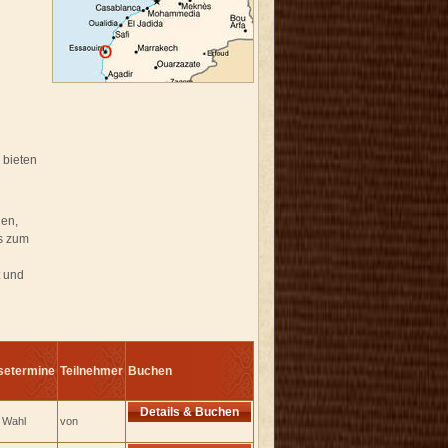
 bieten
den,
ts zum
t und
setermine
Teilnehmer
Buchen
Details & Buchen
e Wahl
von