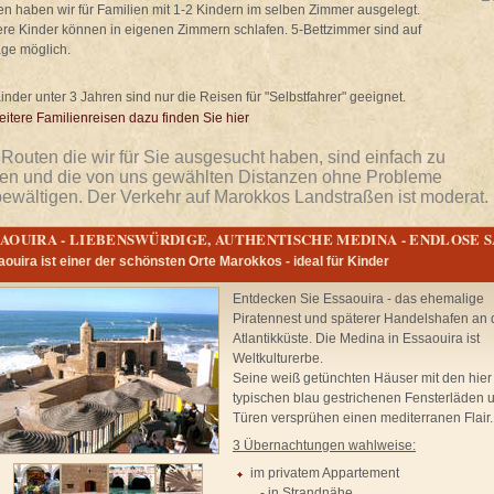
en haben wir für Familien mit 1-2 Kindern im selben Zimmer ausgelegt.
ere Kinder können in eigenen Zimmern schlafen. 5-Bettzimmer sind auf
age möglich.
inder unter 3 Jahren si
nd nur die Reisen für "Selbstfahrer" geeignet.
eitere Familienreisen dazu finden Sie hier
 Routen die wir für Sie ausgesucht haben, sind einfach zu
ren und die von uns gewählten Distanzen ohne Probleme
bewältigen. Der Verkehr auf Marokkos Landstraßen ist moderat.
SAOUIRA - LIEBENSWÜRDIGE, AUTHENTISCHE MEDINA - ENDLOSE 
ouira ist einer der schönsten Orte Marokkos - ideal für Kinder
Entdecken Sie Essaouira - das ehemalige
Piratennest und späterer Handelshafen an 
Atlantikküste. Die Medina in Essaouira ist
Weltkulturerbe.
Seine weiß getünchten Häuser mit den hier
typischen blau gestrichenen Fensterläden 
Türen versprühen einen mediterranen Flair.
3 Übernachtungen wahlweise:
im privatem Appartement
- in Strandnähe