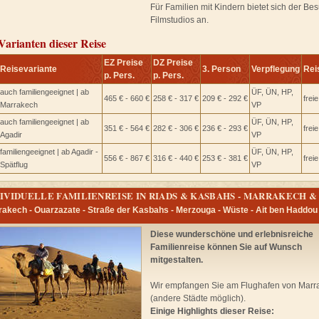
Für Familien mit Kindern bietet sich der Be
Filmstudios an.
Varianten dieser Reise
EZ Preise
DZ Preise
Reisevariante
3. Person
Verpflegung
Rei
p. Pers.
p. Pers.
auch familiengeeignet | ab
ÜF, ÜN, HP,
465 € - 660 €
258 € - 317 €
209 € - 292 €
frei
Marrakech
VP
auch familiengeeignet | ab
ÜF, ÜN, HP,
351 € - 564 €
282 € - 306 €
236 € - 293 €
frei
Agadir
VP
familiengeeignet | ab Agadir -
ÜF, ÜN, HP,
556 € - 867 €
316 € - 440 €
253 € - 381 €
frei
Spätflug
VP
IVIDUELLE FAMILIENREISE IN RIADS & KASBAHS - MARRAKECH &
akech - Ouarzazate - Straße der Kasbahs - Merzouga - Wüste - Ait ben Haddou
Diese wunderschöne und erlebnisreiche
Familienreise können Sie auf Wunsch
mitgestalten.
Wir empfangen Sie am Flughafen von Marr
(andere Städte möglich).
Einige Highlights dieser Reise: