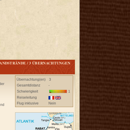
SANDSTRÄNDE / 3 ÜBERNACHTUNGEN
Übernachtung(en)
3
der
Gesamtdistanz
-
Schwierigkeit
1
Reiseleitung
Flug inklusive
Nein
und