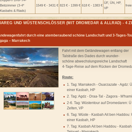
Doppel-// Drei- //4-
ÜF, ÜN, HP,
Bettzimmer (3-4*
1549 € - 3431 €
823 € - 1399 €
618 € - 1383 €
frei
VP
Kasbahs & Riads)
UAREG UND WÜSTENSCHLÖSSER (MIT DROMEDAR & ALLRAD) - 4 Z
ändewagenfahrt durch eine atemberaubend schöne Landschaft und 3-Tages-Tou
gaga – Marrakech
Fahrt mit dem Geländewagen entlang der
Talstraße des Dades durch wunder-
schöne abwechslungsreiche Landschaft
4-Tage-Reise auf dem Rücken der Dromeda
Route:
1. Tag: Marrakech - Ouarzazate - Agdz: Ü
einer Kasbah, HP
2. Tag: Agdz - Draa-Tal - Zagora - M'ham
2-6. Tag: Wüstentour auf Dromedaren: Ü 
Zelten, VP
6. Tag: Wüste - Kasbah Ait ben Haddou: 
einer Kasbah, HP
7. Tag: Kasbah Ait ben Haddou - Kasbah
Telouet - Marrakech