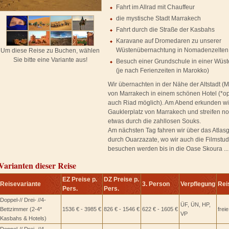
Fahrt im Allrad mit Chauffeur
die mystische Stadt Marrakech
Fahrt durch die Straße der Kasbahs
Karavane auf Dromedaren zu unserer
Wüstenübernachtung in Nomadenzelten
Um diese Reise zu Buchen, wählen
Sie bitte eine Variante aus!
Besuch einer Grundschule in einer Wüs
(je nach Ferienzeiten in Marokko)
Wir übernachten in der Nähe der Altstadt (
von Marrakech in einem schönen Hotel (*op
auch Riad möglich). Am Abend erkunden wi
Gauklerplatz von Marrakech und streifen n
etwas durch die zahllosen Souks.
Am nächsten Tag fahren wir über das Atlas
durch Ouarzazate, wo wir auch die Filmstud
besuchen werden bis in die Oase Skoura ...
Varianten dieser Reise
EZ Preise p.
DZ Preise p.
Reisevariante
3. Person
Verpflegung
Rei
Pers.
Pers.
Doppel-// Drei- //4-
ÜF, ÜN, HP,
Bettzimmer (2-4*
1536 € - 3985 €
826 € - 1546 €
622 € - 1605 €
frei
VP
Kasbahs & Hotels)