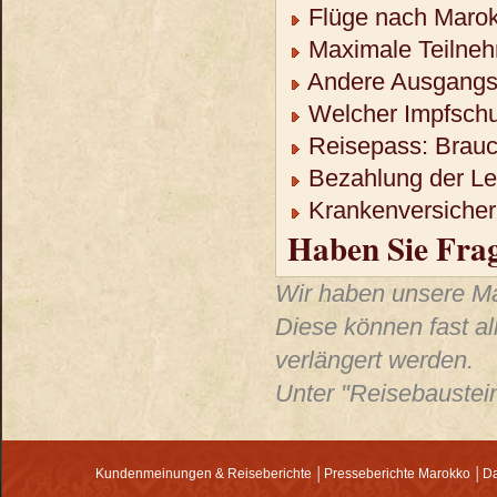
Flüge nach Maro
Maximale Teilneh
Andere Ausgangso
Welcher Impfschu
Reisepass: Brauch
Bezahlung der Lei
Krankenversicheru
Haben Sie Fra
Wir haben unsere Mar
Diese können fast al
verlängert werden.
Unter "Reisebaustein
Kundenmeinungen & Reiseberichte
│
Presseberichte Marokko
│
Da