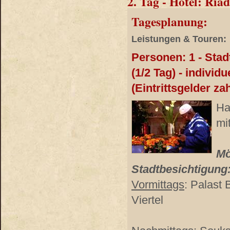
2. Tag - Hotel: Ria
Tagesplanung:
Leistungen & Touren:
Personen: 1 - Sta
(1/2 Tag) - individu
(Eintrittsgelder za
Ha
mi
Mö
Stadtbesichtigung
Vormittags
: Palast 
Viertel