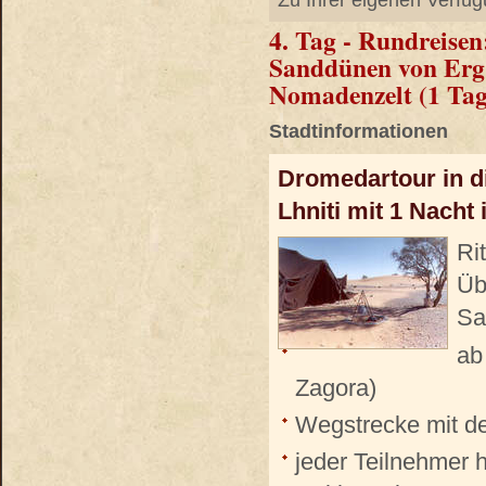
Zu Ihrer eigenen Verfüg
4. Tag - Rundreisen
Sanddünen von Erg 
Nomadenzelt (1 Tag
Stadtinformationen
Dromedartour in 
Lhniti mit 1 Nach
Ri
Üb
Sa
ab
Zagora)
Wegstrecke mit d
jeder Teilnehmer h