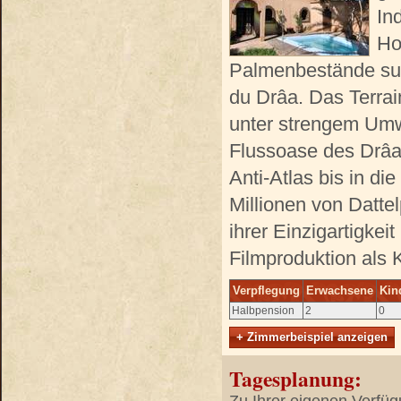
In
Hot
Palmenbestände suc
du Drâa. Das Terra
unter strengem Umw
Flussoase des Drâa
Anti-Atlas bis in d
Millionen von Datte
ihrer Einzigartigke
Filmproduktion als K
Verpflegung
Erwachsene
Kin
Halbpension
2
0
+ Zimmerbeispiel anzeigen
Tagesplanung: