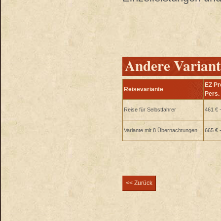
Andere Variant
EZ Pr
Reisevariante
Pers.
Reise für Selbstfahrer
461 € 
Variante mit 8 Übernachtungen
665 € 
<< Zurück