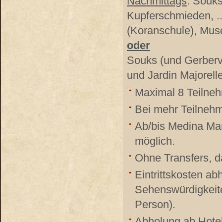
Nachmittags
: Souks
Kupferschmieden, .
(Koranschule), Mus
oder
Souks (und Gerbervi
und Jardin Majorell
Maximal 8 Teilneh
Bei mehr Teilnehm
Ab/bis Medina Ma
möglich.
Ohne Transfers, d
Eintrittskosten a
Sehenswürdigkeit
Person).
Abholung ab Hotel