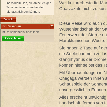
Weltkulturerbestädte Ma
Individualreisen, die an beliebigen
Terminen im entsprechenden
Ouarzazate nicht zu kur
Monat stattfinden können.
Zurück
Diese Reise wird auch du
Ihr Reiseplan
Wüstenlandschaft der Sa
Ihr Reiseplaner ist noch leer!
Feuerwerk der Sterne un
Reiseplaner
Marokkanischen Wüste.
Sie haben 2 Tage auf d
die Seele baumeln zu la
Gangrhytmus der Dromed
können hier selbst das 
Mit Übernachtungen in 
Chegaga werden Ihnen a
Schauspiele der Sonnena
unvergesslich in Erinner
Alles erscheint unwichtig
Landschaft, fernab von L