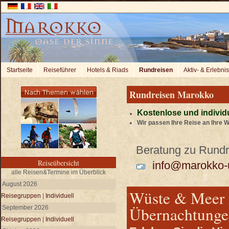
Startseite
Reiseführer
Hotels & Riads
Rundreisen
Aktiv- & Erlebni
Rundreisen Marokko
Kostenlose und individ
Wir passen Ihre Reise an Ihre 
Beratung zu Rundre
Reiseübersicht
info@marokko-u
alle Reisen&Termine im Überblick
August 2026
Wüste & Meer m
Reisegruppen
|
Individuell
Übernachtungen 
September 2026
Reisegruppen
|
Individuell