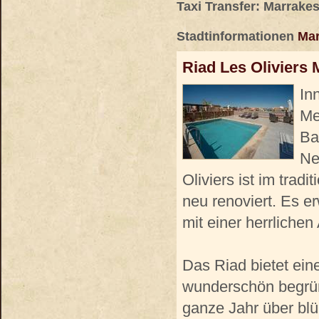
Taxi Transfer: Marrake
Stadtinformationen
Mar
Riad Les Oliviers
In
Me
Ba
Ne
Oliviers ist im trad
neu renoviert. Es e
mit einer herrliche
Das Riad bietet ein
wunderschön begrünt
ganze Jahr über bl