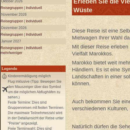
Erleben Sie die Vi
Oktober 2026
Reisegruppen
|
Individuell
Wüste
November 2026
Reisegruppen
|
Individuell
Dezember 2026
Diese Reise ist eine Sel
Reisegruppen
|
Individuell
Mietwagen Ihrer Wahl da
Januar 2027
Mit dieser Reise erleben
Reisegruppen
|
Individuell
mehr/weniger
Vielfalt Marokkos.
Marokko bietet weit mehr
Legende
Händlern. Es ist eine Sy
Landschaften in einer so
Kinderermäßigung möglich
Flug inklusive (Tipp: Bewegen Sie
können.
den Mauszeiger über das Symbol
um die möglichen Abflughäfen zu
sehen.)
Auch bekommen Sie eine
Feste Termine:
Dies sind
Gruppenreisen mit festen Terminen.
verschiedenen Kulturen,
Die maximale Teilnehmerzahl wird
in der Detailansicht der Reise unter
"Preise" angezeigt.
Natürlich dürfen die Seh
Freie Terminwahl:
Dies sind