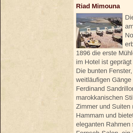
Riad Mimouna
Di
am
No
er
1896 die erste Müh
im Hotel ist geprä
Die bunten Fenster
weitläufigen Gänge 
Ferdinand Sandrillo
marokkanischen Stil
Zimmer und Suiten 
Hammam und bietet 
eleganten Rahmen s