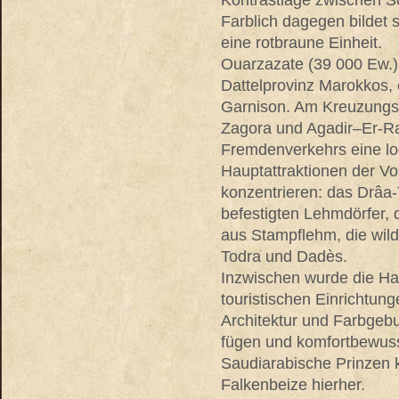
Kontrastlage zwischen S
Farblich dagegen bildet s
eine rotbraune Einheit.
Ouarzazate (39 000 Ew.)
Dattelprovinz Marokkos,
Garnison. Am Kreuzungs
Zagora und Agadir–Er-Ra
Fremdenverkehrs eine log
Hauptattraktionen der V
konzentrieren: das Drâa-T
befestigten Lehmdörfer, 
aus Stampflehm, die wil
Todra und Dadès.
Inzwischen wurde die H
touristischen Einrichtung
Architektur und Farbgeb
fügen und komfortbewus
Saudiarabische Prinzen 
Falkenbeize hierher.