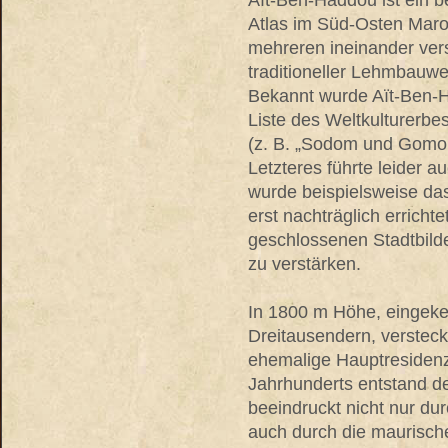
Aït-Ben-Haddou ist ein 
Atlas im Süd-Osten Maro
mehreren ineinander ver
traditioneller Lehmbauwe
Bekannt wurde Aït-Ben-H
Liste des Weltkulturerb
(z. B. „Sodom und Gomorr
Letzteres führte leider 
wurde beispielsweise da
erst nachträglich erricht
geschlossenen Stadtbild
zu verstärken.
In 1800 m Höhe, eingekess
Dreitausendern, versteck
ehemalige Hauptresidenz
Jahrhunderts entstand d
beeindruckt nicht nur du
auch durch die maurisch