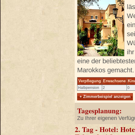
lä
We
ei
se
Wü
ih
eine der beliebtes
Marokkos gemacht.
Verpflegung
Erwachsene
Kin
Halbpension
2
0
+ Zimmerbeispiel anzeigen
Tagesplanung:
Zu Ihrer eigenen Verfüg
2. Tag - Hotel: Hot