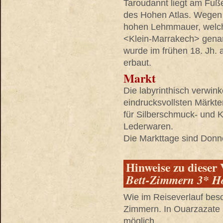
Taroudannt liegt am Fuß
des Hohen Atlas. Wegen 
hohen Lehmmauer, welche
<Klein-Marrakech> genan
wurde im frühen 18. Jh.
erbaut.
Markt
Die labyrinthisch verwin
eindrucksvollsten Märkt
für Silberschmuck- und 
Lederwaren.
Die Markttage sind Donn
Hinweise zu dieser 
Bett-Zimmern 3* H
Wie im Reiseverlauf besc
Zimmern. In Ouarzazate 
möglich.