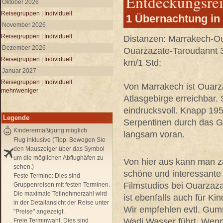
Entdeckungsrei
Oktober 2026
Reisegruppen
|
Individuell
1 Übernachtung in
November 2026
Reisegruppen
|
Individuell
Distanzen: Marrakech-Ou
Dezember 2026
Ouarzazate-Taroudannt 3
Reisegruppen
|
Individuell
km/1 Std;
Januar 2027
Reisegruppen
|
Individuell
Von Marrakech ist Ouarz
mehr/weniger
Atlasgebirge erreichbar. 
eindrucksvoll. Knapp 195
Legende
Serpentinen durch das 
Kinderermäßigung möglich
langsam voran.
Flug inklusive (Tipp: Bewegen Sie
den Mauszeiger über das Symbol
um die möglichen Abflughäfen zu
Von hier aus kann man za
sehen.)
schöne und interessante
Feste Termine:
Dies sind
Filmstudios bei Ouarzaz
Gruppenreisen mit festen Terminen.
Die maximale Teilnehmerzahl wird
ist ebenfalls auch für Kin
in der Detailansicht der Reise unter
Wir empfehlen evtl. Gum
"Preise" angezeigt.
Wadi Wasser führt. Wenn
Freie Terminwahl:
Dies sind