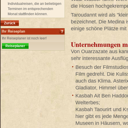
Individualreisen, die an beliebigen
die Hosen hochgekrempe
Terminen im entsprechenden
Monat stattfinden können.
Taroudannt wird als "kle
bezeichnet. Die Medina is
Zurück
einige schöne Plätze mit
Ihr Reiseplan
Ihr Reiseplaner ist noch leer!
Unternehmungen mi
Reiseplaner
Von Ouarzazate aus kann
sehr interessante Ausflü
Besuch der Filmstudios
Film gedreht. Die Kulis
auch das Klima. Asteri
Gladiator, Himmel über
Kasbah Ait Ben Haddou
Welterbes;
Kasbah Taourirt und Ksa
hier gibt es jede Meng
Museen in Häusern, wo