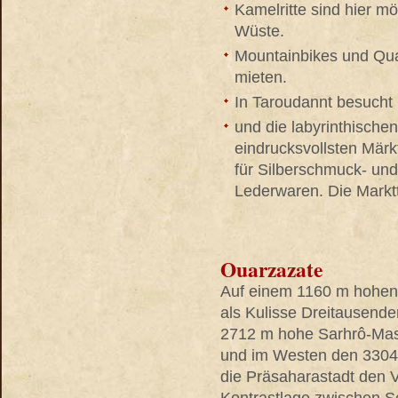
Kamelritte sind hier mö
Wüste.
Mountainbikes und Qua
mieten.
In Taroudannt besuch
und die labyrinthische
eindrucksvollsten Mär
für Silberschmuck- un
Lederwaren. Die Markt
Ouarzazate
Auf einem 1160 m hohen
als Kulisse Dreitausende
2712 m hohe Sarhrô-Mas
und im Westen den 3304 
die Präsaharastadt den 