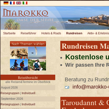
Startseite
Reiseführer
Hotels & Riads
Rundreisen
Aktiv- & Erlebni
Rundreisen M
Kostenlose u
Wir passen Ihre 
Reiseübersicht
Beratung zu Rundre
alle Reisen&Termine im Überblick
info@marokko-u
August 2026
Reisegruppen
|
Individuell
September 2026
Taroudannt & O
Reisegruppen
|
Individuell