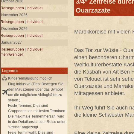
3/4* Zeitreise dur
Oktober 2026
Reisegruppen
|
Individuell
Ouarzazate
November 2026
Reisegruppen
|
Individuell
Dezember 2026
Marokkoreise mit vielen 
Reisegruppen
|
Individuell
Januar 2027
Reisegruppen
|
Individuell
Das Tor zur Wüste - Ouar
mehr/weniger
einen besonderen Charme
Weltkulturerbestätte Kas
Legende
die Kasbah von Ait Ben
von Telouet ist sehr seh
Kinderermäßigung möglich
Flug inklusive (Tipp: Bewegen Sie
Ouarzazate und Marrakech
den Mauszeiger über das Symbol
Mittagessen anbietet.
um die möglichen Abflughäfen zu
sehen.)
Feste Termine:
Dies sind
Ihr Weg führt Sie auch 
Gruppenreisen mit festen Terminen.
die kleine Schwester Mar
Die maximale Teilnehmerzahl wird
in der Detailansicht der Reise unter
"Preise" angezeigt.
Freie Terminwahl:
Dies sind
Eine kleine Zeitreise du