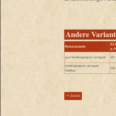
Andere Variant
EZ 
Reisevariante
p. 
auch familiengeeignet | ab Agadir
351 
familiengeeignet | ab Agadir -
556 
Spätflug
<< Zurück