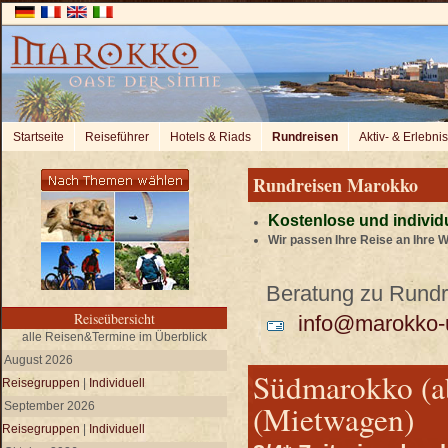
Startseite
Reiseführer
Hotels & Riads
Rundreisen
Aktiv- & Erlebni
Rundreisen Marokko
Kostenlose und individ
Wir passen Ihre Reise an Ihre 
Beratung zu Rundre
Reiseübersicht
info@marokko-u
alle Reisen&Termine im Überblick
August 2026
Südmarokko (ab
Reisegruppen
|
Individuell
(Mietwagen)
September 2026
Reisegruppen
|
Individuell