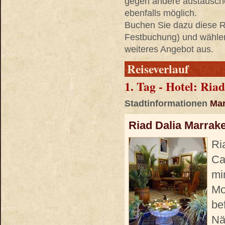
gegen andere austausche
ebenfalls möglich.
Buchen Sie dazu diese Re
Festbuchung) und wählen 
weiteres Angebot aus.
Reiseverlauf
1. Tag - Hotel: Ria
Stadtinformationen
Mar
Riad Dalia Marrak
Ri
Ca
mi
Mo
be
Nä