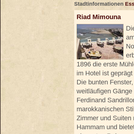
Stadtinformationen
Ess
Riad Mimouna
Di
am
No
er
1896 die erste Müh
im Hotel ist geprä
Die bunten Fenster
weitläufigen Gänge 
Ferdinand Sandrillo
marokkanischen Stil
Zimmer und Suiten 
Hammam und bietet 