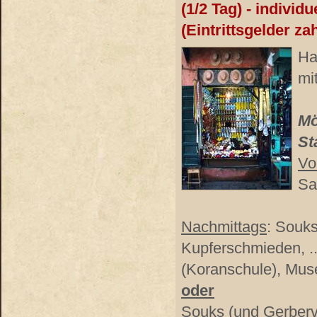
(1/2 Tag) - individu
(Eintrittsgelder za
Ha
mi
Mö
St
Vo
Sa
Nachmittags
: Souks
Kupferschmieden, .
(Koranschule), Mus
oder
Souks (und Gerbervi