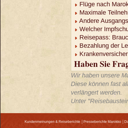
Flüge nach Maro
Maximale Teilneh
Andere Ausgangso
Welcher Impfschu
Reisepass: Brauch
Bezahlung der Lei
Krankenversicheru
Haben Sie Fra
Wir haben unsere Mar
Diese können fast al
verlängert werden.
Unter "Reisebaustein
Kundenmeinungen & Reiseberichte
│
Presseberichte Marokko
│
Da