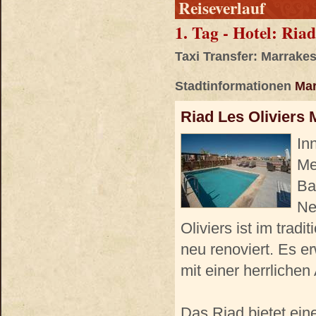
Reiseverlauf
1. Tag - Hotel: Ria
Taxi Transfer: Marrake
Stadtinformationen
Mar
Riad Les Oliviers
In
Me
Ba
Ne
Oliviers ist im trad
neu renoviert. Es e
mit einer herrliche
Das Riad bietet ein