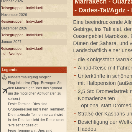
Marrakech - Ouarz
Oktober 2026
Reisegruppen
|
Individuell
- Dades-Tal/Agdz -
November 2026
Eine beeindruckende All
Reisegruppen
|
Individuell
Dezember 2026
Gebirge, ins Tafilalet,
Reisegruppen
|
Individuell
Oasengebiet Marokkos. E
Januar 2027
Dünen der Sahara, und vi
Reisegruppen
|
Individuell
Landschaftlich einer uns
mehr/weniger
die Königsstadt Marra
Allrad-Reise mit Fahrer
Legende
Unterkünfte in schöne
Kinderermäßigung möglich
mit Halbpension (auße
Flug inklusive (Tipp: Bewegen Sie
den Mauszeiger über das Symbol
2,5 Std Dromedartrek 
um die möglichen Abflughäfen zu
Nomadenzelten
sehen.)
Feste Termine:
Dies sind
- optional statt Dromed
Gruppenreisen mit festen Terminen.
Straße der Kasbahs un
Die maximale Teilnehmerzahl wird
in der Detailansicht der Reise unter
Besichtigung der Weltk
"Preise" angezeigt.
Haddou
Freie Terminwahl:
Dies sind