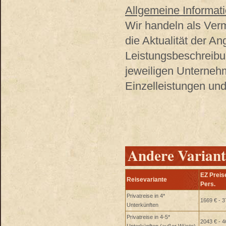
Allgemeine Informati
Wir handeln als Verm
die Aktualität der A
Leistungsbeschreibu
jeweiligen Unterneh
Einzelleistungen und
Andere Variant
EZ Preise
Reisevariante
Pers.
Privatreise in 4*
1669 € - 3
Unterkünften
Privatreise in 4-5*
2043 € - 4