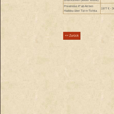
Unterkünften (außer Wüste)
Privatreise 4* ab Ait ben
1977 € - 3
Haddou über Tizi-n-Tichka
<< Zurück