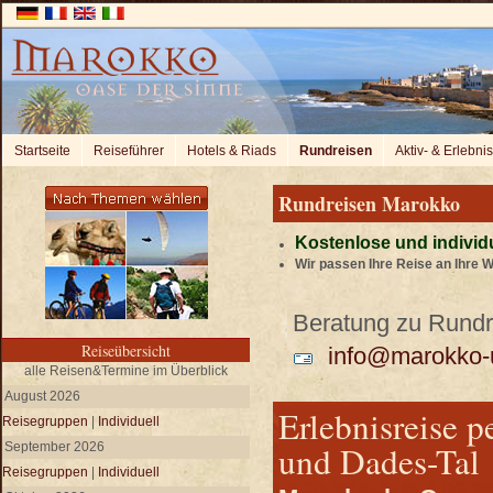
Startseite
Reiseführer
Hotels & Riads
Rundreisen
Aktiv- & Erlebni
Rundreisen Marokko
Kostenlose und individ
Wir passen Ihre Reise an Ihre 
Beratung zu Rundre
Reiseübersicht
info@marokko-u
alle Reisen&Termine im Überblick
August 2026
Erlebnisreise p
Reisegruppen
|
Individuell
und Dades-Tal
September 2026
Reisegruppen
|
Individuell