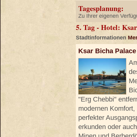
Tagesplanung:
Zu Ihrer eigenen Verfüg
5. Tag - Hotel: Ksa
Stadtinformationen
Me
Ksar Bicha Palace
Am
de
Me
Bi
"Erg Chebbi" entfern
modernen Komfort, u
perfekter Ausgangs
erkunden oder auch
Minen und Berberdörf