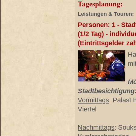
Tagesplanung:
Leistungen & Touren:
Personen: 1 - Sta
(1/2 Tag) - individu
(Eintrittsgelder za
Ha
mi
Mö
Stadtbesichtigung
Vormittags
: Palast 
Viertel
Nachmittags
: Souks