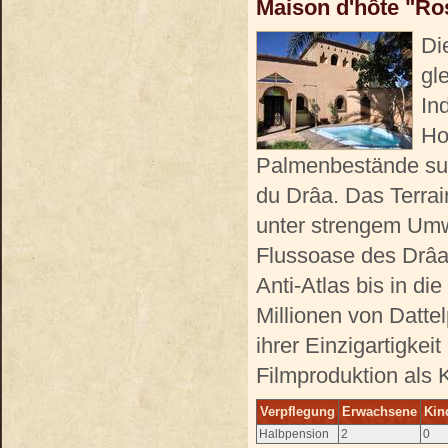
Maison d'hôte "Ro
Di
gl
In
Hot
Palmenbestände suc
du Drâa. Das Terra
unter strengem Umw
Flussoase des Drâa
Anti-Atlas bis in d
Millionen von Datte
ihrer Einzigartigke
Filmproduktion als K
Verpflegung
Erwachsene
Kin
Halbpension
2
0