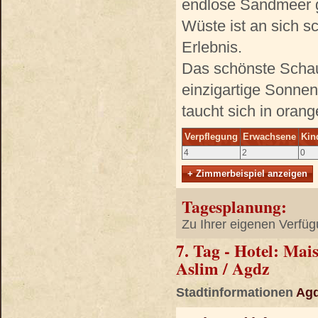
endlose Sandmeer ge
Wüste ist an sich s
Erlebnis.
Das schönste Schaus
einzigartige Sonnen
taucht sich in orange
Verpflegung
Erwachsene
Kin
4
2
0
+ Zimmerbeispiel anzeigen
Tagesplanung:
Zu Ihrer eigenen Verfüg
7. Tag - Hotel: Mai
Aslim / Agdz
Stadtinformationen
Ag