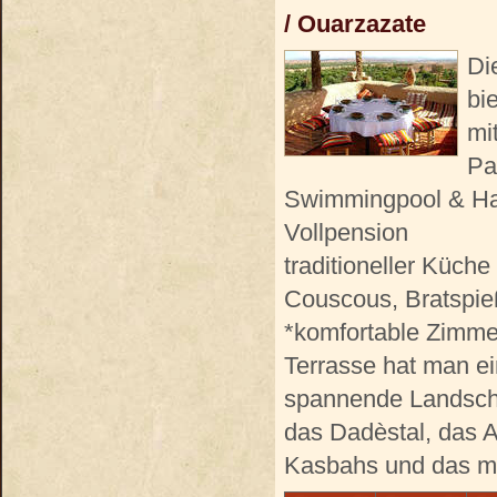
/ Ouarzazate
Di
bi
mi
Pa
Swimmingpool & H
Vollpension *
traditioneller Küch
Couscous, Bratspieß
*komfortable Zimme
Terrasse hat man ei
spannende Landscha
das Dadèstal, das At
Kasbahs und das ma