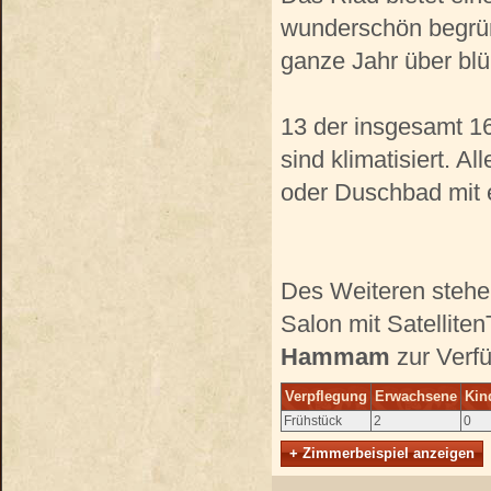
wunderschön begrünt
ganze Jahr über bl
13 der insgesamt 16
sind klimatisiert. 
oder Duschbad mit e
Des Weiteren stehe
Salon mit Satellite
Hammam
zur Verfü
Verpflegung
Erwachsene
Kin
Frühstück
2
0
+ Zimmerbeispiel anzeigen