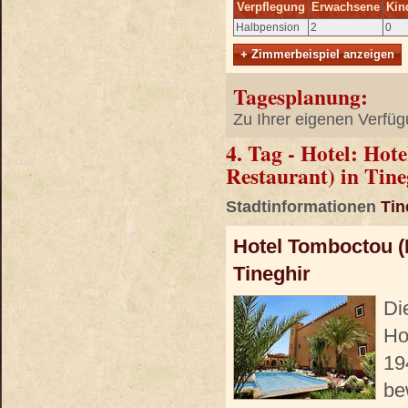
Verpflegung
Erwachsene
Kin
Halbpension
2
0
+ Zimmerbeispiel anzeigen
Tagesplanung:
Zu Ihrer eigenen Verfüg
4. Tag - Hotel: Hot
Restaurant) in Tine
Stadtinformationen
Tin
Hotel Tomboctou (H
Tineghir
Di
Ho
19
be