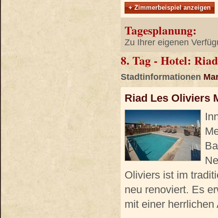
+ Zimmerbeispiel anzeigen
Tagesplanung:
Zu Ihrer eigenen Verfüg
8. Tag - Hotel: Ria
Stadtinformationen
Mar
Riad Les Oliviers
In
Me
Ba
Ne
Oliviers ist im trad
neu renoviert. Es e
mit einer herrliche