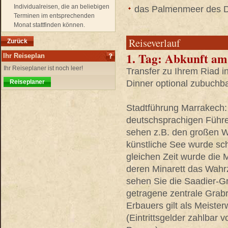
Individualreisen, die an beliebigen
das Palmenmeer des D
Terminen im entsprechenden
Monat stattfinden können.
Reiseverlauf
Zurück
1. Tag:
Abkunft am 
Ihr Reiseplan
Ihr Reiseplaner ist noch leer!
Transfer zu Ihrem Riad i
Reiseplaner
Dinner optional zubuchba
Stadtführung Marrakech:
deutschsprachigen Führe
sehen z.B. den großen Wa
künstliche See wurde sc
gleichen Zeit wurde die
deren Minarett das Wahr
sehen Sie die Saadier-Gr
getragene zentrale Gra
Erbauers gilt als Meiste
(Eintrittsgelder zahlbar 