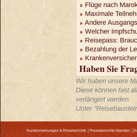
Flüge nach Maro
Maximale Teilneh
Andere Ausgangso
Welcher Impfschu
Reisepass: Brauch
Bezahlung der Lei
Krankenversicheru
Haben Sie Fra
Wir haben unsere Mar
Diese können fast al
verlängert werden.
Unter "Reisebaustein
Kundenmeinungen & Reiseberichte
│
Presseberichte Marokko
│
Da