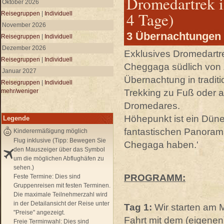
Dromedartrek i
Oktober 2026
4 Tage)
Reisegruppen
|
Individuell
November 2026
3 Übernachtungen 
Reisegruppen
|
Individuell
Dezember 2026
Exklusives Dromedart
Reisegruppen
|
Individuell
Cheggaga südlich von 
Januar 2027
Übernachtung in tradit
Reisegruppen
|
Individuell
Trekking zu Fuß oder a
mehr/weniger
Dromedares.
Höhepunkt ist ein Dün
Legende
fantastischen Panoram
Kinderermäßigung möglich
Flug inklusive (Tipp: Bewegen Sie
Chegaga haben.'
den Mauszeiger über das Symbol
um die möglichen Abflughäfen zu
sehen.)
PROGRAMM:
Feste Termine:
Dies sind
Gruppenreisen mit festen Terminen.
Die maximale Teilnehmerzahl wird
in der Detailansicht der Reise unter
Tag 1:
Wir starten am 
"Preise" angezeigt.
Fahrt mit dem (eigenen
Freie Terminwahl:
Dies sind