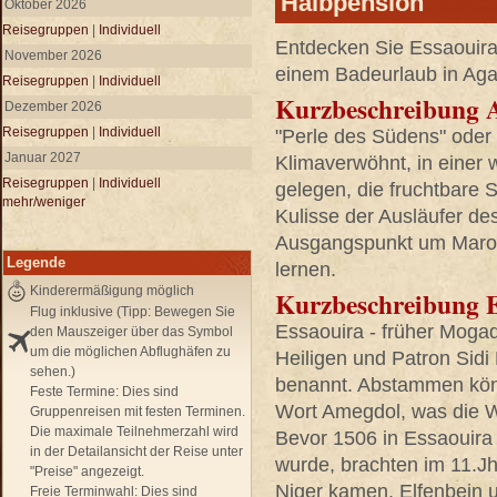
Halbpension
Oktober 2026
Reisegruppen
|
Individuell
Entdecken Sie Essaouira 
November 2026
einem Badeurlaub in Agad
Reisegruppen
|
Individuell
Kurzbeschreibung 
Dezember 2026
Reisegruppen
|
Individuell
"Perle des Südens" oder
Januar 2027
Klimaverwöhnt, in einer 
Reisegruppen
|
Individuell
gelegen, die fruchtbare 
mehr/weniger
Kulisse der Ausläufer des
Ausgangspunkt um Marok
Legende
lernen.
Kinderermäßigung möglich
Kurzbeschreibung 
Flug inklusive (Tipp: Bewegen Sie
Essaouira - früher Moga
den Mauszeiger über das Symbol
um die möglichen Abflughäfen zu
Heiligen und Patron Sid
sehen.)
benannt. Abstammen kön
Feste Termine:
Dies sind
Wort Amegdol, was die W
Gruppenreisen mit festen Terminen.
Die maximale Teilnehmerzahl wird
Bevor 1506 in Essaouira e
in der Detailansicht der Reise unter
wurde, brachten im 11.J
"Preise" angezeigt.
Niger kamen, Elfenbein 
Freie Terminwahl:
Dies sind