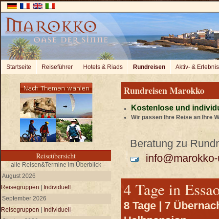
Startseite
Reiseführer
Hotels & Riads
Rundreisen
Aktiv- & Erlebni
Rundreisen Marokko
Kostenlose und individ
Wir passen Ihre Reise an Ihre 
Beratung zu Rundre
Reiseübersicht
info@marokko-u
alle Reisen&Termine im Überblick
August 2026
4 Tage in Essa
Reisegruppen
|
Individuell
September 2026
8 Tage | 7 Übernac
Reisegruppen
|
Individuell