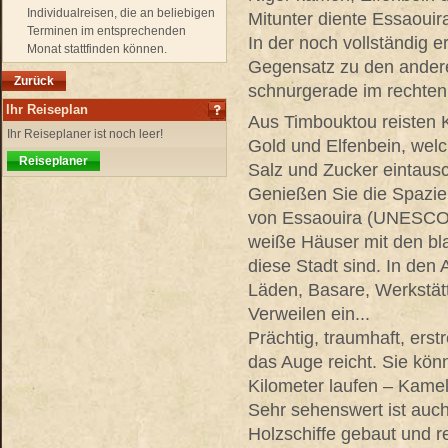
Individualreisen, die an beliebigen
Mitunter diente Essaouira
Terminen im entsprechenden
In der noch vollständig 
Monat stattfinden können.
Gegensatz zu den ander
Zurück
schnurgerade im rechten
Ihr Reiseplan
Aus Timbouktou reisten 
Ihr Reiseplaner ist noch leer!
Gold und Elfenbein, wel
Reiseplaner
Salz und Zucker eintaus
Genießen Sie die Spazi
von Essaouira (UNESCO W
weiße Häuser mit den bl
diese Stadt sind. In den
Läden, Basare, Werkstät
Verweilen ein...
Prächtig, traumhaft, erst
das Auge reicht. Sie kö
Kilometer laufen – Kamel-
Sehr sehenswert ist auc
Holzschiffe gebaut und r