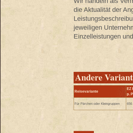
Wir handeln als Verm
die Aktualität der A
Leistungsbeschreibu
jeweiligen Unterneh
Einzelleistungen und
Andere Variant
EZ 
Reisevariante
p. 
Für Pärchen oder Kleingruppen
656 