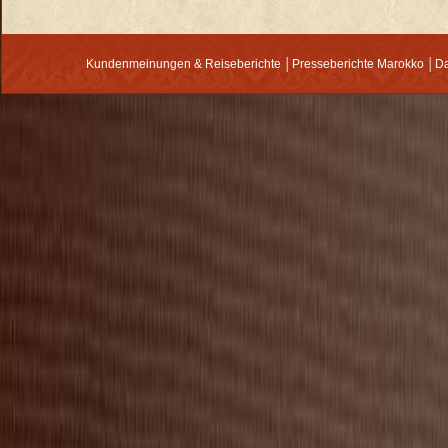
Kundenmeinungen & Reiseberichte
│
Presseberichte Marokko
│
Da