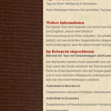
Tag zur freien Verfügung in Essaouira.
Ihren Mietwagen können Sie am letzten Tag b
Weitere Informationen
Die Kamel-Tour wird begleitet von einem lizenz
und Englisch, jedoch kein Deutsch.
Die Ausrüstung ist im Preis enthalten; Sie erhal
jedoch, von persönlichen Gegenständen abgesehe
nicht anstrengend, aber für kleine Kinder nicht g
Im Reisepreis eingeschlossen
Wärend der Tour mit Geländewagen und Kame
Die Mahlzeiten werden frisch zubereitet und sind
Tour, wenn der Guide mit Ihnen die Tour bespric
Perle du Draa deponieren, das der Ausgangspunkt
und in einer weichen Reisetasche untergebracht 
falls Sie mit einem Mietwagen anreisen.
Aufenthalt in Marrakech
Doppelzimmer inklusive Frühstück. Abendessen 
Aufenthalt in Essaouira
Doppelzimmer mit Meerblick inklusive Frühstück
Verlängerungen