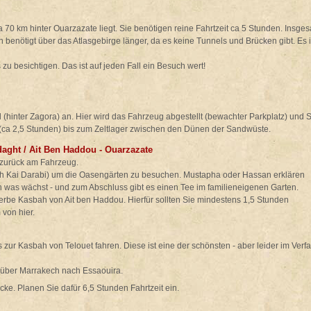
a 70 km hinter Ouarzazate liegt. Sie benötigen reine Fahrtzeit ca 5 Stunden. Insge
 benötigt über das Atlasgebirge länger, da es keine Tunnels und Brücken gibt. Es i
s zu besichtigen. Das ist auf jeden Fall ein Besuch wert!
(hinter Zagora) an. Hier wird das Fahrzeug abgestellt (bewachter Parkplatz) und S
(ca 2,5 Stunden) bis zum Zeltlager zwischen den Dünen der Sandwüste.
aght / Ait Ben Haddou - Ouarzazate
 zurück am Fahrzeug.
h Kai Darabi) um die Oasengärten zu besuchen. Mustapha oder Hassan erklären
en was wächst - und zum Abschluss gibt es einen Tee im familieneigenen Garten.
urerbe Kasbah von Ait ben Haddou. Hierfür sollten Sie mindestens 1,5 Stunden
 von hier.
 zur Kasbah von Telouet fahren. Diese ist eine der schönsten - aber leider im Verfa
t über Marrakech nach Essaouira.
ke. Planen Sie dafür 6,5 Stunden Fahrtzeit ein.