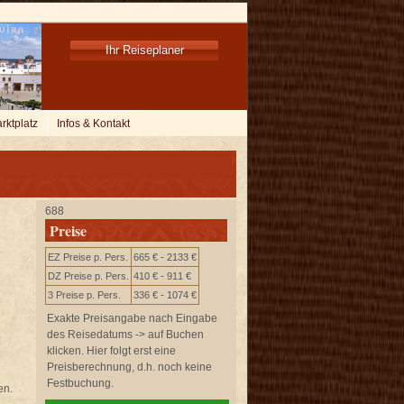
Ihr Reiseplaner
rktplatz
Infos & Kontakt
688
Preise
EZ Preise p. Pers.
665 € - 2133 €
DZ Preise p. Pers.
410 € - 911 €
3 Preise p. Pers.
336 € - 1074 €
Exakte Preisangabe nach Eingabe
des Reisedatums -> auf
Buchen
klicken. Hier folgt erst eine
Preisberechnung, d.h. noch keine
Festbuchung.
en.