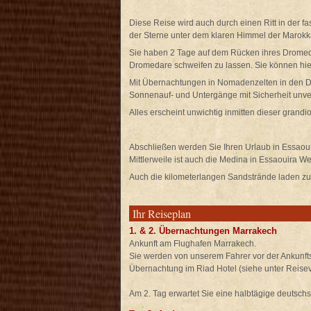
Diese Reise wird auch durch einen Ritt in der 
der Sterne unter dem klaren Himmel der Marok
Sie haben 2 Tage auf dem Rücken ihres Dromed
Dromedare schweifen zu lassen. Sie können hi
Mit Übernachtungen in Nomadenzelten in den 
Sonnenauf- und Untergänge mit Sicherheit unver
Alles erscheint unwichtig inmitten dieser grand
Abschließen werden Sie Ihren Urlaub in Essaou
Mittlerweile ist auch die Medina in Essaouira W
Auch die kilometerlangen Sandstrände laden z
Ihr Reiseplan
1. & 2. Übernachtungen Marrakech
Ankunft am Flughafen Marrakech.
Sie werden von unserem Fahrer vor der Ankunftsh
Übernachtung im Riad Hotel (siehe unter Reisev
Am 2. Tag erwartet Sie eine halbtägige deutsch