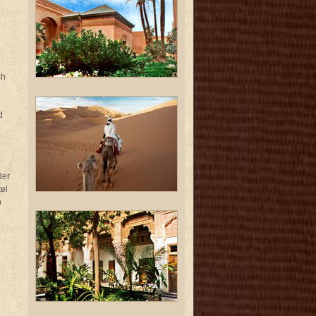
ch
d
der
el
n