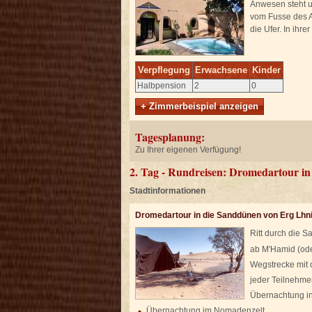
Anwesen steht u
vom Fusse des A
die Ufer. In ihr
Verpflegung
Erwachsene
Kinder
Halbpension
2
0
+ Zimmerbeispiel anzeigen
Tagesplanung:
Zu Ihrer eigenen Verfügung!
2. Tag - Rundreisen: Dromedartour in
Stadtinformationen
Dromedartour in die Sanddünen von Erg Lhni
Ritt durch die
ab M'Hamid (ode
Wegstrecke mit
jeder Teilnehme
Übernachtung i
Übernachtung im Nomadenzelt