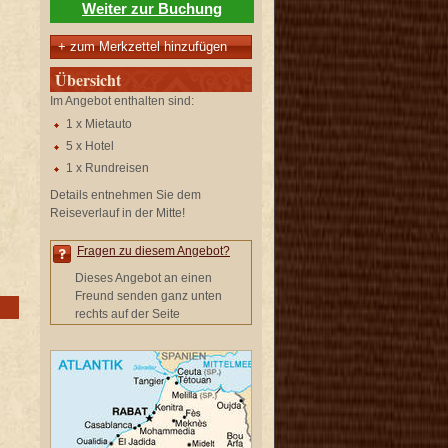
Weiter zur Buchung
+ zum Merkzettel hinzufügen
Übersicht
Im Angebot enthalten sind:
1 x Mietauto
5 x Hotel
1 x Rundreisen
Details entnehmen Sie dem
Reiseverlauf in der Mitte!
Fragen zu diesem Angebot?
Dieses Angebot an einen
Freund senden ganz unten
rechts auf der Seite