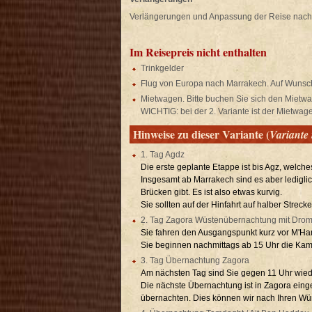
Verlängerungen und Anpassung der Reise nach 
Im Reisepreis nicht enthalten
Trinkgelder
Flug von Europa nach Marrakech. Auf Wunsch s
Mietwagen. Bitte buchen Sie sich den Mietwa
WICHTIG: bei der 2. Variante ist der Mietwag
Hinweise zu dieser Variante (
Variante
1. Tag Agdz
Die erste geplante Etappe ist bis Agz, welche
Insgesamt ab Marrakech sind es aber ledigli
Brücken gibt. Es ist also etwas kurvig.
Sie sollten auf der Hinfahrt auf halber Stre
2. Tag Zagora Wüstenübernachtung mit Dro
Sie fahren den Ausgangspunkt kurz vor M'Ham
Sie beginnen nachmittags ab 15 Uhr die Kam
3. Tag Übernachtung Zagora
Am nächsten Tag sind Sie gegen 11 Uhr wie
Die nächste Übernachtung ist in Zagora einge
übernachten. Dies können wir nach Ihren W