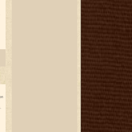
.
on
.