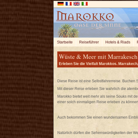
Startseite
Reiseführer
Hotels & Riads
Wüste & Meer mit Marrakesch (
Erleben Sie die Vielfalt Marokkos. Marrakech
Diese Reise ist eine Selbstfahrerreise. Buchen 
Mit dieser Reise erleben Sie wahrlich die atem
Marokko bietet weit mehr als seine Souks mit d
einer solch einmaligen Reise erleben zu können
Auch bekommen Sie einen wundersamen Einblick
Natürlich dürfen die Sehenswürdigkeiten der W