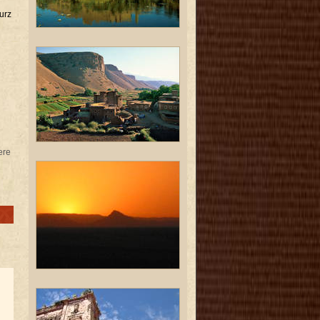
urz
ere