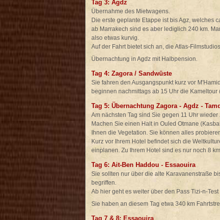
Tag 3: Agdz
Übernahme des Mietwagens.
Die erste geplante Etappe ist bis Agz, welches c
ab Marrakech sind es aber lediglich 240 km. Man
also etwas kurvig.
Auf der Fahrt bietet sich an, die Atlas-Filmstudio
Übernachtung in Agdz mit Halbpension.
Tag 4: Zagora / Sandwüste
Sie fahren den Ausgangspunkt kurz vor M'Hamid 
beginnen nachmittags ab 15 Uhr die Kameltour 
Tag 5: Übernachtung Zagora - Agdz - Tamd
Am nächsten Tag sind Sie gegen 11 Uhr wieder
Machen Sie einen Halt in Ouled Otmane (Kasba
Ihnen die Vegetation. Sie können alles probier
Kurz vor Ihrem Hotel befindet sich die Weltkult
einplanen. Zu Ihrem Hotel sind es nur noch 8 km
Tag 6: Ait-Ben Haddou - Essaouira
Sie sollten nur über die alte Karavanenstraße bis
begriffen.
Ab hier geht es weiter über den Pass Tizi-n-Tes
Sie haben an diesem Tag etwa 340 km Fahrtstrec
Tag 7 & 8: Essaouira