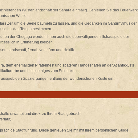
faszinierenden Wüstenlandschaft der Sahara einmalig. Genießen Sie das Feuerwerk
kanischen Wüste.
ars Zeit um die Seele baumeln zu lassen, und die Gedanken im Gangrhytmus der
er selbst das Tempo bestimmen.
Dünen der Chegaga werden Ihnen auch die überwältigenden Schauspiele der
gesslich in Erinnerung bleiben.
iosen Landschaft, fernab von Lärm und Hektik.
ira, dem ehemaligen Piratennest und späteren Handeshafen an der Atlantikküste.
eltkulturerbe und bietet einiges zum Entdecken.
u ausgiebigen Spaziergängen entlang der wunderschönen Küste ein.
alle erwartet und direkt zu Ihrem Riad gebracht.
erlauf).
sprachige Stadtführung. Diese genießen Sie mit mit Ihrem persönlichen Guide.