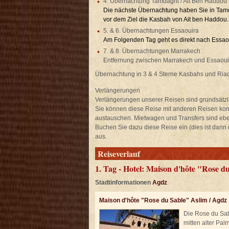
4. Übernachtung Tamdaght / Ait Ben Haddou 
Die nächste Übernachtung haben Sie in Tamd
vor dem Ziel die Kasbah von Ait ben Haddou. 
5. & 6. Übernachtungen Essaouira
Am Folgenden Tag geht es direkt nach Essaou
7. & 8. Übernachtungen Marrakech
Entfernung zwischen Marrakech und Essaouir
Übernachtung in 3 & 4 Sterne Kasbahs und Riad
Verlängerungen
Verlängerungen unserer Reisen sind grundsätzl
Sie können diese Reise mit anderen Reisen ko
austauschen. Mietwagen und Transfers sind ebe
Buchen Sie dazu diese Reise ein (dies ist dann
aus.
Reiseverlauf
1. Tag - Hotel: Maison d'hôte "Rose d
Stadtinformationen
Agdz
Maison d'hôte "Rose du Sable" Aslim / Agdz
Die Rose du Sabl
mitten alter Pa