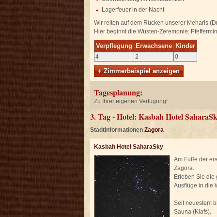
Lagerfeuer in der Nacht
Wir reiten auf dem Rücken unserer Meharis (D
Hier beginnt die Wüsten-Zeremonie: Pfeffermin
Verpflegung
Erwachsene
Kinder
4
2
0
+ Zimmerbeispiel anzeigen
Tagesplanung:
Zu Ihrer eigenen Verfügung!
3. Tag - Hotel: Kasbah Hotel SaharaS
Stadtinformationen
Zagora
Kasbah Hotel SaharaSky
Am Fuße der ers
Zagora.
Erleben Sie die
Ausflüge in die
Seit neuestem bi
Sauna (Klafs).