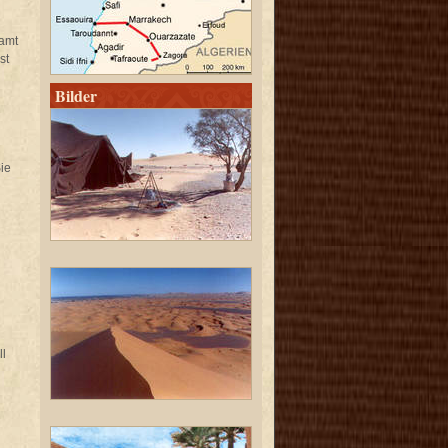
samt
st
Bilder
ie
ll