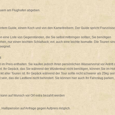
equem am Flughafen abgeben.
iertem Guide, einem Koch und von den Kameltreibern. Der Guide spricht Französis
ten eine Liste von Gegenständen, die Sie selbst mitbringen sollten; Sie benötigen
n, nur einen leichten Schlafsack; evt. auch eine leichte Isomatte. Die Touren sin
eeignet.
l
 im Preis enthalten. Sie kaufen jedoch Ihren persönlichen Wasservorrat vor Antritt 
ht. Ihr Gepäck, das Sie während der Wüstentour nicht benötigen, können Sie im Hot
 aller Touren ist. Ihr Gepäck während der Tour sollte nicht schwerer als 25kg sei
sein, das die Lasttiere nicht behindert. Sie können hier auch Ihr Fahrzeug parken,
kann auf Wunsch vor Ort extra bezahlt werden
. Halbpension auf Anfrage gegen Aufpreis möglich.