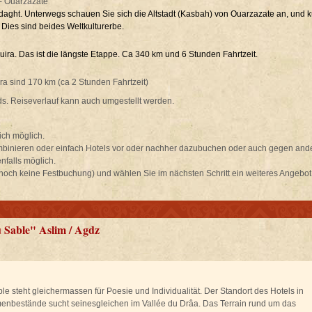
- Ouarzazate
aght. Unterwegs schauen Sie sich die Altstadt (Kasbah) von Ouarzazate an, und k
Dies sind beides Weltkulturerbe.
ira. Das ist die längste Etappe. Ca 340 km und 6 Stunden Fahrtzeit.
a sind 170 km (ca 2 Stunden Fahrtzeit)
s. Reiseverlauf kann auch umgestellt werden.
ich möglich.
mbinieren oder einfach Hotels vor oder nachher dazubuchen oder auch gegen and
nfalls möglich.
 noch keine Festbuchung) und wählen Sie im nächsten Schritt ein weiteres Angebot
u Sable" Aslim / Agdz
e steht gleichermassen für Poesie und Individualität. Der Standort des Hotels in
lmenbestände sucht seinesgleichen im Vallée du Drâa. Das Terrain rund um das