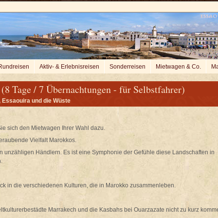
Rundreisen
Aktiv- & Erlebnisreisen
Sonderreisen
Mietwagen & Co.
Ma
8 Tage / 7 Übernachtungen - für Selbstfahrer)
, Essaouira und die Wüste
Sie sich den Mietwagen Ihrer Wahl dazu.
beraubende Vielfalt Marokkos.
en unzähligen Händlern. Es ist eine Symphonie der Gefühle diese Landschaften in
.
 in die verschiedenen Kulturen, die in Marokko zusammenleben.
eltkulturerbestädte Marrakech und die Kasbahs bei Ouarzazate nicht zu kurz komm