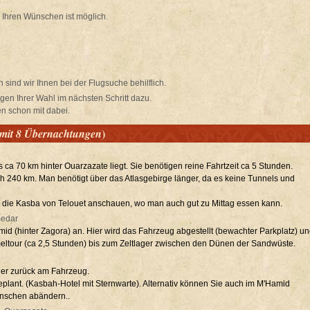
Ihren Wünschen ist möglich.
ind wir Ihnen bei der Flugsuche behilflich.
gen Ihrer Wahl im nächsten Schritt dazu.
en schon mit dabei.
)
 mit 8 Übernachtungen
s ca 70 km hinter Ouarzazate liegt. Sie benötigen reine Fahrtzeit ca 5 Stunden.
ch 240 km. Man benötigt über das Atlasgebirge länger, da es keine Tunnels und
cke die Kasba von Telouet anschauen, wo man auch gut zu Mittag essen kann.
medar
id (hinter Zagora) an. Hier wird das Fahrzeug abgestellt (bewachter Parkplatz) u
eltour (ca 2,5 Stunden) bis zum Zeltlager zwischen den Dünen der Sandwüste.
der zurück am Fahrzeug.
plant. (Kasbah-Hotel mit Sternwarte). Alternativ können Sie auch im M'Hamid
ünschen abändern..