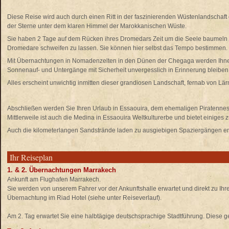
Diese Reise wird auch durch einen Ritt in der faszinierenden Wüstenlandschaf
der Sterne unter dem klaren Himmel der Marokkanischen Wüste.
Sie haben 2 Tage auf dem Rücken ihres Dromedars Zeit um die Seele baumeln
Dromedare schweifen zu lassen. Sie können hier selbst das Tempo bestimmen.
Mit Übernachtungen in Nomadenzelten in den Dünen der Chegaga werden Ihne
Sonnenauf- und Untergänge mit Sicherheit unvergesslich in Erinnerung bleiben
Alles erscheint unwichtig inmitten dieser grandiosen Landschaft, fernab von Lär
Abschließen werden Sie Ihren Urlaub in Essaouira, dem ehemaligen Piratennest
Mittlerweile ist auch die Medina in Essaouira Weltkulturerbe und bietet einiges
Auch die kilometerlangen Sandstrände laden zu ausgiebigen Spaziergängen en
Ihr Reiseplan
1. & 2. Übernachtungen Marrakech
Ankunft am Flughafen Marrakech.
Sie werden von unserem Fahrer vor der Ankunftshalle erwartet und direkt zu Ih
Übernachtung im Riad Hotel (siehe unter Reiseverlauf).
Am 2. Tag erwartet Sie eine halbtägige deutschsprachige Stadtführung. Diese g