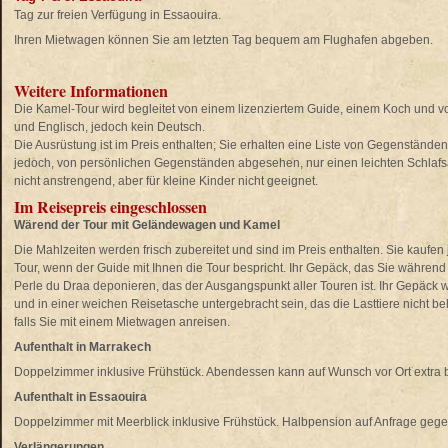
Tag zur freien Verfügung in Essaouira.
Ihren Mietwagen können Sie am letzten Tag bequem am Flughafen abgeben.
Weitere Informationen
Die Kamel-Tour wird begleitet von einem lizenziertem Guide, einem Koch und v
und Englisch, jedoch kein Deutsch.
Die Ausrüstung ist im Preis enthalten; Sie erhalten eine Liste von Gegenständen,
jedoch, von persönlichen Gegenständen abgesehen, nur einen leichten Schlafsac
nicht anstrengend, aber für kleine Kinder nicht geeignet.
Im Reisepreis eingeschlossen
Wärend der Tour mit Geländewagen und Kamel
Die Mahlzeiten werden frisch zubereitet und sind im Preis enthalten. Sie kaufen 
Tour, wenn der Guide mit Ihnen die Tour bespricht. Ihr Gepäck, das Sie während
Perle du Draa deponieren, das der Ausgangspunkt aller Touren ist. Ihr Gepäck w
und in einer weichen Reisetasche untergebracht sein, das die Lasttiere nicht be
falls Sie mit einem Mietwagen anreisen.
Aufenthalt in Marrakech
Doppelzimmer inklusive Frühstück. Abendessen kann auf Wunsch vor Ort extra 
Aufenthalt in Essaouira
Doppelzimmer mit Meerblick inklusive Frühstück. Halbpension auf Anfrage gege
Verlängerungen