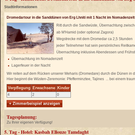
Stadtinformationen
Dromedartour in die Sanddünen von Erg Lhniti mit 1 Nacht im Nomadenzelt
Ritt durch die Sandwüste, Übernachtung zwis
ab M'Hamid (oder optional Zagora)
Wegstrecke mit dem Dromedar ca 2,5 Stunden
jeder Teilnehmer hat sein persönliches Reitkam
Übernachtung inklusive Abendessen und Frühs
Übernachtung im Nomadenzelt
Lagerfeuer in der Nacht
Wir reiten auf dem Rücken unserer Meharis (Dromedare) durch die Dünen in di
Hier beginnt die Wüsten-Zeremonie: Pfefferminztee, Tajines ... bei einem tra
Verpflegung
Erwachsene
Kinder
4
2
0
+ Zimmerbeispiel anzeigen
Tagesplanung:
Zu Ihrer eigenen Verfügung!
5. Tag - Hotel: Kasbah Ellouze Tamdaght