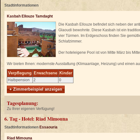
Stadtinformationen
Kasbah Ellouze Tamdaght
Die Kasbah Ellouze befindet sich neben der ant
Glaoudi bewohnte. Diese Kasbah ist ein tradit
vier Türmen. Im Erdgeschoss finden Sie gemütl
Schlafzimmer.
Der hoteleigene Pool ist von Mitte März bis Mit
Wir bieten Ihnen: modernste Ausstattung (Klimaanlage, Heizung) und einen a
Verpflegung
Erwachsene
Kinder
Halbpension
2
0
+ Zimmerbeispiel anzeigen
Tagesplanung:
Zu Ihrer eigenen Verfügung!
6. Tag - Hotel: Riad Mimouna
Stadtinformationen
Essaouria
Riad Mimouna