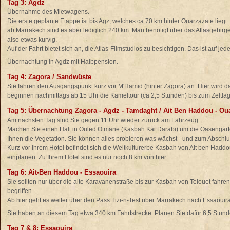
Tag 3: Agdz
Übernahme des Mietwagens.
Die erste geplante Etappe ist bis Agz, welches ca 70 km hinter Ouarzazate liegt
ab Marrakech sind es aber lediglich 240 km. Man benötigt über das Atlasgebirge 
also etwas kurvig.
Auf der Fahrt bietet sich an, die Atlas-Filmstudios zu besichtigen. Das ist auf jed
Übernachtung in Agdz mit Halbpension.
Tag 4: Zagora / Sandwüste
Sie fahren den Ausgangspunkt kurz vor M'Hamid (hinter Zagora) an. Hier wird d
beginnen nachmittags ab 15 Uhr die Kameltour (ca 2,5 Stunden) bis zum Zeltl
Tag 5: Übernachtung Zagora - Agdz - Tamdaght / Ait Ben Haddou - Ou
Am nächsten Tag sind Sie gegen 11 Uhr wieder zurück am Fahrzeug.
Machen Sie einen Halt in Ouled Otmane (Kasbah Kai Darabi) um die Oasengär
Ihnen die Vegetation. Sie können alles probieren was wächst - und zum Abschlu
Kurz vor Ihrem Hotel befindet sich die Weltkulturerbe Kasbah von Ait ben Haddo
einplanen. Zu Ihrem Hotel sind es nur noch 8 km von hier.
Tag 6: Ait-Ben Haddou - Essaouira
Sie sollten nur über die alte Karavanenstraße bis zur Kasbah von Telouet fahren. 
begriffen.
Ab hier geht es weiter über den Pass Tizi-n-Test über Marrakech nach Essaouira
Sie haben an diesem Tag etwa 340 km Fahrtstrecke. Planen Sie dafür 6,5 Stunde
Tag 7 & 8: Essaouira