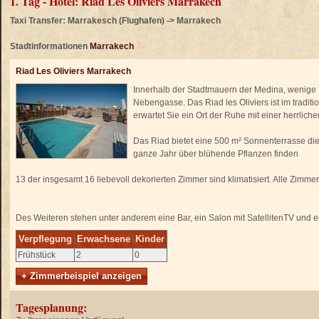
1. Tag - Hotel: Riad Les Oliviers Marrakech
Taxi Transfer: Marrakesch (Flughafen) -> Marrakech
Stadtinformationen
Marrakech
Riad Les Oliviers Marrakech
Innerhalb der Stadtmauern der Medina, wenige 
Nebengasse. Das Riad les Oliviers ist im traditi
erwartet Sie ein Ort der Ruhe mit einer herrlich
Das Riad bietet eine 500 m² Sonnenterrasse die
ganze Jahr über blühende Pflanzen finden
13 der insgesamt 16 liebevoll dekorierten Zimmer sind klimatisiert. Alle Zimm
Des Weiteren stehen unter anderem eine Bar, ein Salon mit SatellitenTV und 
Verpflegung
Erwachsene
Kinder
Frühstück
2
0
+ Zimmerbeispiel anzeigen
Tagesplanung: