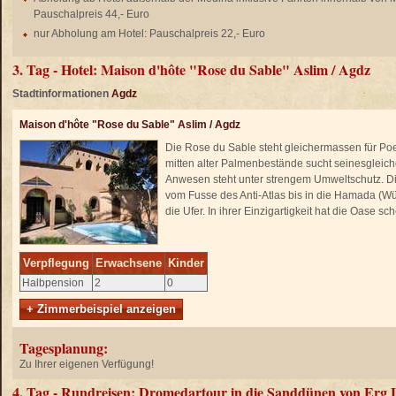
Pauschalpreis 44,- Euro
nur Abholung am Hotel: Pauschalpreis 22,- Euro
3. Tag - Hotel: Maison d'hôte "Rose du Sable" Aslim / Agdz
Stadtinformationen
Agdz
Maison d'hôte "Rose du Sable" Aslim / Agdz
Die Rose du Sable steht gleichermassen für Poes
mitten alter Palmenbestände sucht seinesgleich
Anwesen steht unter strengem Umweltschutz. D
vom Fusse des Anti-Atlas bis in die Hamada (W
die Ufer. In ihrer Einzigartigkeit hat die Oase 
Verpflegung
Erwachsene
Kinder
Halbpension
2
0
+ Zimmerbeispiel anzeigen
Tagesplanung:
Zu Ihrer eigenen Verfügung!
4. Tag - Rundreisen: Dromedartour in die Sanddünen von Erg L