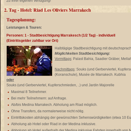
Zu Ihrer eigenen Verfügung!
2. Tag - Hotel: Riad Les Oliviers Marrakech
Tagesplanung:
Leistungen & Touren:
Personen: 1 - Stadtbesichtigung Marrakesch (1/2 Tag) - individuell
(Eintrittsgelder zahlbar vor Ort)
Halbtägige Stadtbesichtigung mit deutschspra
Möglichkeiten Stadtbesichtigung:
Vormittags
: Palast Bahia, Saadier Gräber, Mellah
Nachmittags
: Souks (und Gerberviertel, Kupfer
(Koranschule), Musée de Marrakech. Kubhia
oder
Souks (und Gerberviertel, Kupferschmieden, ..) und Jardin Majorelle
Maximal 8 Teilnehmer.
Bei mehr Teilnehmern: auf Anfrage.
Ab/bis Medina Marrakech. Abholung am Riad möglich.
Ohne Transfers, da normalerweise nicht nötig.
Eintrittskosten abhängig der gewünschten Sehenswürdigkeiten (etwa 10 Eu
Abholung ab Hotel oder Riad in der Medina inklusive.
Abholung ab Hotel außerhalb der Medina inklusive Fahrten innerhalb von 