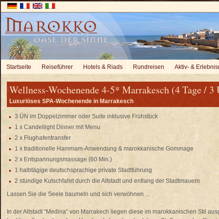
Startseite
Reiseführer
Hotels & Riads
Rundreisen
Aktiv- & Erlebnis
Wellness-Wochenende 4-5* Marrakesch (4 Tage / 3
Luxuriöses SPA-Wochenende in Marrakesch
3 ÜN im Doppelzimmer oder Suite inklusive Frühstück
1 x Candellight Dinner mit Menu
2 x Flughafentransfer
1 x traditionelle Hammam-Anwendung & marokkanische Gommage
2 x Entspannungsmassage (60 Min.)
1 halbtägige deutschsprachige private Stadtführung
2 stündige Kutschfahrt durch die Altstadt und entlang der Stadtmauern
Lassen Sie die Seele baumeln und sich verwöhnen ...
In der Altstadt “Medina” von Marrakech liegen diese im marokkanischen Stil au