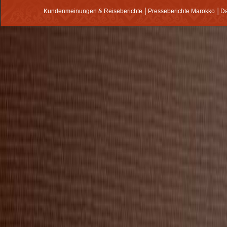
Kundenmeinungen & Reiseberichte
│
Presseberichte Marokko
│
Da