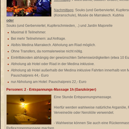
Nachmittags
: Souks (und Gerberviertel, Kupfer
(Koranschule), Musée de Marrakech. Kubhia
oder
Souks (und Gerberviertel, Kupferschmieden, ..) und Jardin Majorelle
Maximal 8 Teilnehmer.
Bei mehr Teilnehmern: auf Anfrage.
Ab/bis Medina Marrakech. Abholung am Riad möglich.
Ohne Transfers, da normalerweise nicht nötig.
Eintrittskosten abhängig der gewünschten Sehenswürdigkeiten (etwa 10 Eu
Abholung ab Hotel oder Riad in der Medina inklusive.
Abholung ab Hotel außerhalb der Medina inklusive Fahrten innerhalb von 
Pauschalpreis 44,- Euro
nur Abholung am Hotel: Pauschalpreis 22,- Euro
Personen: 2 - Entspannungs-Massage 1h (Ganzkörper)
Eine Stunde Entspannungsmassage.
Hierfür werden wahlweise natürliche Arganöle,
Verveineöle oder Neroliöle verwendet.
- Wahlweise können Sie auch eine Rückenmass
Reflexzonenmassage machen.