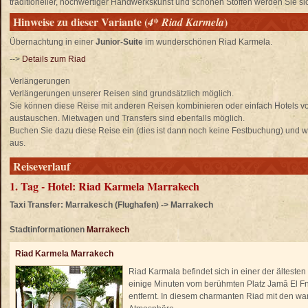
traditioneller, hochwertiger Handwerkskunst und schönen Stoffen werden Sie si
Hinweise zu dieser Variante (
)
4* Riad Karmela
Übernachtung in einer
Junior-Suite
im wunderschönen Riad Karmela.
-->
Details zum Riad
Verlängerungen
Verlängerungen unserer Reisen sind grundsätzlich möglich.
Sie können diese Reise mit anderen Reisen kombinieren oder einfach Hotels 
austauschen. Mietwagen und Transfers sind ebenfalls möglich.
Buchen Sie dazu diese Reise ein (dies ist dann noch keine Festbuchung) und wä
aus.
Reiseverlauf
1. Tag - Hotel: Riad Karmela Marrakech
Taxi Transfer: Marrakesch (Flughafen) -> Marrakech
Stadtinformationen
Marrakech
Riad Karmela Marrakech
Riad Karmala befindet sich in einer der älteste
einige Minuten vom berühmten Platz Jamâ El 
entfernt. In diesem charmanten Riad mit den wa