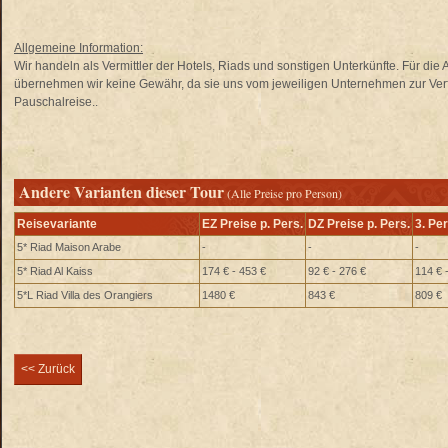
Allgemeine Information:
Wir handeln als Vermittler der Hotels, Riads und sonstigen Unterkünfte. Für di
übernehmen wir keine Gewähr, da sie uns vom jeweiligen Unternehmen zur Verfü
Pauschalreise..
Andere Varianten dieser Tour
(Alle Preise pro Person)
Reisevariante
EZ Preise p. Pers.
DZ Preise p. Pers.
3. Pe
5* Riad Maison Arabe
-
-
-
5* Riad Al Kaiss
174 € - 453 €
92 € - 276 €
114 € 
5*L Riad Villa des Orangiers
1480 €
843 €
809 €
<< Zurück