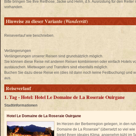
Bitte bringen Sie Ihre Reithose, Jacke und Helm, d.h. Ausrüstung für den Reiter s
vorhanden.
Hinweise zu dieser Variante (
)
Wanderritt
Reiseverlauf wie beschrieben.
Verlängerungen
Verlängerungen unserer Reisen sind grundsätzlich möglich.
Sie können diese Reise mit anderen Reisen kombinieren oder einfach Hotels 
austauschen. Mietwagen und Transfers sind ebenfalls möglich.
Buchen Sie dazu diese Reise ein (dies ist dann noch keine Festbuchung) und wä
aus.
Reiseverlauf
1. Tag - Hotel: Hotel Le Domaine de La Roseraie Ouirgane
Stadtinformationen
Hotel Le Domaine de La Roseraie Ouirgane
Im Herzen der Berberregion gelegen, in den ruhi
Domaine de La Roseraie" (übersetzt so viel wi
bietet Ihnen ideales Klima: angenehm kühl im Som