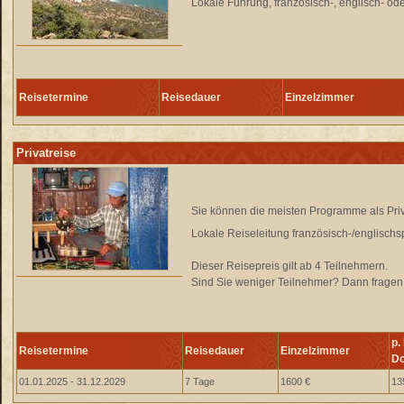
Lokale Führung, französisch-, englisch- o
Reisetermine
Reisedauer
Einzelzimmer
Privatreise
Sie können die meisten Programme als Pri
Lokale Reiseleitung französisch-/englischs
Dieser Reisepreis gilt ab 4 Teilnehmern.
Sind Sie weniger Teilnehmer? Dann fragen S
p.
Reisetermine
Reisedauer
Einzelzimmer
Do
01.01.2025 - 31.12.2029
7 Tage
1600 €
13