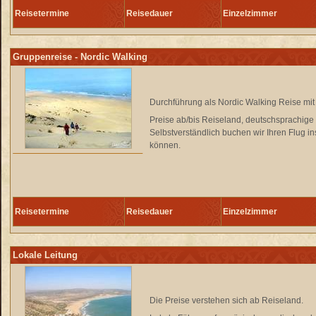
Reisetermine
Reisedauer
Einzelzimmer
Gruppenreise - Nordic Walking
Durchführung als Nordic Walking Reise mi
Preise ab/bis Reiseland, deutschsprachige 
Selbstverständlich buchen wir Ihren Flug in
können.
Reisetermine
Reisedauer
Einzelzimmer
Lokale Leitung
Die Preise verstehen sich ab Reiseland.