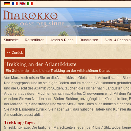
Startseite
Reiseführer
Hotels & Riads
Rundreisen
Aktiv- & Erlebnis
<< Zurück
Trekking an der Atlantikküste
Ein Geheimtip - das leichte Trekking an der wildschönen Küste.
Von Marrakech reisen Sie an die Atlantikküste. Gleich nach Ankunft starten Sie
Natur angepasst und im steinigen Boden und im Meer ein Auskommen gefunden:
und die Gischt des Atlantik vor Augen, tauchen die Fischer nach Langusten und
Arganien, aus deren Früchten ein schmackhaftes Öl gewonnen wird. Mit dem Wi
wandern Sie von Norden nach Süden. Schöne, unzugängliche Küstenstreifen, B
der Marabouts, Sandstrände und wilde Steilküsten - dies alles inmitten einer
Sie nach Essaouira zurück. Sie haben Zeit, das hübsche Hafen- und Künstlerst
Atmosphäre ausstrahlt.
Trekking-Tage:
5 Trekking-Tage. Die täglichen Marschzeiten liegen bei 4 bis 7 Std., wobei ke