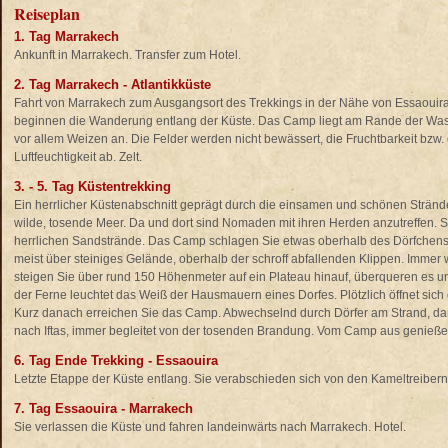
Reiseplan
1. Tag Marrakech
Ankunft in Marrakech. Transfer zum Hotel.
2. Tag Marrakech - Atlantikküste
Fahrt von Marrakech zum Ausgangsort des Trekkings in der Nähe von Essaouira
beginnen die Wanderung entlang der Küste. Das Camp liegt am Rande der Wasse
vor allem Weizen an. Die Felder werden nicht bewässert, die Fruchtbarkeit bzw.
Luftfeuchtigkeit ab. Zelt.
3. - 5. Tag Küstentrekking
Ein herrlicher Küstenabschnitt geprägt durch die einsamen und schönen Strände
wilde, tosende Meer. Da und dort sind Nomaden mit ihren Herden anzutreffen. Si
herrlichen Sandstrände. Das Camp schlagen Sie etwas oberhalb des Dörfchens
meist über steiniges Gelände, oberhalb der schroff abfallenden Klippen. Imme
steigen Sie über rund 150 Höhenmeter auf ein Plateau hinauf, überqueren es 
der Ferne leuchtet das Weiß der Hausmauern eines Dorfes. Plötzlich öffnet sich
Kurz danach erreichen Sie das Camp. Abwechselnd durch Dörfer am Strand, dan
nach Iftas, immer begleitet von der tosenden Brandung. Vom Camp aus genießen 
6. Tag Ende Trekking - Essaouira
Letzte Etappe der Küste entlang. Sie verabschieden sich von den Kameltreiber
7. Tag Essaouira - Marrakech
Sie verlassen die Küste und fahren landeinwärts nach Marrakech. Hotel.