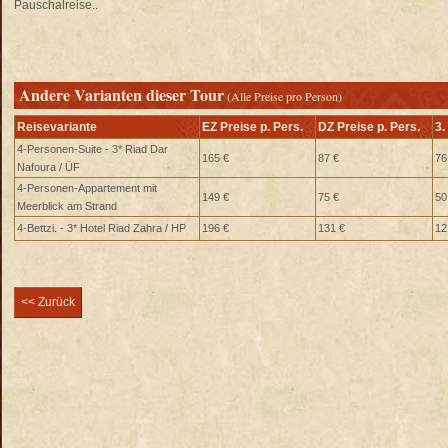
Pauschalreise..
Andere Varianten dieser Tour
(Alle Preise pro Person)
Reisevariante
EZ Preise p. Pers.
DZ Preise p. Pers.
3.
4-Personen-Suite - 3* Riad Dar
165 €
87 €
76
Nafoura / ÜF
4-Personen-Appartement mit
149 €
75 €
50
Meerblick am Strand
4-Bettzi. - 3* Hotel Riad Zahra / HP
196 €
131 €
12
<< Zurück