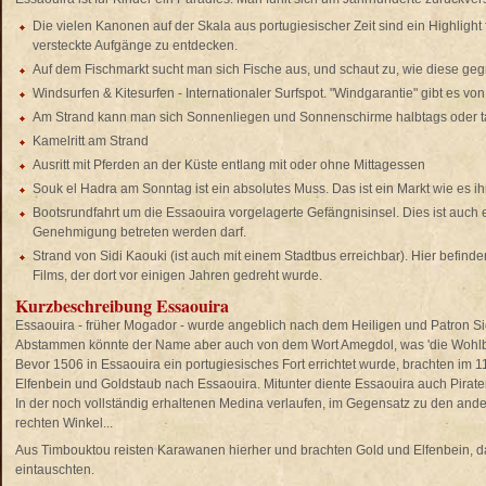
Die vielen Kanonen auf der Skala aus portugiesischer Zeit sind ein Highlight 
versteckte Aufgänge zu entdecken.
Auf dem Fischmarkt sucht man sich Fische aus, und schaut zu, wie diese gegr
Windsurfen & Kitesurfen - Internationaler Surfspot. "Windgarantie" gibt es von
Am Strand kann man sich Sonnenliegen und Sonnenschirme halbtags oder t
Kamelritt am Strand
Ausritt mit Pferden an der Küste entlang mit oder ohne Mittagessen
Souk el Hadra am Sonntag ist ein absolutes Muss. Das ist ein Markt wie es
Bootsrundfahrt um die Essaouira vorgelagerte Gefängnisinsel. Dies ist auch e
Genehmigung betreten werden darf.
Strand von Sidi Kaouki (ist auch mit einem Stadtbus erreichbar). Hier befinde
Films, der dort vor einigen Jahren gedreht wurde.
Kurzbeschreibung Essaouira
Essaouira - früher Mogador - wurde angeblich nach dem Heiligen und Patron Si
Abstammen könnte der Name aber auch von dem Wort Amegdol, was 'die Wohlbe
Bevor 1506 in Essaouira ein portugiesisches Fort errichtet wurde, brachten im
Elfenbein und Goldstaub nach Essaouira. Mitunter diente Essaouira auch Piraten
In der noch vollständig erhaltenen Medina verlaufen, im Gegensatz zu den and
rechten Winkel...
Aus Timbouktou reisten Karawanen hierher und brachten Gold und Elfenbein, d
eintauschten.