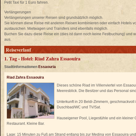
Petit Taxi für 1 Euro fahren.
Verlängerungen
Verlängerungen unserer Reisen sind grundsätzlich möglich.
Sie können diese Reise mit anderen Reisen kombinieren oder einfach Hotels 
austauschen. Mietwagen und Transfers sind ebenfalls möglich.
Buchen Sie dazu diese Reise ein (dies ist dann noch keine Festbuchung) und wä
aus.
Reiseverlauf
1. Tag - Hotel: Riad Zahra Essaouira
Stadtinformationen
Essaouria
Riad Zahra Essaouira
Dieses schöne Riad im Villenviertel von Essaoui
Meeresblick. Die Besitzer und das Personal sin
Unterkunft in 20 Beldi-Zimmern, geschmackvoll i
Duschbad/WC und TV/Sat.
Hauseigener Pool, Liegestühle und ein kleiner 
Restaurant. Kleine Bar.
Lage: 15 Minuten zu Fuß am Strand entlang bis zur Medina von Essaouira und