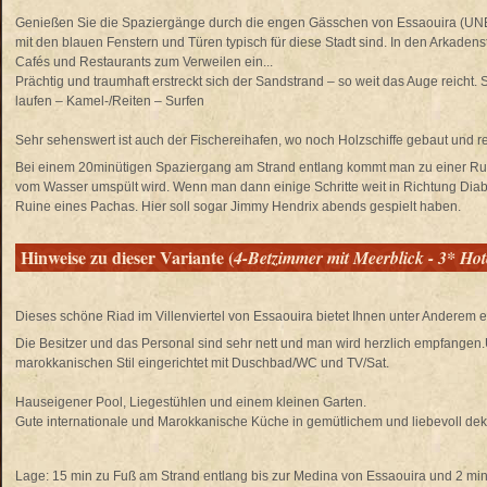
Genießen Sie die Spaziergänge durch die engen Gässchen von Essaouira (UNE
mit den blauen Fenstern und Türen typisch für diese Stadt sind. In den Arkaden
Cafés und Restaurants zum Verweilen ein...
Prächtig und traumhaft erstreckt sich der Sandstrand – so weit das Auge reicht
laufen – Kamel-/Reiten – Surfen
Sehr sehenswert ist auch der Fischereihafen, wo noch Holzschiffe gebaut und re
Bei einem 20minütigen Spaziergang am Strand entlang kommt man zu einer Rui
vom Wasser umspült wird. Wenn man dann einige Schritte weit in Richtung Diabet
Ruine eines Pachas. Hier soll sogar Jimmy Hendrix abends gespielt haben.
Hinweise zu dieser Variante (
4-Betzimmer mit Meerblick - 3* Ho
Dieses schöne Riad im Villenviertel von Essaouira bietet Ihnen unter Anderem e
Die Besitzer und das Personal sind sehr nett und man wird herzlich empfangen.
marokkanischen Stil eingerichtet mit Duschbad/WC und TV/Sat.
Hauseigener Pool, Liegestühlen und einem kleinen Garten.
Gute internationale und Marokkanische Küche in gemütlichem und liebevoll deko
Lage: 15 min zu Fuß am Strand entlang bis zur Medina von Essaouira und 2 mi