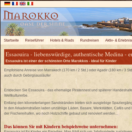
Startseite
Reiseführer
Hotels & Riads
Rundreisen
Aktiv- & Erlebnis
Essaouira - liebenswürdige, authentische Medina - 
Essaouira ist einer der schönsten Orte Marokkos - ideal für Kinder
Empfohlene Anreise von Marrakech (170 km / 2 Std.) oder Agadir (180 km / 3 Std
auch durch Gebirgsausläufer
Entdecken Sie Essaouira - das ehemalige Piratennest und späterer Handeshafen 
Weltkulturerbe.
Entlang den kilometerlangen Sandstränden bieten sich ausgiebige Spaziergän
In den Arkadenstraßen laden unzählige Läden, Basare, Werkstätten, Cafés und 
der Fischereihafen, wo noch Holzschiffe gebaut und renoviert werden...
Das können Sie mit Kindern beispielsweise unternehmen:
Essaouira ist für Kinder ein Paradies. Man fühlt sich um Jahrhunderte zurückvers