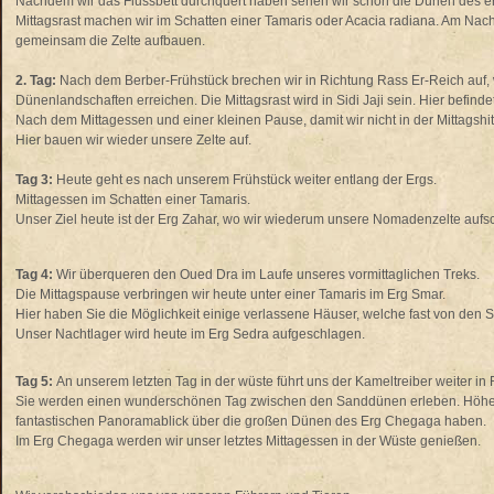
Nachdem wir das Flussbett durchquert haben sehen wir schön die Dünen des er
Mittagsrast machen wir im Schatten einer Tamaris oder Acacia radiana. Am Nachm
gemeinsam die Zelte aufbauen.
2. Tag:
Nach dem Berber-Frühstück brechen wir in Richtung Rass Er-Reich auf,
Dünenlandschaften erreichen. Die Mittagsrast wird in Sidi Jaji sein. Hier befi
Nach dem Mittagessen und einer kleinen Pause, damit wir nicht in der Mittagshit
Hier bauen wir wieder unsere Zelte auf.
Tag 3:
Heute geht es nach unserem Frühstück weiter entlang der Ergs.
Mittagessen im Schatten einer Tamaris.
Unser Ziel heute ist der Erg Zahar, wo wir wiederum unsere Nomadenzelte aufs
Tag 4:
Wir überqueren den Oued Dra im Laufe unseres vormittaglichen Treks.
Die Mittagspause verbringen wir heute unter einer Tamaris im Erg Smar.
Hier haben Sie die Möglichkeit einige verlassene Häuser, welche fast von den
Unser Nachtlager wird heute im Erg Sedra aufgeschlagen.
Tag 5:
An unserem letzten Tag in der wüste führt uns der Kameltreiber weiter i
Sie werden einen wunderschönen Tag zwischen den Sanddünen erleben. Höhep
fantastischen Panoramablick über die großen Dünen des Erg Chegaga haben.
Im Erg Chegaga werden wir unser letztes Mittagessen in der Wüste genießen.