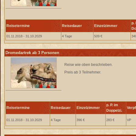
p. 
Reisetermine
Reisedauer
Einzelzimmer
Do
01.11.2018 - 31.10.2029
4 Tage
509 €
34
Dromedartrek ab 3 Personen
Reise wie oben beschrieben.
Preis ab 3 Teilnehmer.
p. P. im
Reisetermine
Reisedauer
Einzelzimmer
Verp
Doppelzi.
01.11.2018 - 31.10.2029
4 Tage
396 €
283 €
VP