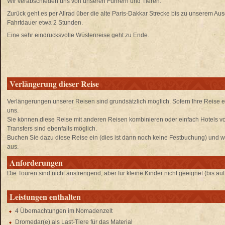
Wir verabschieden uns von unseren Führern und Tieren.
Zurück geht es per Allrad über die alte Paris-Dakkar Strecke bis zu unserem A
Fahrtdauer etwa 2 Stunden.
Eine sehr eindrucksvolle Wüstenreise geht zu Ende.
Verlängerung dieser Reise
Verlängerungen unserer Reisen sind grundsätzlich möglich. Sofern Ihre Reise e
uns.
Sie können diese Reise mit anderen Reisen kombinieren oder einfach Hotels 
Transfers sind ebenfalls möglich.
Buchen Sie dazu diese Reise ein (dies ist dann noch keine Festbuchung) und wä
aus.
Anforderungen
Die Touren sind nicht anstrengend, aber für kleine Kinder nicht geeignet (bis auf
Leistungen enthalten
4 Übernachtungen im Nomadenzelt
Dromedar(e) als Last-Tiere für das Material