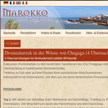
Startseite
Reiseführer
Hotels & Riads
Rundreisen
Aktiv- & Erlebnis
<< Zurück
Dromedartrek in die Wüste von Chegaga (4 Übernach
4 Übernachtungen im Nomadenzelt (ab/bis M'Hamid)
Exklusives Dromedartrek zu den berühmten Sanddünen des Erg Cheggaga südl
Übernachtung in traditionellen Nomadenzelten.
Trekking zu Fuß oder auf dem Rücken Ihres persönlichen Reit-Dromedares.
Höhepunkt ist ein Dünenkamm, von dem aus wir einen fantastischen Panorama
PROGRAMM:
Tag 1:
Wir starten am Vormittag (oder Wahlweise am Nachmittag), Trekking zu F
Dromedares. Der Weg führt uns durch die Palmenhaine und den Oued Draa.