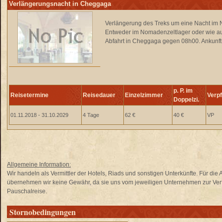
Verlängerungsnacht in Cheggaga
Verlängerung des Treks um eine Nacht im
Entweder im Nomadenzeltlager oder wie au
Abfahrt in Cheggaga gegen 08h00. Ankunf
p. P. im
Reisetermine
Reisedauer
Einzelzimmer
Verp
Doppelzi.
01.11.2018 - 31.10.2029
4 Tage
62 €
40 €
VP
Allgemeine Information:
Wir handeln als Vermittler der Hotels, Riads und sonstigen Unterkünfte. Für di
übernehmen wir keine Gewähr, da sie uns vom jeweiligen Unternehmen zur Verfü
Pauschalreise.
Stornobedingungen