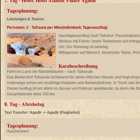
7. Tag - Hotel: Hotel Atlantic Palace Agadir
Tagesplanung:
Leistungen & Touren:
Personen: 2 - Tafraout per Mim(individuell, Tagesausflug)
Ganztagesausflug nach Tafraout. Pauschalpreis f
Minibus mit Fahrer. (mehr Teilnehmer auf Anfra
Uhr. Der Reisetag ist beliebig.
Mittagessen auf Wunsch, klassische Tajine. Prei
Kurzbeschreibung
Fahrt ins Land der Mandelbäume – nach Tafraoute.
Das Berberdorf Tafraoute ist bekannt für seine rötlichen Häuser und liegt einge
Unterwegs sehen wir unzählige Kasbahs und Berberdörfchen. In Tiznit, das für
Dieser Ausflug ist vor allem im Januar und Februar spektakulär, da dann die
Gesamtstrecke etwa 330 km.
8. Tag - Abreisetag
Taxi Transfer: Agadir -> Agadir (Flughafen)
Tagesplanung:
Auschecken!