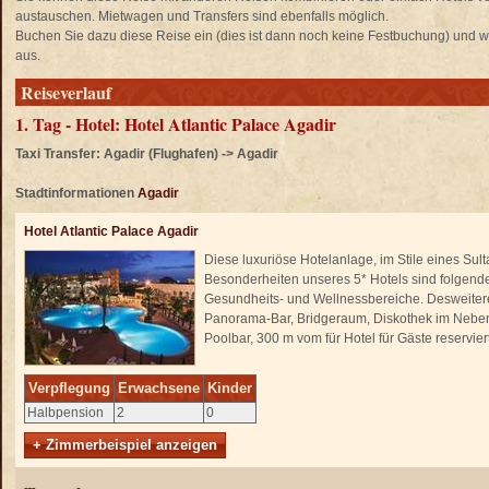
austauschen. Mietwagen und Transfers sind ebenfalls möglich.
Buchen Sie dazu diese Reise ein (dies ist dann noch keine Festbuchung) und wä
aus.
Reiseverlauf
1. Tag - Hotel: Hotel Atlantic Palace Agadir
Taxi Transfer: Agadir (Flughafen) -> Agadir
Stadtinformationen
Agadir
Hotel Atlantic Palace Agadir
Diese luxuriöse Hotelanlage, im Stile eines Sul
Besonderheiten unseres 5* Hotels sind folgende
Gesundheits- und Wellnessbereiche. Desweiteren
Panorama-Bar, Bridgeraum, Diskothek im Neben
Poolbar, 300 m vom für Hotel für Gäste reservie
Verpflegung
Erwachsene
Kinder
Halbpension
2
0
+ Zimmerbeispiel anzeigen