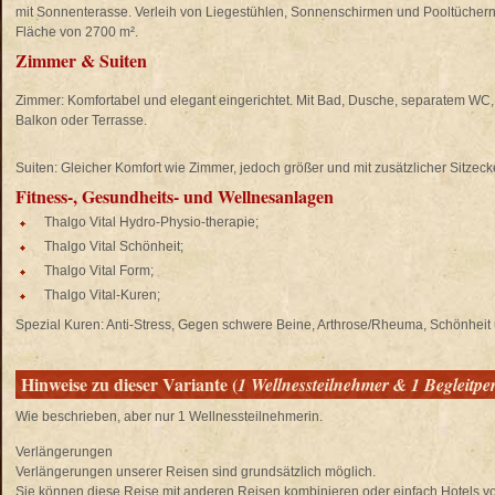
mit Sonnenterasse. Verleih von Liegestühlen, Sonnenschirmen und Pooltüchern 
Fläche von 2700 m².
Zimmer & Suiten
Zimmer:
Komfortabel und elegant eingerichtet. Mit Bad, Dusche, separatem WC, 
Balkon oder Terrasse.
Suiten:
Gleicher Komfort wie Zimmer, jedoch größer und mit zusätzlicher Sitzeck
Fitness-, Gesundheits- und Wellnesanlagen
Thalgo Vital Hydro-Physio-therapie;
Thalgo Vital Schönheit;
Thalgo Vital Form;
Thalgo Vital-Kuren;
Spezial Kuren: Anti-Stress, Gegen schwere Beine, Arthrose/Rheuma, Schönheit un
Hinweise zu dieser Variante (
1 Wellnessteilnehmer & 1 Begleitpe
Wie beschrieben, aber nur 1 Wellnessteilnehmerin.
Verlängerungen
Verlängerungen unserer Reisen sind grundsätzlich möglich.
Sie können diese Reise mit anderen Reisen kombinieren oder einfach Hotels 