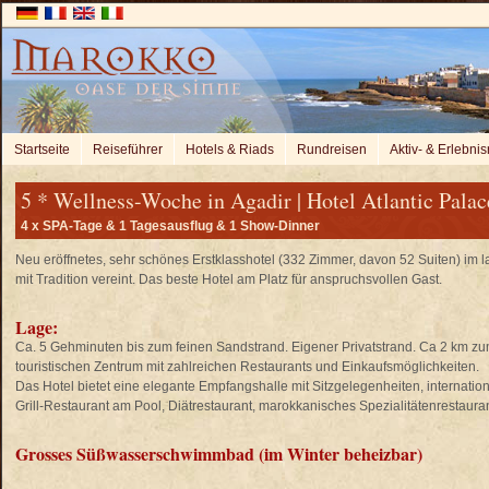
Startseite
Reiseführer
Hotels & Riads
Rundreisen
Aktiv- & Erlebnis
5 * Wellness-Woche in Agadir | Hotel Atlantic Palac
4 x SPA-Tage & 1 Tagesausflug & 1 Show-Dinner
Neu eröffnetes, sehr schönes Erstklasshotel (332 Zimmer, davon 52 Suiten) im l
mit Tradition vereint. Das beste Hotel am Platz für anspruchsvollen Gast.
Lage:
Ca. 5 Gehminuten bis zum feinen Sandstrand. Eigener Privatstrand. Ca 2 km z
touristischen Zentrum mit zahlreichen Restaurants und Einkaufsmöglichkeiten.
Das Hotel bietet eine elegante Empfangshalle mit Sitzgelegenheiten, internation
Grill-Restaurant am Pool, Diätrestaurant, marokkanisches Spezialitätenrestauran
Grosses Süßwasserschwimmbad (im Winter beheizbar)