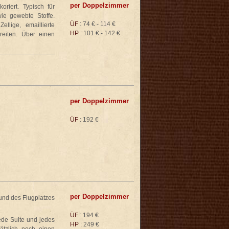
per Doppelzimmer
riert. Typisch für
ie gewebte Stoffe.
ÜF
: 74 € - 114 €
llige, emaillierte
HP
: 101 € - 142 €
eiten. Über einen
per Doppelzimmer
ÜF
: 192 €
per Doppelzimmer
und des Flugplatzes
ÜF
: 194 €
ede Suite und jedes
HP
: 249 €