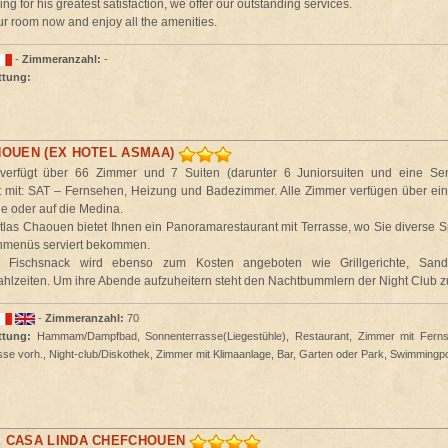
ng for his greatest satisfaction, we offer our outstanding services.
r room now and enjoy all the amenities.
-
Zimmeranzahl:
-
ttung:
HOUEN (EX HOTEL ASMAA)
verfügt über 66 Zimmer und 7 Suiten (darunter 6 Juniorsuiten und eine Senio
t mit: SAT – Fernsehen, Heizung und Badezimmer. Alle Zimmer verfügen über ein
ge oder auf die Medina.
tlas Chaouen bietet Ihnen ein Panoramarestaurant mit Terrasse, wo Sie diverse Sp
menüs serviert bekommen.
r Fischsnack wird ebenso zum Kosten angeboten wie Grillgerichte, Sand
lzeiten. Um ihre Abende aufzuheitern steht den Nachtbummlern der Night Club z
-
Zimmeranzahl:
70
ttung:
Hammam/Dampfbad, Sonnenterrasse(Liegestühle), Restaurant, Zimmer mit Ferns
sse vorh., Night-club/Diskothek, Zimmer mit Klimaanlage, Bar, Garten oder Park, Swimmingp
 CASA LINDA CHEFCHOUEN