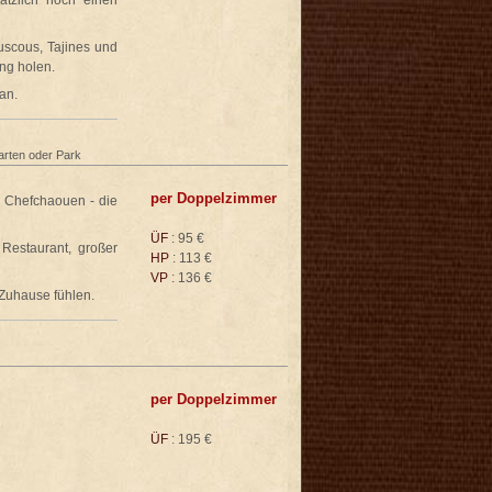
ätzlich noch einen
uscous, Tajines und
ng holen.
an.
arten oder Park
per Doppelzimmer
 Chefchaouen - die
ÜF
: 95 €
 Restaurant, großer
HP
: 113 €
VP
: 136 €
 Zuhause fühlen.
per Doppelzimmer
ÜF
: 195 €