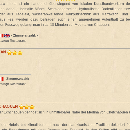
sa Linda ist ein Landhotel überwiegend von lokalen Kunsthandwerkern deko
nd dabei : bemalte Möbel, Schmiedearbeiten, hydraulische Bodenfliesen sow
er aus Tadelakt, wasserabweisende Kalkputztechnik aus Marrakech, und Ze
 aus Fez, werden dazu beitragen euch einen angenehmen Aufenthalt zu ber
en Fussweg gelangt man in ca. 15 Minuten zur Medina von Chaouen.
-
Zimmeranzahl:
-
ttung:
Restaurant
YAN
-
Zimmeranzahl:
-
ttung:
Restaurant
CHAOUEN
r Echchaouen befindet sich in unmittelbarer Nähe der Medina von Chefchaouen 
 des Hotels sind klimatisiert und nach der marokkanischen Tradition dekoriert. J