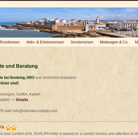
Rundreisen
Aktiv- & Erlebnisreisen
Sonderreisen
Mietwagen & Co.
M
ote und Beratung
wie bei Booking, HRS
und ähnlichen Anbietern
listet sind!
erungen, Golfen, Kamel..
ität!) -->
Details
1 78 oder info@marokko-urlaub.com
FA
 and comfort of AL KHALIFA Hotel is based on a careful service and attention to de