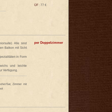
ÜF
: 77 €
per Doppelzimmer
rsuite). Alle sind
en Balkon mit Sicht
ezialitäten in Form
wichs und leichte
ur Verfügung.
eher/Sat, Zimmer mit
ool