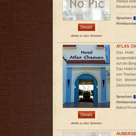
Always looki
Reserve you
Sprachen:
Hotelaussta
Details
direkt zu den Zimmern
ATLAS C
Das Hotel 
ausgestatte
auf die Ber
Das Hotel A
von Themen
Ein kleine
Zwischenmah
Sprachen:
Hotelaussta
Balkon/Terra
Details
direkt zu den Zimmern
AUBERGE