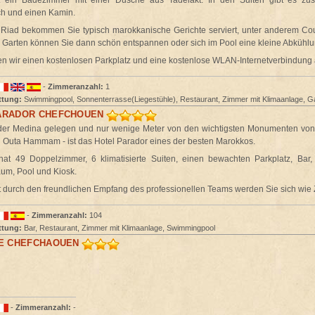
 ein Badezimmer mit einer Dusche aus Tadelakt. In den Suiten gibt es zus
h und einen Kamin.
Riad bekommen Sie typisch marokkanische Gerichte serviert, unter anderem Co
Im Garten können Sie dann schön entspannen oder sich im Pool eine kleine Abkühlu
n wir einen kostenlosen Parkplatz und eine kostenlose WLAN-Internetverbindung 
-
Zimmeranzahl:
1
ttung:
Swimmingpool, Sonnenterrasse(Liegestühle), Restaurant, Zimmer mit Klimaanlage, G
ARADOR CHEFCHOUEN
der Medina gelegen und nur wenige Meter von den wichtigsten Monumenten von
Outa Hammam - ist das Hotel Parador eines der besten Marokkos.
at 49 Doppelzimmer, 6 klimatisierte Suiten, einen bewachten Parkplatz, Bar,
um, Pool und Kiosk.
zt durch den freundlichen Empfang des professionellen Teams werden Sie sich wie
-
Zimmeranzahl:
104
ttung:
Bar, Restaurant, Zimmer mit Klimaanlage, Swimmingpool
TE CHEFCHAOUEN
-
Zimmeranzahl:
-