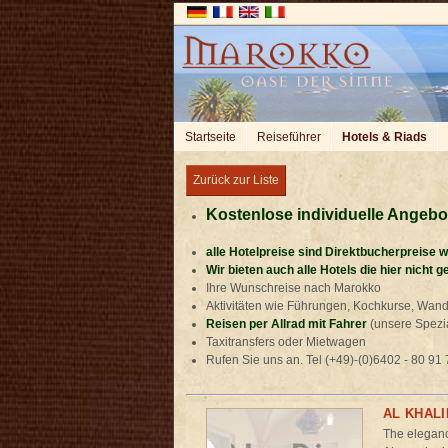
Startseite
Reiseführer
Hotels & Riads
Zurück zur Liste
Kostenlose individuelle Angeb
alle Hotelpreise sind Direktbucherpreise 
Wir bieten auch alle Hotels die hier nicht ge
Ihre Wunschreise nach Marokko
Aktivitäten wie Führungen, Kochkurse, Wand
Reisen per Allrad mit Fahrer
(unsere Spezial
Taxitransfers oder Mietwagen
Rufen Sie uns an. Tel (+49)-(0)6402 - 80 9
AL KHALI
The elegance