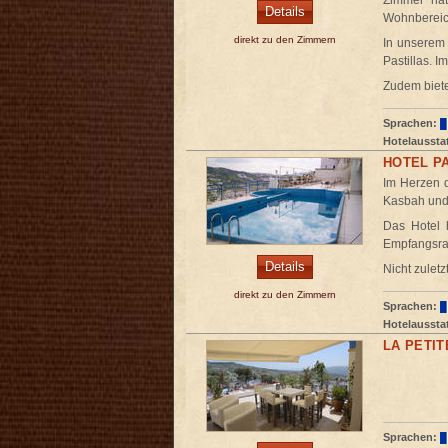
Zimmer hat
Details
Wohnbereic
direkt zu den Zimmern
In unserem 
Pastillas. 
Zudem biete
Sprachen:
Hotelaussta
HOTEL P
Im Herzen 
Kasbah und 
Das Hotel h
Empfangsra
Details
Nicht zulet
direkt zu den Zimmern
Sprachen:
Hotelaussta
LA PETI
Sprachen: