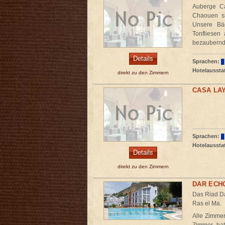
Auberge Ca
Chaouen si
Unsere Bäd
Tonfliesen
bezaubernd
Details
Sprachen:
Hotelaussta
direkt zu den Zimmern
CASA LA
Sprachen:
Hotelaussta
Details
direkt zu den Zimmern
DAR ECH
Das Riad Da
Ras el Ma.
Alle Zimmer