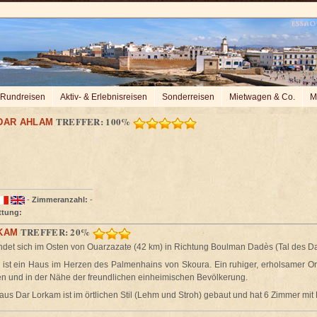
Rundreisen
Aktiv- & Erlebnisreisen
Sonderreisen
Mietwagen & Co.
M
TREFFER: 100%
DAR AHLAM
-
Zimmeranzahl:
-
ttung:
TREFFER: 20%
KAM
ndet sich im Osten von Ouarzazate (42 km) in Richtung Boulman Dadès (Tal des 
ist ein Haus im Herzen des Palmenhains von Skoura. Ein ruhiger, erholsamer Or
n und in der Nähe der freundlichen einheimischen Bevölkerung.
us Dar Lorkam ist im örtlichen Stil (Lehm und Stroh) gebaut und hat 6 Zimmer m