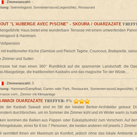
-
Zimmeranzahl:
-
ttung:
Swimmingpool, Sonnenterrasse(Liegestühle), Restaurant
TREFF
OUT "L'AUBERGE AVEC PISCINE" - SKOURA / OUARZAZATE
liengeführte Haus bietet eine wunderbare Terrasse mit einem umwerfenden Pano
mmingpool & Hammam.
oder Vollpension
 mit traditioneller Küche (Gemüse und Fleisch Tagine, Couscous, Bratspieße, saison
e Zimmer und Suiten
rrasse hat man einen 360° Rundblick auf die spannende Landschaft: die Oa
as Atlasgebirge, die traditionellen Kasbahs und das magische Tor der Wüste,...
-
Zimmeranzahl:
3
ttung:
Hammam/Dampfbad, Garten oder Park, Restaurant, Sonnenterrasse(Liegestühle), 
errasse vorh., Zimmer mit Klimaanlage
TREFFER: 5%
SAWADI OUARZAZATE
de der Kasbah Sawadi sind im Stil der lokalen Berber-Architektur gebaut. 
nstern durchbrochen, um im Sommer die Zimmer kühl und im Winter warm zu halt
ken kommen die Balken aus Pappel- oder Eukalyptusholz zum Vorschein. Auf de
Wohngebäude, eines für 6 bis 7 Personen, die beiden anderen mit jeweils 2 Zimmer
l vermittelt Ihnen ein Maximum an Komfort, jedoch ohne das lokale Ambiente zu