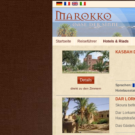
Startseite
Reiseführer
Hotels & Riads
KASBAH 
Details
Sprachen:
direkt zu den Zimmern
Hotelaussta
DAR LOR
Skoura befi
Dar Lorkam 
Hauptstraße
Das Gästeha