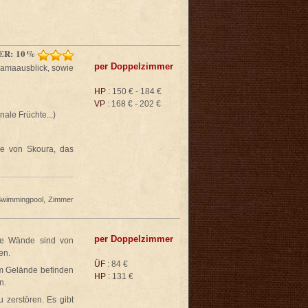
ER: 10%
per Doppelzimmer
ramaausblick, sowie
HP
: 150 € - 184 €
VP
: 168 € - 202 €
ale Früchte...)
se von Skoura, das
Swimmingpool, Zimmer
per Doppelzimmer
Die Wände sind von
en.
ÜF
: 84 €
m Gelände befinden
HP
: 131 €
n.
 zerstören. Es gibt