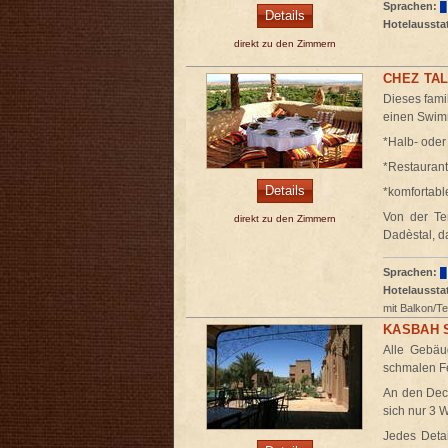
Sprachen:
Details
Hotelaussta
direkt zu den Zimmern
CHEZ TAL
Dieses fami
einen Swi
*Halb- 
*Restaurant
Details
*komfortabl
Von der Te
direkt zu den Zimmern
Dadèstal, d
Sprachen:
Hotelaussta
mit Balkon/T
KASBAH 
Alle Gebäu
schmalen Fe
An den Dec
sich nur 3 
Jedes Detai