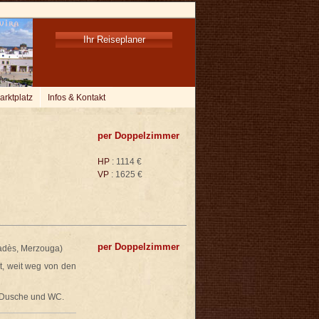
Ihr Reiseplaner
arktplatz
Infos & Kontakt
per Doppelzimmer
HP
: 1114 €
VP
: 1625 €
per Doppelzimmer
Dadès, Merzouga)
t, weit weg von den
it Dusche und WC.