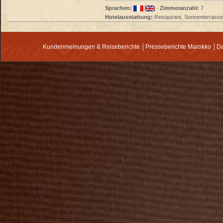
Sprachen:
-
Zimmeranzahl:
7
Hotelausstattung:
Restaurant, Sonnenterrasse(
Kundenmeinungen & Reiseberichte
│
Presseberichte Marokko
│
Da