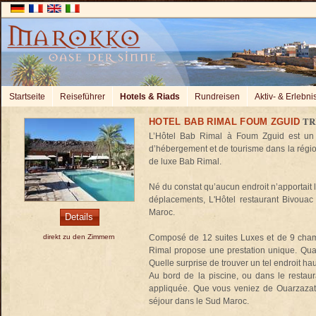
Startseite
Reiseführer
Hotels & Riads
Rundreisen
Aktiv- & Erlebni
TR
HOTEL BAB RIMAL FOUM ZGUID
L’Hôtel Bab Rimal à Foum Zguid est un 
d’hébergement et de tourisme dans la région
de luxe Bab Rimal.
Né du constat qu’aucun endroit n’apportait 
déplacements, L'Hôtel restaurant Bivou
Maroc.
Details
direkt zu den Zimmern
Composé de 12 suites Luxes et de 9 chamb
Rimal propose une prestation unique. Qualit
Quelle surprise de trouver un tel endroit h
Au bord de la piscine, ou dans le restaur
appliquée. Que vous veniez de Ouarzazate
séjour dans le Sud Maroc.