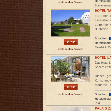
Hotelaussta
direkt zu den Zimmern
Sonnenterras
HOTEL T
Für einen 
Fernseher 
getrennten 
Bucht von T
Sprachen:
Details
Hotelaussta
Meerblick, Zi
direkt zu den Zimmern
HOTEL L
Das
Hotel 
Socco“ entf
Dieses gr
Kunsthandwe
Moderne. Da
Details
direkt zu den Zimmern
Sprachen:
Hotelaussta
Park
PALAIS Z