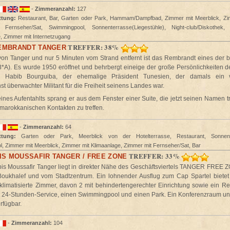
-
Zimmeranzahl:
127
ttung:
Restaurant, Bar, Garten oder Park, Hammam/Dampfbad, Zimmer mit Meerblick, Zim
Fernseher/Sat, Swimmingpool, Sonnenterrasse(Liegestühle), Night-club/Diskothek
e, Zimmer mit Internetzugang
TREFFER: 38%
EMBRANDT TANGER
on Tanger und nur 5 Minuten vom Strand entfernt ist das Rembrandt eines der b
3*A). Es wurde 1950 eröffnet und behrbergt eineige der große Persönlichkeiten de
ne Habib Bourguiba, der ehemalige Präsident Tunesien, der damals ein 
t überwachter Militant für die Freiheit seinens Landes war.
nes Aufentahlts sprang er aus dem Fenster einer Suite, die jetzt seinen Namen tr
 marokkanischen Kontakten zu treffen.
-
Zimmeranzahl:
64
ttung:
Garten oder Park, Meerblick von der Hotelterrasse, Restaurant, Sonnenter
, Zimmer mit Meerblick, Zimmer mit Klimaanlage, Zimmer mit Fernseher/Sat, Bar
TREFFER: 33%
IS MOUSSAFIR TANGER / FREE ZONE
bis Moussafir Tanger liegt in direkter Nähe des Geschäftsviertels TANGER FREE Z
oukhalef und vom Stadtzentrum. Ein lohnender Ausflug zum Cap Spartel bietet
 klimatisierte Zimmer, davon 2 mit behindertengerechter Einrichtung sowie ein Re
t 24-Stunden-Service, einen Swimmingpool und einen Park. Ein Konferenzraum und
rfügbar.
-
Zimmeranzahl:
104