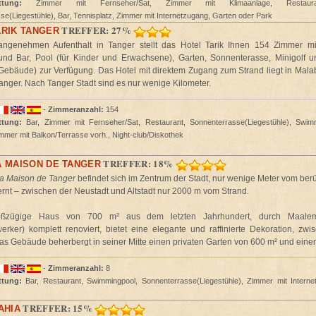
ttung:
Zimmer mit Fernseher/Sat, Zimmer mit Klimaanlage, Restauran
se(Liegestühle), Bar, Tennisplatz, Zimmer mit Internetzugang, Garten oder Park
TREFFER: 27%
ARIK TANGER
angenehmen Aufenthalt in Tanger stellt das Hotel Tarik Ihnen 154 Zimmer m
und Bar, Pool (für Kinder und Erwachsene), Garten, Sonnenterasse, Minigolf u
Gebäude) zur Verfügung. Das Hotel mit direktem Zugang zum Strand liegt in Malaba
anger. Nach Tanger Stadt sind es nur wenige Kilometer.
-
Zimmeranzahl:
154
ttung:
Bar, Zimmer mit Fernseher/Sat, Restaurant, Sonnenterrasse(Liegestühle), Swim
mmer mit Balkon/Terrasse vorh., Night-club/Diskothek
TREFFER: 18%
A MAISON DE TANGER
La Maison de Tanger
befindet sich im Zentrum der Stadt, nur wenige Meter vom ber
ernt – zwischen der Neustadt und Altstadt nur 2000 m vom Strand.
oßzügige Haus von 700 m² aus dem letzten Jahrhundert, durch Maalem
rker) komplett renoviert, bietet eine elegante und raffinierte Dekoration, zwi
s Gebäude beherbergt in seiner Mitte einen privaten Garten von 600 m² und einen
-
Zimmeranzahl:
8
ttung:
Bar, Restaurant, Swimmingpool, Sonnenterrasse(Liegestühle), Zimmer mit Intern
TREFFER: 15%
AHIA