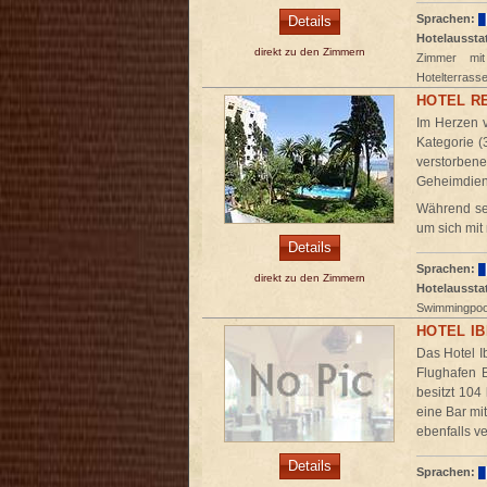
Sprachen:
Details
Hotelaussta
direkt zu den Zimmern
Zimmer mit 
Hotelterrass
HOTEL R
Im Herzen v
Kategorie (
verstorbe
Geheimdiens
Während sei
um sich mit
Details
Sprachen:
direkt zu den Zimmern
Hotelaussta
Swimmingpool
HOTEL IB
Das Hotel I
Flughafen B
besitzt 104
eine Bar mi
ebenfalls ve
Details
Sprachen: