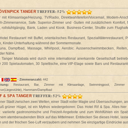
TREFFER: 52%
ÖVENPICK TANGER
mit Klimaanlage/Heizung, TV/Radio, Direktwahltelefon/Voicemail, Modem-Ansch
-h-Zimmerservice, Safe. Superior-Zimmer und -Suiten mit zusätzlichem Komfort,
, rollstuhlgängig, Bank, Laden und Kiosk. Business-Center, Shuttle zum Flughafe
otel Restaurant mit Buffet, orientalisches Restaurant, Spezialitätenrestaurant, 
se, Kinder-Unterhaltung während der Sommermonate.
auna, Dampfbad, Massage, Whirlpool, Aerobic. Aussenschwimmbecken, Reiten
 der Nähe.
Tanger Malabata wird durch eine international anerkannte Gesellschaft betrieb
 200 Spielautomaten, 30 Spieltische, eine VIP-Etage sowie Bars und Restaurants 
-
Zimmeranzahl:
442
ttung:
Restaurant, Bar, Zimmer mit Klimaanlage, Swimmingpool, Zimmer m
sse(Liegestühle), Hammam/Dampfbad
TREFFER: 52%
F & SPA TANGER
einer Stadt zwischen zwei Welten, einer Stadt voller Magie und Überraschungen, a
ß grüner Hügel, ist ein Mythos wiedergeboren: Das Hotel Rif & Spa. Alles hier 
: variierte gastronomische und Freizeit-Angebote und zum Wohlfühlen ein Spab
inem atemberaubenden Blick auf das Mittelmeer. Entdecken Sie dieses Hotel, lass
en und der frischen See-Luft verzaubern und nehmen Sie einzigartige Eindrücke au