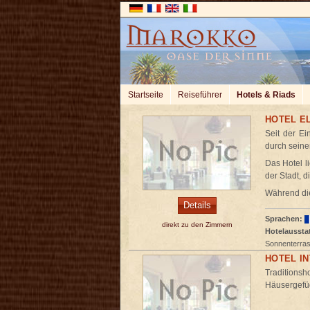
Startseite
Reiseführer
Hotels & Riads
HOTEL EL
Seit der Ei
durch seine
Das Hotel l
der Stadt, d
Während die
Details
Sprachen:
direkt zu den Zimmern
Hotelaussta
Sonnenterras
HOTEL I
Traditionsh
Häusergefüg