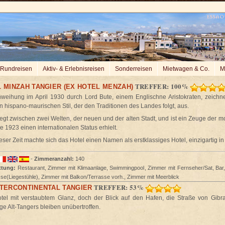
Rundreisen
Aktiv- & Erlebnisreisen
Sonderreisen
Mietwagen & Co.
M
TREFFER: 100%
 MINZAH TANGIER (EX HOTEL MENZAH)
nweihung im April 1930 durch Lord Bute, einem Englischne Aristokraten, zeichne
n hispano-maurischen Stil, der den Traditionen des Landes folgt, aus.
iegt zwischen zwei Welten, der neuen und der alten Stadt, und ist ein Zeuge der 
ie 1923 einen internationalen Status erhielt.
ser Zeit machte sich das Hotel einen Namen als erstklassiges Hotel, einzigartig in
-
Zimmeranzahl:
140
ttung:
Restaurant, Zimmer mit Klimaanlage, Swimmingpool, Zimmer mit Fernseher/Sat, B
se(Liegestühle), Zimmer mit Balkon/Terrasse vorh., Zimmer mit Meerblick
TREFFER: 53%
NTERCONTINENTAL TANGIER
otel mit verstaubtem Glanz, doch der Blick auf den Hafen, die Straße von Gibralt
e Alt-Tangers bleiben unübertroffen.