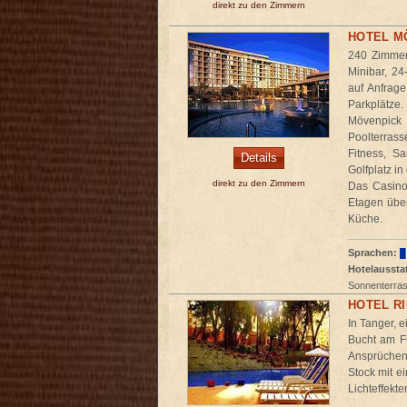
direkt zu den Zimmern
HOTEL M
240 Zimmer 
Minibar, 24
auf Anfrage
Parkplätze.
Mövenpick H
Poolterras
Fitness, S
Details
Golfplatz in
direkt zu den Zimmern
Das Casino 
Etagen über
Küche.
Sprachen:
Hotelaussta
Sonnenterra
HOTEL RI
In Tanger, 
Bucht am Fu
Ansprüchen
Stock mit e
Lichteffekt