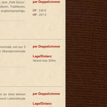
per Doppelzimmer
, dem „Petit Socco“,
lturen, Traditionen,
ÜF
: 146 €
, englischsprachige,
HP
: 207 €
per Doppelzimmer
Innerhalb von nur 5
ie Strandpromenade
Lage/Distanz
Strand max 300m
per Doppelzimmer
er an einer kleinen
s noch Lebensfreude
Lage/Distanz