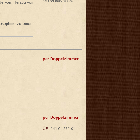
Strand max 300m
urde vom Herzog von
 Josephine zu einem
per Doppelzimmer
per Doppelzimmer
ÜF
: 141 € - 231 €