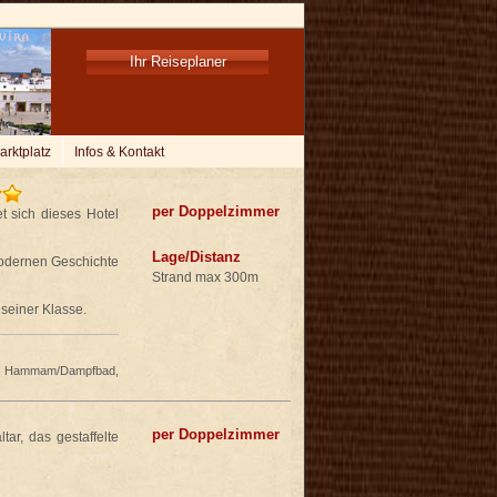
Ihr Reiseplaner
arktplatz
Infos & Kontakt
per Doppelzimmer
t sich dieses Hotel
Lage/Distanz
modernen Geschichte
Strand max 300m
 seiner Klasse.
ar, Hammam/Dampfbad,
per Doppelzimmer
ar, das gestaffelte