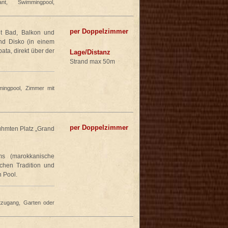
t, Swimmingpool,
per Doppelzimmer
it Bad, Balkon und
nd Disko (in einem
ta, direkt über der
Lage/Distanz
Strand max 50m
mingpool, Zimmer mit
per Doppelzimmer
ühmten Platz „Grand
s (marokkanische
schen Tradition und
 Pool.
etzugang, Garten oder