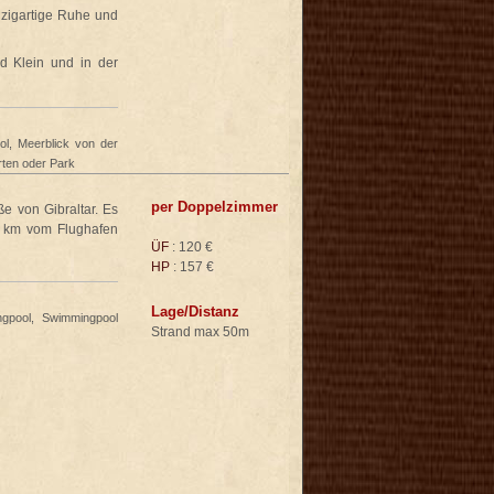
nzigartige Ruhe und
d Klein und in der
ol, Meerblick von der
ten oder Park
per Doppelzimmer
e von Gibraltar. Es
2 km vom Flughafen
ÜF
: 120 €
HP
: 157 €
Lage/Distanz
gpool, Swimmingpool
Strand max 50m