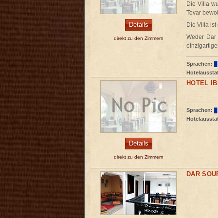
Die Villa w
Tovar bewoh
Details
Die Villa i
Weder Dar n
direkt zu den Zimmern
einzigartige
Sprachen:
Hotelaussta
HOTEL IB
Sprachen:
Hotelaussta
Details
direkt zu den Zimmern
DAR SOU