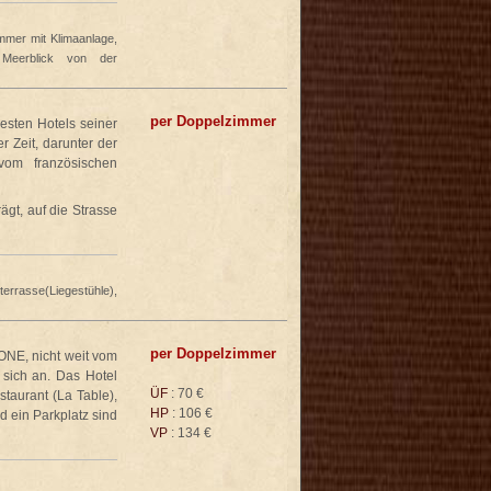
mer mit Klimaanlage,
, Meerblick von der
per Doppelzimmer
esten Hotels seiner
r Zeit, darunter der
vom französischen
ägt, auf die Strasse
rasse(Liegestühle),
per Doppelzimmer
ONE, nicht weit vom
 sich an. Das Hotel
ÜF
: 70 €
staurant (La Table),
HP
: 106 €
 ein Parkplatz sind
VP
: 134 €