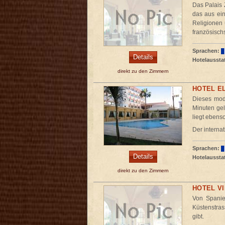
Das Palais 
das aus ein
Religionen 
französisch
Sprachen:
Details
Hotelaussta
direkt zu den Zimmern
HOTEL E
Dieses mode
Minuten ge
liegt ebens
Der internat
Sprachen:
Details
Hotelaussta
direkt zu den Zimmern
HOTEL V
Von Spanien
Küstenstras
gibt.