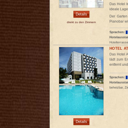
Das Hotel I
ideale Lage 
Details
Der Garten
Pianobar wir
direkt zu den Zimmern
Sprachen:
Hotelaussta
Hotelterrass
HOTEL A
Das Hotel A
lädt zum E
entfernt und
Sprachen:
Hotelaussta
beheizbar, Z
Details