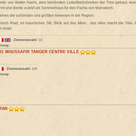
urde von Walter Harris, dem berühmten Leitartikelschreiber der Tims gebaut, w
nt und diente zuletzt als Sommerhaus für den Pacha von Marrakech.
st eines der schönsten und größten Anwesen in der Region.
och Riad, im maurischen Stil, Blick auf das Meer... das alles macht die Villa
n Hotel.
-
Zimmeranzahl:
10
ttung:
IS MOUSSAFIR TANGER CENTRE VILLE
-
Zimmeranzahl:
104
ttung:
RAN