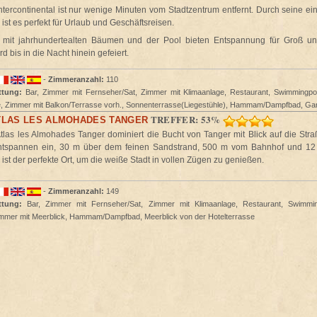
ntercontinental ist nur wenige Minuten vom Stadtzentrum entfernt. Durch seine ei
ist es perfekt für Urlaub und Geschäftsreisen.
 mit jahrhundertealten Bäumen und der Pool bieten Entspannung für Groß un
d bis in die Nacht hinein gefeiert.
-
Zimmeranzahl:
110
ttung:
Bar, Zimmer mit Fernseher/Sat, Zimmer mit Klimaanlage, Restaurant, Swimmingpo
e, Zimmer mit Balkon/Terrasse vorh., Sonnenterrasse(Liegestühle), Hammam/Dampfbad, Gar
TREFFER: 53%
TLAS LES ALMOHADES TANGER
tlas les Almohades Tanger dominiert die Bucht von Tanger mit Blick auf die Straß
ntspannen ein, 30 m über dem feinen Sandstrand, 500 m vom Bahnhof und 1
 ist der perfekte Ort, um die weiße Stadt in vollen Zügen zu genießen.
-
Zimmeranzahl:
149
ttung:
Bar, Zimmer mit Fernseher/Sat, Zimmer mit Klimaanlage, Restaurant, Swimmin
immer mit Meerblick, Hammam/Dampfbad, Meerblick von der Hotelterrasse