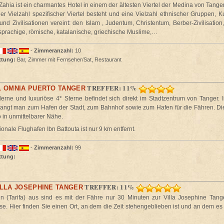
Zahia ist ein charmantes Hotel in einem der ältesten Viertel der Medina von Tanger
er Vielzahl spezifischer Viertel besteht und eine Vielzahl ethnischer Gruppen, Ku
und Zivilisationen vereint: den Islam , Judentum, Christentum, Berber-Zivilisation
sprachige, römische, katalanische, griechische Muslime,…
-
Zimmeranzahl:
10
ttung:
Bar, Zimmer mit Fernseher/Sat, Restaurant
TREFFER: 11%
L OMNIA PUERTO TANGER
rne und luxuriöse 4* Sterne befindet sich direkt im Stadtzentrum von Tanger. 
langt man zum Hafen der Stadt, zum Bahnhof sowie zum Hafen für die Fähren. D
o in unmittelbarer Nähe.
ionale Flughafen Ibn Battouta ist nur 9 km entfernt.
-
Zimmeranzahl:
99
ttung:
TREFFER: 11%
ILLA JOSEPHINE TANGER
 (Tarifa) aus sind es mit der Fähre nur 30 Minuten zur Villa Josephine Tang
se. Hier finden Sie einen Ort, an dem die Zeit stehengeblieben ist und an dem e