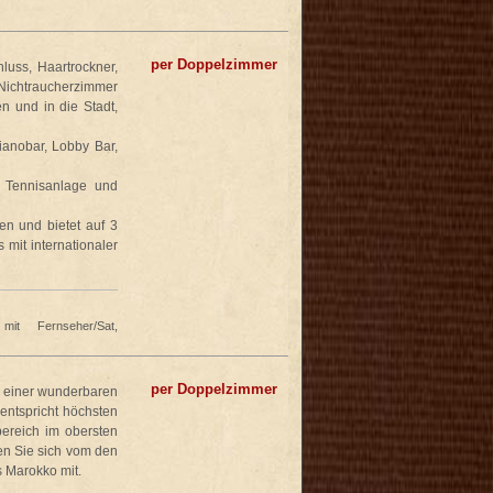
per Doppelzimmer
luss, Haartrockner,
 Nichtraucherzimmer
n und in die Stadt,
Pianobar, Lobby Bar,
, Tennisanlage und
en und bietet auf 3
mit internationaler
it Fernseher/Sat,
per Doppelzimmer
n einer wunderbaren
entspricht höchsten
ereich im obersten
en Sie sich vom den
s Marokko mit.