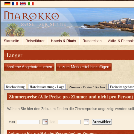
Startseite
Reiseführer
Hotels & Riads
Rundreisen
Aktiv- & Erlebni
Tanger
ähnliche Angebote suchen
+ zum Merkzettel hinzufügen
Beschreibung
Hotelausstattung / Lage
Freizeitangebote
Zimmer / Preise / Buchen
Zimmerpreise (Alle Preise pro Zimmer und nicht pro Person)
Wählen Sie hier den Zeitraum für den die Zimmerpreise angezeigt werden sol
von
bis
Aufpreise für zusätzliche Person(en) im Zimmer