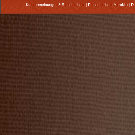
Kundenmeinungen & Reiseberichte
│
Presseberichte Marokko
│
Da