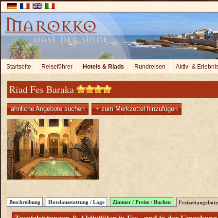
Startseite
Reiseführer
Hotels & Riads
Rundreisen
Aktiv- & Erlebni
Riad Fes Baraka
ähnliche Angebote suchen
+ zum Merkzettel hinzufügen
Beschreibung
Hotelausstattung / Lage
Zimmer / Preise / Buchen
Freizeitangebote
Zusatzleistungen & Aktivitäten in Fes - und in der Umgebung