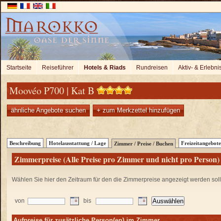
Startseite
Reiseführer
Hotels & Riads
Rundreisen
Aktiv- & Erlebni
Moovéo P700 | Kat B
ähnliche Angebote suchen
+ zum Merkzettel hinzufügen
Beschreibung
Hotelausstattung / Lage
Freizeitangebote
Zimmer / Preise / Buchen
Zimmerpreise (Alle Preise pro Zimmer und nicht pro Person)
Wählen Sie hier den Zeitraum für den die Zimmerpreise angezeigt werden sol
von
bis
Aufpreise für zusätzliche Person(en) im Zimmer