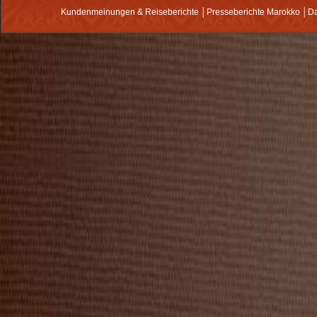
Kundenmeinungen & Reiseberichte
│
Presseberichte Marokko
│
Da