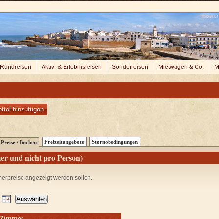
Rundreisen
Aktiv- & Erlebnisreisen
Sonderreisen
Mietwagen & Co.
M
ttel hinzufügen
Freizeitangebote
Stornobedingungen
Preise / Buchen
er und nicht pro Person)
merpreise angezeigt werden sollen.
m Zimmer