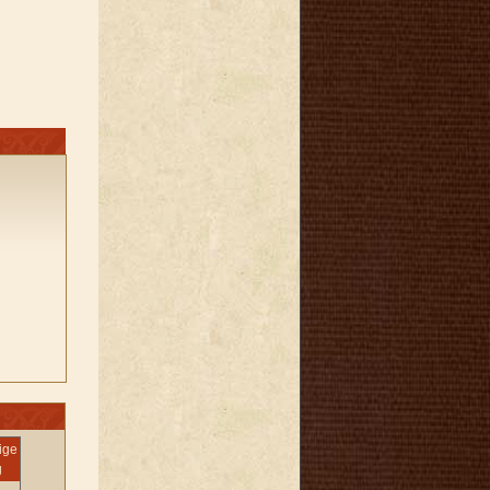
ige
g