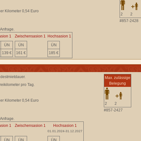
her Kilometer 0,54 Euro
2
2
#857-2428
 Anfrage.
sion 1
Zwischensasion 1
Hochsasion 1
ÜN
ÜN
ÜN
139 €
161 €
185 €
destmietdauer.
Max. zulässige
Belegung
reikilometer pro Tag.
her Kilometer 0,54 Euro
2
2
#857-2427
 Anfrage.
sion 1
Zwischensasion 1
Hochsasion 1
01.01.2024-31.12.2027
ÜN
ÜN
ÜN