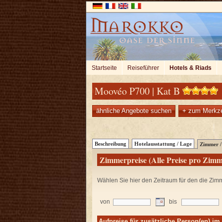
Startseite
Reiseführer
Hotels & Riads
Moovéo P700 | Kat B
ähnliche Angebote suchen
+ zum Merkze
Beschreibung
Hotelausstattung / Lage
Zimmer / 
Zimmerpreise (Alle Preise pro Zimm
Wählen Sie hier den Zeitraum für den die Zim
von
bis
Aufpreise für zusätzliche Person(en) i