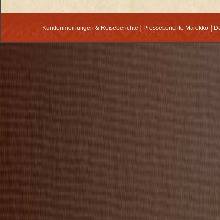
Kundenmeinungen & Reiseberichte
│
Presseberichte Marokko
│
Da