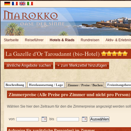
Startseite
Reiseführer
Hotels & Riads
Rundreisen
Aktiv- & Erlebni
La Gazelle d'Or Taroudannt (bio-Hotel)
ähnliche Angebote suchen
+ zum Merkzettel hinzufügen
Beschreibung
Hotelausstattung / Lage
Freizeitangebote
Zimmer / Preise / Buchen
Zimmerpreise (Alle Preise pro Zimmer und nicht pro Person)
Wählen Sie hier den Zeitraum für den die Zimmerpreise angezeigt werden sol
von
bis
Aufpreise für zusätzliche Person(en) im Zimmer