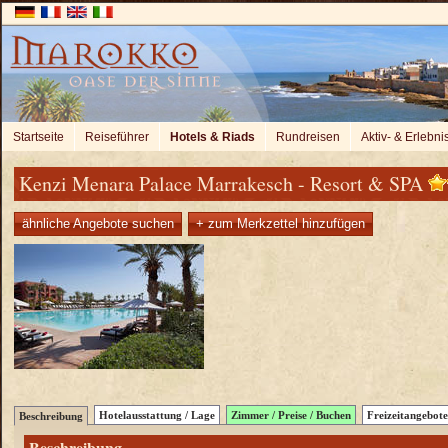
Startseite
Reiseführer
Hotels & Riads
Rundreisen
Aktiv- & Erlebni
Kenzi Menara Palace Marrakesch - Resort & SPA
ähnliche Angebote suchen
+ zum Merkzettel hinzufügen
Hotelausstattung / Lage
Zimmer / Preise / Buchen
Freizeitangebote
Beschreibung
Beschreibung