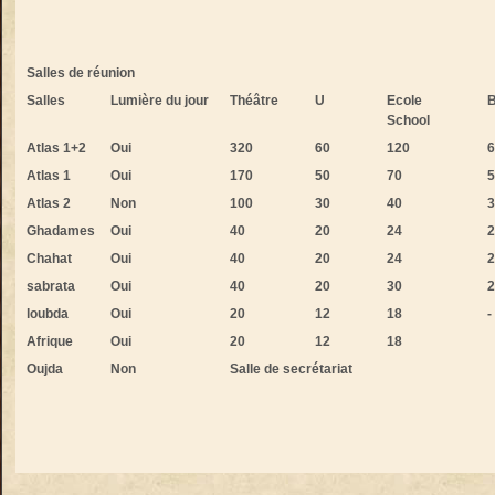
Salles de réunion
Salles
Lumière du jour
Théâtre
U
Ecole
B
School
Atlas 1+2
Oui
320
60
120
6
Atlas 1
Oui
170
50
70
5
Atlas 2
Non
100
30
40
3
Ghadames
Oui
40
20
24
2
Chahat
Oui
40
20
24
2
sabrata
Oui
40
20
30
2
loubda
Oui
20
12
18
-
Afrique
Oui
20
12
18
Oujda
Non
Salle de secrétariat