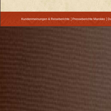
Kundenmeinungen & Reiseberichte
│
Presseberichte Marokko
│
Da