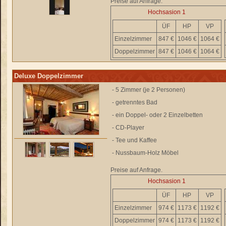
Preise auf Anfrage.
Hochsasion 1
ÜF
HP
VP
Einzelzimmer
847 €
1046 €
1064 €
Doppelzimmer
847 €
1046 €
1064 €
Deluxe Doppelzimmer
- 5 Zimmer (je 2 Personen)
- getrenntes Bad
- ein Doppel- oder 2 Einzelbetten
- CD-Player
- Tee und Kaffee
- Nussbaum-Holz Möbel
Preise auf Anfrage.
Hochsasion 1
ÜF
HP
VP
Einzelzimmer
974 €
1173 €
1192 €
Doppelzimmer
974 €
1173 €
1192 €