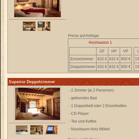
Preise auf Anfrage.
Hochsasion 1
ÜF
HP
VP
Einzelzimmer
632 €
832 €
850 €
15
Doppelzimmer
632 €
832 €
850 €
15
Superior Doppelzimmer
- 2 Zimmer (je 2 Personen)
- getrenntes Bad
- 1 Doppelbett oder 2 Einzelbetten
- CD-Player
- Tee und Kaffee
- Nussbaum-Holz Möbel