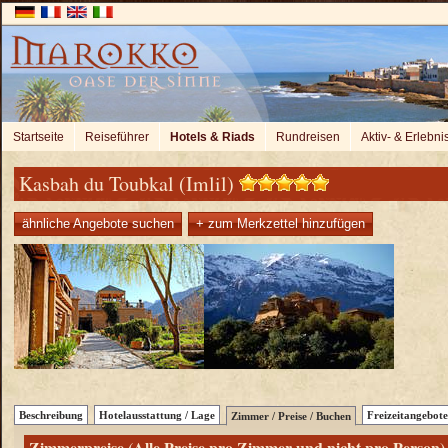
Startseite
Reiseführer
Hotels & Riads
Rundreisen
Aktiv- & Erlebni
Kasbah du Toubkal (Imlil)
ähnliche Angebote suchen
+ zum Merkzettel hinzufügen
Beschreibung
Hotelausstattung / Lage
Freizeitangebote
Zimmer / Preise / Buchen
Zimmerpreise (Alle Preise pro Zimmer und nicht pro Person)