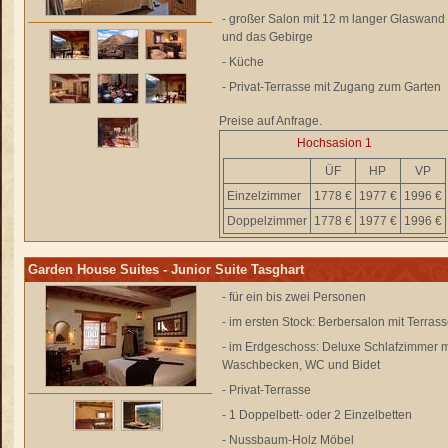
- großer Salon mit 12 m langer Glaswand 
und das Gebirge
- Küche
- Privat-Terrasse mit Zugang zum Garten
Preise auf Anfrage.
Hochsasion 1
ÜF
HP
VP
Einzelzimmer
1778 €
1977 €
1996 €
Doppelzimmer
1778 €
1977 €
1996 €
Garden House Suites - Junior Suite Tasghart
- für ein bis zwei Personen
- im ersten Stock: Berbersalon mit Terras
- im Erdgeschoss: Deluxe Schlafzimmer m
Waschbecken, WC und Bidet
- Privat-Terrasse
- 1 Doppelbett- oder 2 Einzelbetten
- Nussbaum-Holz Möbel