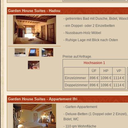
Garden House Suites - Hadou
- getrenntes Bad mit Dusche, Bidet, Wa
- ein Doppel- oder 2 Einzelbetten
- Nussbaum-Holz Möbel
- Ruhige Lage mit Blick nach Osten
Preise auf Anfrage.
Hochsasion 1
ÜF
HP
VP
Einzelzimmer
896 €
1096 €
1114 €
Doppelzimmer
896 €
1096 €
1114 €
Garden House Suites - Appartement Ifri
- Garten-Appartement
- Deluxe-Betten (1 Doppel oder 2 Einzel
Bidet, WC
- 110 qm Wohnfläche